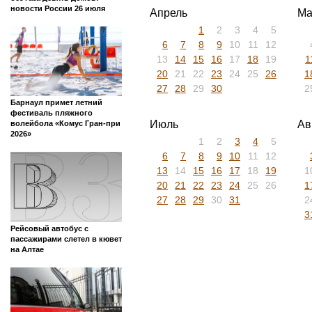
новости России 26 июля
Апрель
Ма
1
2
3
4
5
6
7
8
9
10
11
12
13
14
15
16
17
18
19
1
20
21
22
23
24
25
26
1
27
28
29
30
2
Барнаул примет летний
фестиваль пляжного
Июль
Ав
волейбола «Комус Гран-при
2026»
1
2
3
4
5
6
7
8
9
10
11
12
13
14
15
16
17
18
19
1
20
21
22
23
24
25
26
1
27
28
29
30
31
2
3
Рейсовый автобус с
пассажирами слетел в кювет
на Алтае