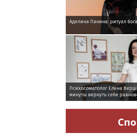
Аделина Панина: ритуал бога
Психосоматолог Елена Верши
минуты вернуть себе равнов
Спо