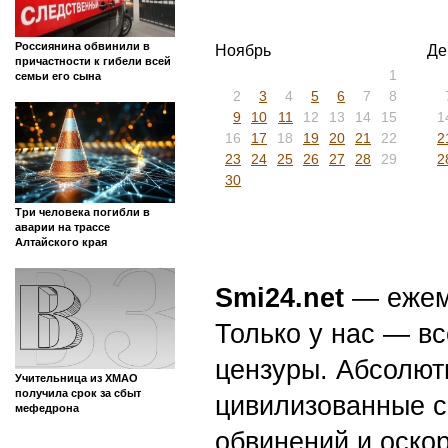
Россиянина обвинили в
Ноябрь
Де
причастности к гибели всей
1
семьи его сына
2
3
4
5
6
7
8
9
10
11
12
13
14
15
1
16
17
18
19
20
21
22
2
23
24
25
26
27
28
29
2
30
Три человека погибли в
аварии на трассе
Алтайского края
Smi24.net
— ежеми
Только у нас — вс
цензуры. Абсолютн
Учительница из ХМАО
получила срок за сбыт
цивилизованные с
мефедрона
обвинений и оскор