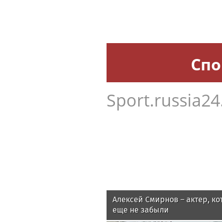
Спо
Sport.russia24
Алексей Смирнов – актер, ко
еще не забыли