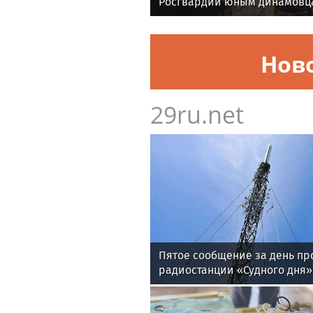
Росгвардии юным динамовц
области
Нов
29ru.net
Пятое сообщение за день пр
радиостанции «Судного дня»