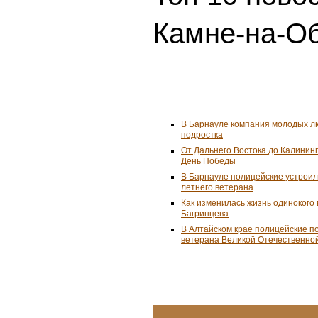
Камне-на-Об
В Барнауле компания молодых л
подростка
От Дальнего Востока до Калинин
День Победы
В Барнауле полицейские устроил
летнего ветерана
Как изменилась жизнь одинокого
Багринцева
В Алтайском крае полицейские п
ветерана Великой Отечественно