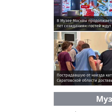
В Музее Москвы продолжаетс
лет созидания»: гостей жду
архитекторов и мастер-клас
Пострадавшую от наезда кат
Саратовской области достав
Рошаля
Муз