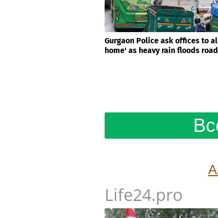
Gurgaon Police ask offices to a
home' as heavy rain floods roa
Вс
А
Life24.pro