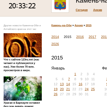
Камень-н
Сегодня
Архив
Камень-на-Оби
»
Архив
»
2015
Другие новости Камня-на-Оби и
Алтайского края на этот час
2014
2015
2016
2017
201
2026
2015
Что с сайтом 123ru.net (нас
читают и публикуются у
нас). Уже более 70 млн.
Январь
Фе
просмотров в мире.
1
2
3
4
5
6
7
8
9
10
11
12
13
14
15
16
17
18
19
20
21
22
23
24
25
1
26
27
28
29
30
31
2
Ураган в Барнауле оставил
без газа девять домов: