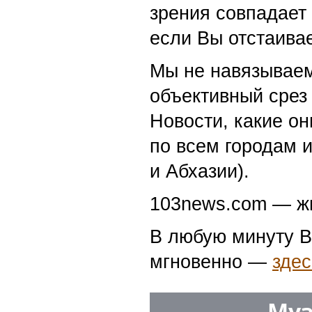
зрения совпадает
если Вы отстаивае
Мы не навязываем
объективный срез 
Новости, какие о
по всем городам 
и Абхазии).
103news.com — жи
В любую минуту В
мгновенно —
здес
Муз