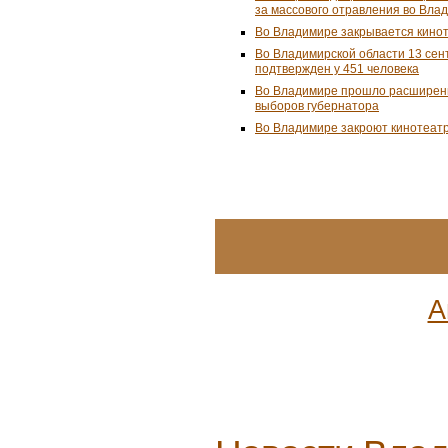
за массового отравления во Вла
Во Владимире закрывается кино
Во Владимирской области 13 сен
подтвержден у 451 человека
Во Владимире прошло расширенн
выборов губернатора
Во Владимире закроют кинотеат
А