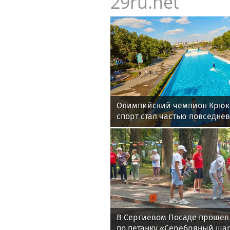
29ru.net
Олимпийский чемпион Крюко
спорт стал частью повседне
В Сергиевом Посаде прошел
по петанку «Серебряный ша