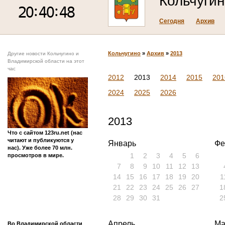
Кольчуги
Сегодня
Архив
Кольчугино
»
Архив
»
2013
Другие новости Кольчугино и
Владимирской области на этот
час
2012
2013
2014
2015
201
2024
2025
2026
2013
Что с сайтом 123ru.net (нас
читают и публикуются у
Январь
Фе
нас). Уже более 70 млн.
1
2
3
4
5
6
просмотров в мире.
7
8
9
10
11
12
13
14
15
16
17
18
19
20
1
21
22
23
24
25
26
27
1
28
29
30
31
2
Апрель
Ма
Во Владимирской области