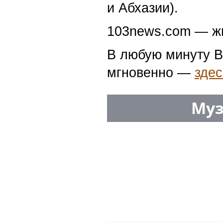
и Абхазии).
103news.com — жи
В любую минуту В
мгновенно —
здес
Муз