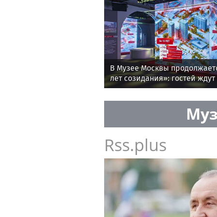
В Музее Москвы продолжаетс
лет созидания»: гостей жду
архитекторов и мастер-клас
Муз
Rss.plus