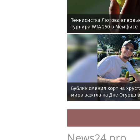
Теннисистка Лютова впервы
турнира WTA 250 в Мемфисе
Бублик сменил корт на хруст:
мира зажгла на Дне Огурца в
News24.pro