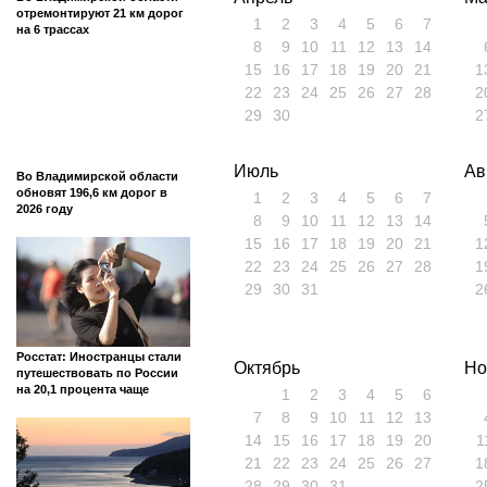
отремонтируют 21 км дорог
1
2
3
4
5
6
7
на 6 трассах
8
9
10
11
12
13
14
15
16
17
18
19
20
21
1
22
23
24
25
26
27
28
2
29
30
2
Июль
Ав
Во Владимирской области
обновят 196,6 км дорог в
1
2
3
4
5
6
7
2026 году
8
9
10
11
12
13
14
15
16
17
18
19
20
21
1
22
23
24
25
26
27
28
1
29
30
31
2
Росстат: Иностранцы стали
Октябрь
Но
путешествовать по России
на 20,1 процента чаще
1
2
3
4
5
6
7
8
9
10
11
12
13
14
15
16
17
18
19
20
1
21
22
23
24
25
26
27
1
28
29
30
31
2