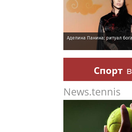
Аделина Панина: ритуал бога
Спорт
в
News.tennis