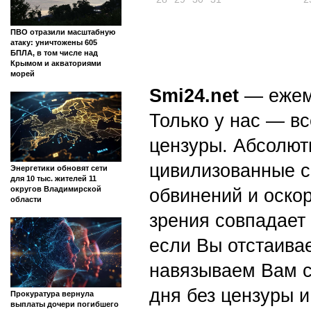
ПВО отразили масштабную
атаку: уничтожены 605
БПЛА, в том числе над
Крымом и акваториями
морей
Smi24.net
— ежеми
Только у нас — вс
цензуры. Абсолютн
цивилизованные с
Энергетики обновят сети
для 10 тыс. жителей 11
округов Владимирской
обвинений и оскор
области
зрения совпадает
если Вы отстаивае
навязываем Вам с
дня без цензуры и
Прокуратура вернула
выплаты дочери погибшего