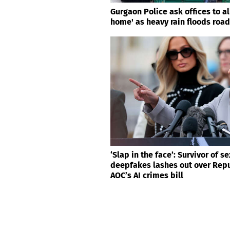
Gurgaon Police ask offices to a
home' as heavy rain floods roa
‘Slap in the face’: Survivor of se
deepfakes lashes out over Repu
AOC’s AI crimes bill