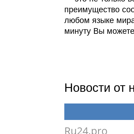
зрения совпадает
если Вы отстаивае
навязываем Вам с
дня без цензуры и
онлайн с поминут
России, Украины,
живые новости в 
— это не только в
преимущество со
любом языке мира
минуту Вы можете