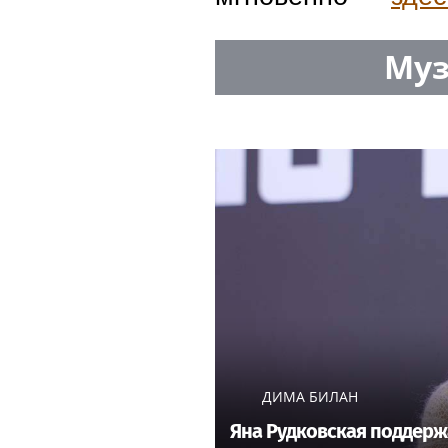
объективный срез 
Новости, какие о
по всем городам 
и Абхазии).
103news.com — жи
В любую минуту В
мгновенно —
здес
Муз