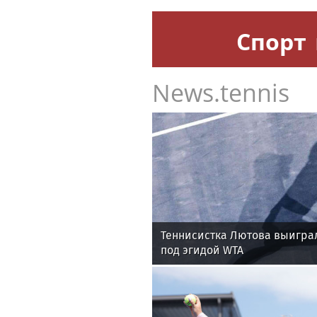
ловле среди команд железн
«Скорозвон» запустил авто
номеров при снижении конт
Спорт
News.tennis