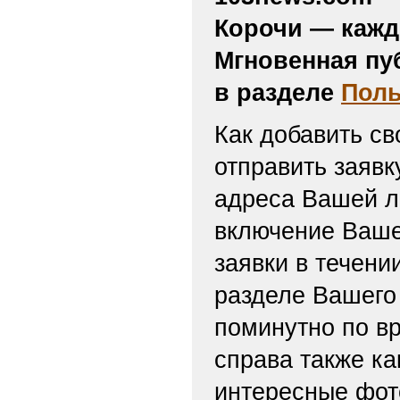
Лучшими бойцами Уральского 
стали военнослужащие озерск
охране важных государствен
103news.com — 
Корочи — кажд
Мгновенная пу
в разделе
Поль
Как добавить св