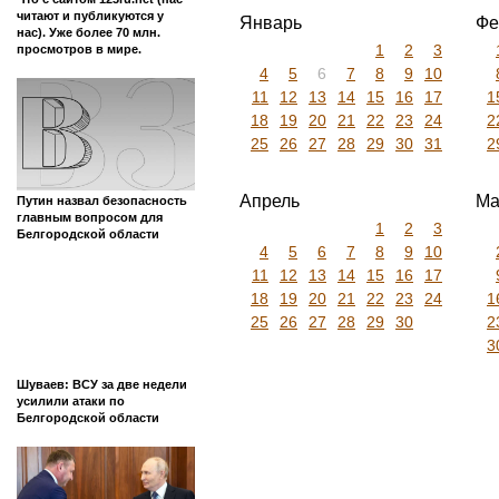
Короча
Сегодня
Архив
Короча
»
Архив
»
2016
Другие новости Корочи и
Белгородской области на этот
час
2010
2011
2012
2013
201
2022
2023
2024
2025
202
2016
Что с сайтом 123ru.net (нас
читают и публикуются у
Январь
Фе
нас). Уже более 70 млн.
1
2
3
просмотров в мире.
4
5
6
7
8
9
10
11
12
13
14
15
16
17
1
18
19
20
21
22
23
24
2
25
26
27
28
29
30
31
2
Апрель
Ма
Путин назвал безопасность