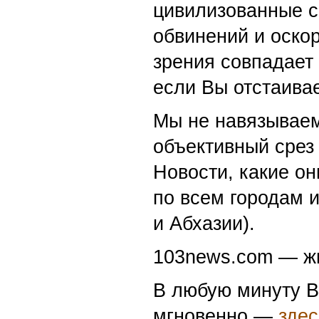
103news.com
—
информационная с
интелектуальным 
новости дня без п
абсолютно все точ
цивилизованные с
обвинений и оскор
зрения совпадает
если Вы отстаивае
Мы не навязываем