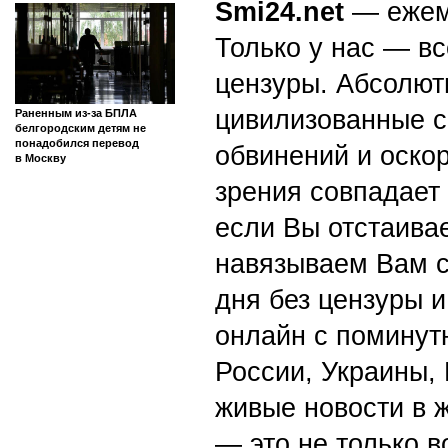
ПВО сбила 475 дронов за
Ноябрь
Де
ночь над 13 регионами и
1
2
3
4
5
6
Азовским морем
7
8
9
10
11
12
13
14
15
16
17
18
19
20
1
21
22
23
24
25
26
27
1
28
29
30
2
Путин проводит встречу с
врио губернатора
Белгородской области
Smi24.net
— ежеми
Только у нас — вс
цензуры. Абсолютн
цивилизованные с
Раненным из-за БПЛА
белгородским детям не
понадобился перевод
обвинений и оскор
в Москву