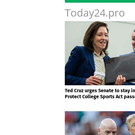
МОСКВА
Лучшими бойцами Уральс
соединения по охране в
Ежеминутн
Today24.pro