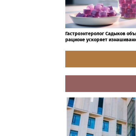
Психосоматолог Елена Вершини
минуты вернуть себе равнове
Гастроэнтеролог Садыков объя
рационе ускоряет изнашивани