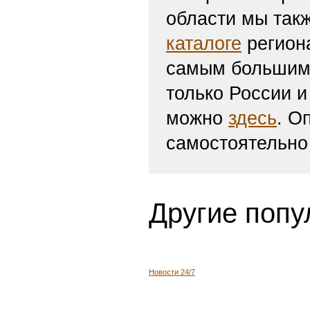
отправить заяв
адреса Вашей л
включение Ваше
заявки в течени
разделе Вашего 
поминутно по вр
справа также ка
интересные фот
области мы такж
каталоге
региона
самым большим 
только России и
можно
здесь
. О