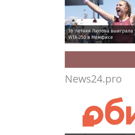
Теннисистка Лютова выигра
под эгидой WTA
16-летняя Лютова выиграла 
WTA-250 в Мемфисе