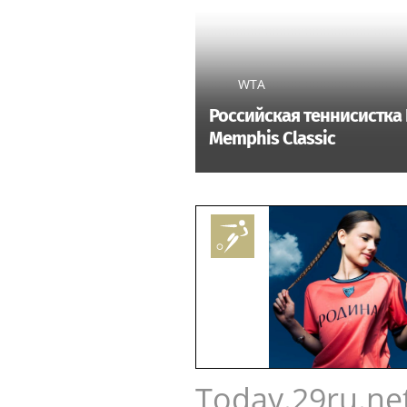
Праздник скорости. В «Лужн
посоревнуются бегуны и ве
WTA
Российская теннисистка
Memphis Classic