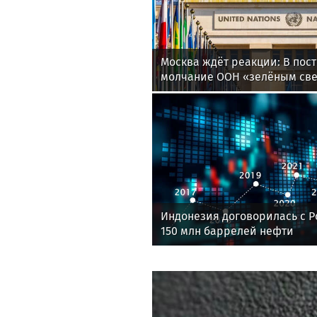
Новости
Белг
News-life
Москва ждёт реакции: В пос
молчание ООН «зелёным свет