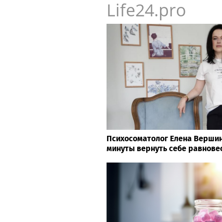
leadership
Вс
А
Life24.pro