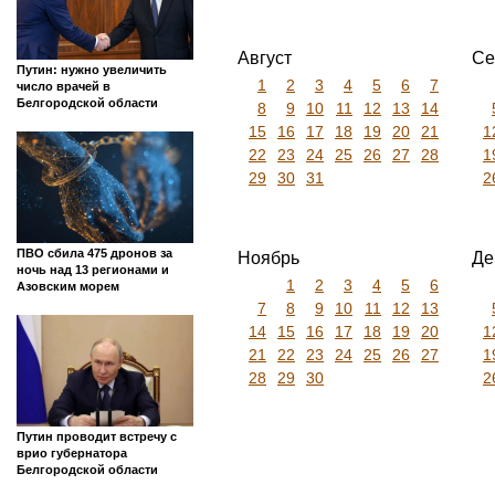
главным вопросом для
1
2
3
Белгородской области
4
5
6
7
8
9
10
11
12
13
14
15
16
17
18
19
20
21
22
23
24
1
25
26
27
28
29
30
2
3
Шуваев: ВСУ за две недели
усилили атаки по
Белгородской области
Август
Се
Путин: нужно увеличить
1
2
3
4
5
6
7
число врачей в
Белгородской области
8
9
10
11
12
13
14
15
16
17
18
19
20
21
1
22
23
24
25
26
27
28
1
29
30
31
2