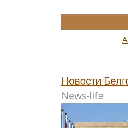
Под Белгородом три жителя пост
Под Белгородом пять человек по
удара ВСУ
Опубликованы архивные фото пр
Нижнем Новгороде
Как праздновали День Победы в 
разные годы — фото
День 9 мая в истории
А