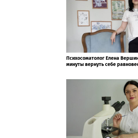
iSpring вошел в рейтинг CNe
крупнейшие ИТ-компании Ро
Life24.pro