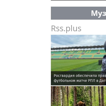
Авиакомпания «Победа» воз
ОАЭ в сентябре
Бенгальский кот убил чихуах
передержку в Москве
Муз
Rss.plus