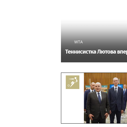
WTA
Теннисистка Лютова впе