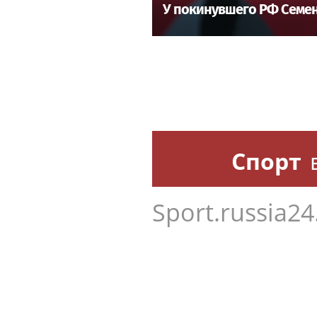
У покинувшего РФ Семен
Спорт
Sport.russia24