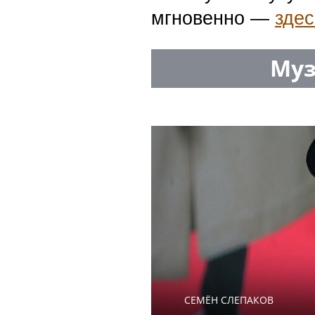
мгновенно —
здес
Муз
СЕМЁН СЛЕПАКОВ