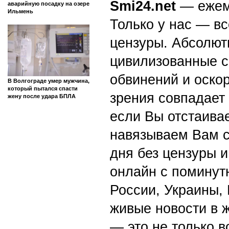
Smi24.net
— ежеми
аварийную посадку на озере
Ильмень
Только у нас — вс
цензуры. Абсолютн
цивилизованные с
обвинений и оскор
В Волгограде умер мужчина,
который пытался спасти
зрения совпадает
жену после удара БПЛА
если Вы отстаивае
навязываем Вам с
дня без цензуры и
онлайн с поминут
России, Украины,
живые новости в 
— это не только в