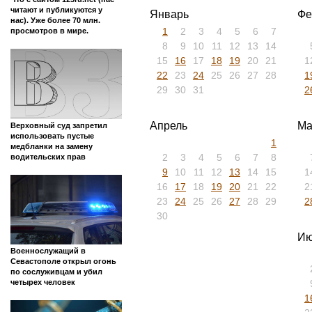
читают и публикуются у
Январь
Фе
нас). Уже более 70 млн.
1
2
3
4
5
6
7
просмотров в мире.
8
9
10
11
12
13
14
15
16
17
18
19
20
21
1
22
23
24
25
26
27
28
1
29
30
31
2
Апрель
Ма
Верховный суд запретил
использовать пустые
1
медбланки на замену
2
3
4
5
6
7
8
водительских прав
9
10
11
12
13
14
15
1
16
17
18
19
20
21
22
2
23
24
25
26
27
28
29
2
30
Ию
Военнослужащий в
Севастополе открыл огонь
по сослуживцам и убил
четырех человек
1