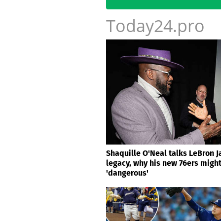
Today24.pro
Shaquille O'Neal talks LeBron 
legacy, why his new 76ers migh
'dangerous'