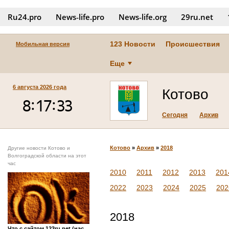
Ru24.pro
News‑life.pro
News‑life.org
29ru.net
123 Новости
Происшествия
Мобильная версия
Еще
6 августа 2026 года
Котово
Сегодня
Архив
Котово
»
Архив
»
2018
Другие новости Котово и
Волгоградской области на этот
час
2010
2011
2012
2013
201
2022
2023
2024
2025
202
2018
Что с сайтом 123ru.net (нас