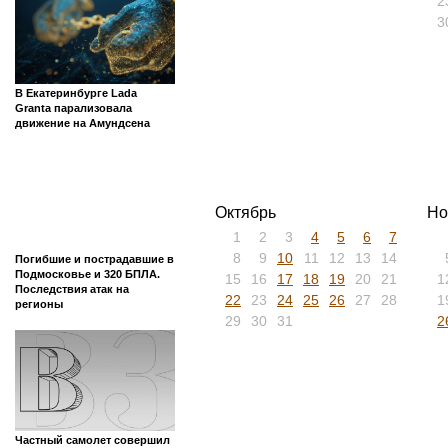
2
3
В Екатеринбурге Lada
Granta парализовала
движение на Амундсена
Октябрь
Но
1
2
3
4
5
6
7
8
9
10
11
12
13
14
Погибшие и пострадавшие в
Подмосковье и 320 БПЛА.
15
16
17
18
19
20
21
1
Последствия атак на
22
23
24
25
26
27
28
1
регионы
29
30
31
2
Частный самолет совершил