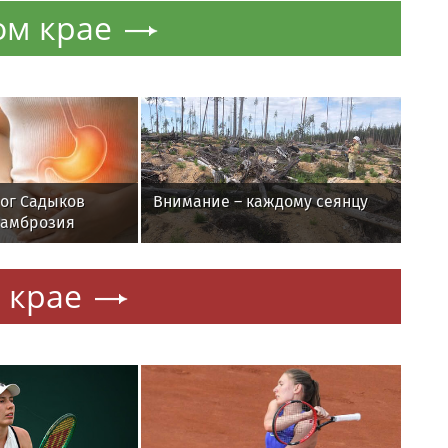
ом крае
ог Садыков
Внимание – каждому сеянцу
 амброзия
на ЖКТ
 крае