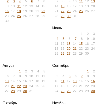
2
3
4
5
6
7
8
7
8
9
10
11
12
13
9
10
11
12
13
14
15
14
15
16
17
18
19
20
16
17
18
19
20
21
22
21
22
23
24
25
26
27
23
24
25
26
27
28
29
28
29
30
31
30
Июнь
1
2
3
4
5
6
7
8
9
10
11
12
13
14
15
16
17
18
19
20
21
22
23
24
25
26
27
28
29
30
Август
Сентябрь
1
2
3
4
5
1
2
6
7
8
9
10
11
12
3
4
5
6
7
8
9
13
14
15
16
17
18
19
10
11
12
13
14
15
16
20
21
22
23
24
25
26
17
18
19
20
21
22
23
27
28
29
30
31
24
25
26
27
28
29
30
Октябрь
Ноябрь