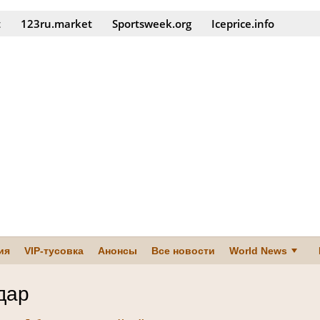
t
123ru.market
Sportsweek.org
Iceprice.info
ия
VIP-тусовка
Анонсы
Все новости
World News
дар