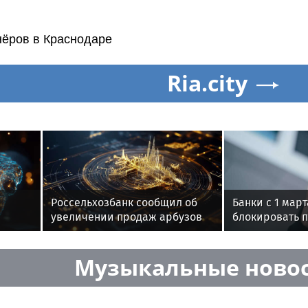
нёров в Краснодаре
Ria.city
Россельхозбанк сообщил об
Банки с 1 март
увеличении продаж арбузов
блокировать 
ии
среди русских
обнаружении 
устройстве
Музыкальные ново