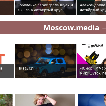
а
Соболенко переиграла Шуай и
Александрова
вышла в четвертый круг
четвёртый кру
турнира в Торонто
1000 в Торонт
Moscow.media
ов
Нива2121
«Юмор FM Чарт
микс шуток, п