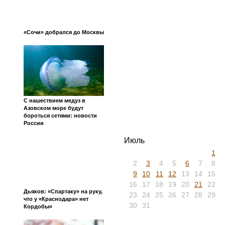
«Сочи» добрался до Москвы
С нашествием медуз в
Азовском море будут
бороться сетями: новости
России
Июль
1
2
3
4
5
6
7
8
9
10
11
12
13
14
15
16
17
18
19
20
21
22
Дьяков: «Спартаку» на руку,
23
24
25
26
27
28
29
что у «Краснодара» нет
30
31
Кордобы»