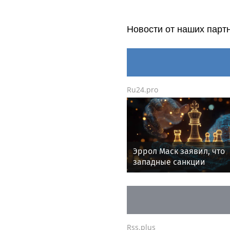
Новости от наших парт
Ru24.pro
Эррол Маск заявил, что
западные санкции
неэффективны для Росс
Rss.plus