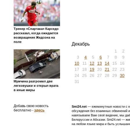
Тренер «Спартака» Карседо
рассказал, когда ожидается
возвращение Жедсона на
поле
Декабрь
1
2
3
4
5
6
7
8
9
10
11
12
13
14
15
16
17
18
19
20
21
22
23
24
25
26
27
28
29
30
31
Мужчина разгромил две
легковушки и открыл врата
в иные миры
Добавь свою новость
Smi24.net
— ежеминутные новости с еж
бесплатно -
здесь
обсуждения без взаимных обвинений и 
навязываем Вам своё видение, мы даё
Белоруссии и Абхазии. Smi24.net — ж
на любом языке мира и быть услышанн