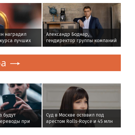
ин наградил
Александр Боднар,
нкурса лучших
гендиректор группы компаний
 проектов
«Рюрик»: «В это сложное
время наш опыт и
ра
компетенции могут помочь
бизнесу»
а будут
Суд в Москве оставил под
переводы при
арестом Rolls-Royce и 45 млн
вируса на
рублей блогера Лерчек