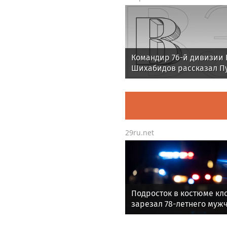
Командир 76-й дивизии
Шихабидов рассказал П
о бодром настрое бойцо
29ru.net
Подросток в костюме кл
зарезал 78-летнего муж
США