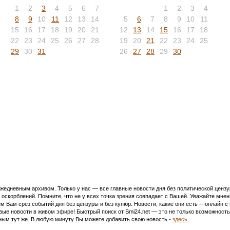
1
2
3
4
5
6
7
1
2
3
4
8
9
10
11
12
13
14
5
6
7
8
9
10
11
15
16
17
18
19
20
21
12
13
14
15
16
17
18
22
23
24
25
26
27
28
19
20
21
22
23
24
25
29
30
31
26
27
28
29
30
едневным архивом. Только у нас — все главные новости дня без политической цензур
оскорблений. Помните, что не у всех точка зрения совпадает с Вашей. Уважайте мнен
м Вам срез событий дня без цензуры и без купюр. Новости, какие они есть —онлайн 
ивые новости в живом эфире! Быстрый поиск от Smi24.net — это не только возможнос
ым тут же. В любую минуту Вы можете добавить свою новость -
здесь
.