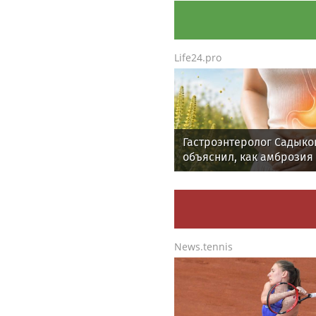
Life24.pro
Гастроэнтеролог Садыко
объяснил, как амброзия
может влиять на ЖКТ
News.tennis