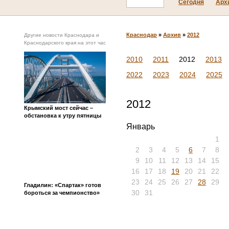
Сегодня
Арх
Краснодар
»
Архив
»
2012
Другие новости Краснодара и
Краснодарского края на этот час
2010
2011
2012
2013
2022
2023
2024
2025
2012
Крымский мост сейчас –
обстановка к утру пятницы
Январь
1
2
3
4
5
6
7
8
9
10
11
12
13
14
15
16
17
18
19
20
21
22
23
24
25
26
27
28
29
Гладилин: «Спартак» готов
30
31
бороться за чемпионство»