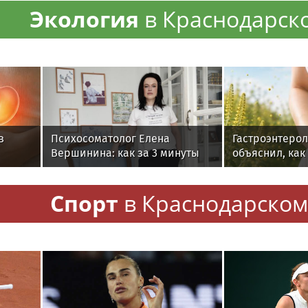
Экология
в Краснодарск
в
Психосоматолог Елена
Гастроэнтерол
Вершинина: как за 3 минуты
объяснил, как
вернуть себе равновесие
может влиять 
Спорт
в Краснодарском