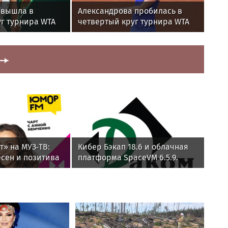
 вышла в
Александрова пробилась в
г турнира WTA
четвертый круг турнира WTA
о
1000 в Торонто
» на МУЗ‑ТВ:
Кибер Бэкап 18.6 и облачная
есен и позитива
платформа SpaceVM 6.5.9.
успешно прошли испытания
на совместимость