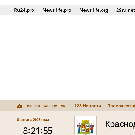
Ru24.pro
News‑life.pro
News‑life.org
29ru.ne
123 Новости
Происшеств
EN
RU
UA
DE
ES
8 августа 2026 года
Красно