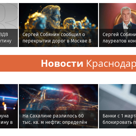
 ВДВ
Сергей Собянин сообщил о
Сергей Собян
утину
перекрытии дорог в Москве 8
лауреатов ко
в
и 9 августа
строительных
Новости
Краснода
оуна
На Сахалине разлилось 60
Банки с 1 март
чину в
тыс. кв. м нефти: определён
блокировать 
источник
обнаружении 
устройстве