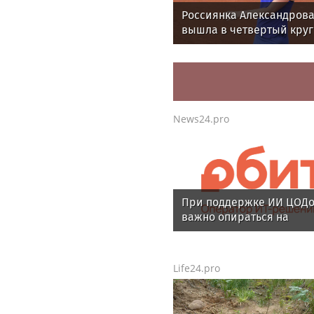
Россиянка Александров
вышла в четвертый круг
"тысячника" в Торонто
News24.pro
При поддержке ИИ ЦОД
важно опираться на
рыночный спрос
Life24.pro