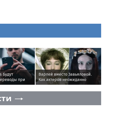
а будут
Варлей вместо Завьяловой.
переводы при
Как актеров неожиданно
вируса на
меняли на съемках
сти