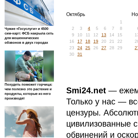
Октябрь
Но
1
2
3
4
5
6
7
8
Чужие «Госуслуги» и 4500
сим-карт: ФСБ накрыла сеть
9
10
11
12
13
14
15
1
для мошеннических
16
17
18
19
20
21
22
2
обзвонов в двух городах
23
24
25
26
27
28
29
2
30
31
Похудеть поможет горчица:
Smi24.net
— ежеми
чем полезно это растение и
продукты, которые из него
производят
Только у нас — вс
цензуры. Абсолютн
цивилизованные с
обвинений и оскор