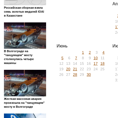
Ап
Российская сборная взяла
семь золотых медалей IOAI
в Казахстане
1
1
2
Июнь
Ию
В Волгограде на
1
2
3
4
"танцующем" мосту
5
6
7
8
9
10
11
столкнулись четыре
12
13
14
15
16
17
18
1
машины
19
20
21
22
23
24
25
1
26
27
28
29
30
2
3
Жесткая массовая авария
произошла на "танцующем"
мосту в Волгограде