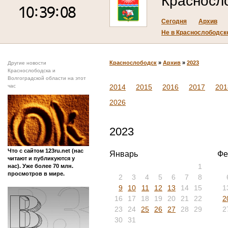
Красносл
Сегодня
Архив
Не в Краснослободске
Краснослободск
»
Архив
»
2023
Другие новости
Краснослободска и
Волгоградской области на этот
час
2014
2015
2016
2017
201
2026
2023
Что с сайтом 123ru.net (нас
Январь
Фе
читают и публикуются у
1
нас). Уже более 70 млн.
просмотров в мире.
2
3
4
5
6
7
8
9
10
11
12
13
14
15
1
16
17
18
19
20
21
22
2
23
24
25
26
27
28
29
2
30
31