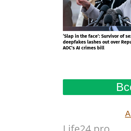
‘Slap in the face’: Survivor of se
deepfakes lashes out over Repu
AOC’s AI crimes bill
Вс
А
Life24.pro