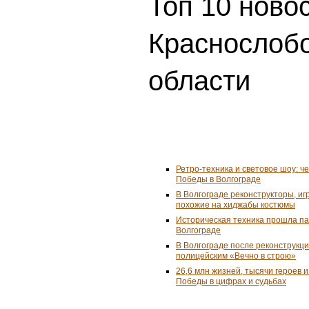
Топ 10 ново
Краснослобо
области
Ретро-техника и световое шоу: ч
Победы в Волгограде
В Волгограде реконструкторы, и
похожие на хиджабы костюмы
Историческая техника прошла п
Волгограде
В Волгограде после реконструкц
полицейским «Вечно в строю»
26,6 млн жизней, тысячи героев 
Победы в цифрах и судьбах