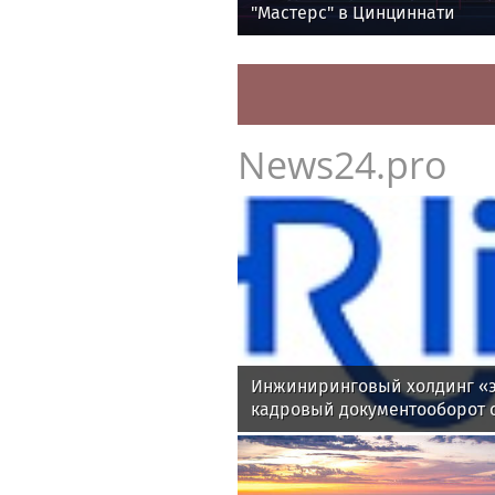
"Мастерс" в Цинциннати
News24.pro
Инжиниринговый холдинг «э
кадровый документооборот 