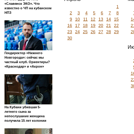
«Славянск ЭКО». Что
1
известно о ЧП на кубанском
2
3
4
5
6
7
8
НПЗ
9
10
11
12
13
14
15
1
16
17
18
19
20
21
22
2
23
24
25
26
27
28
29
2
30
Ию
Гендиректор «Нижнего
Новгорода»: сейчас мы
частный клуб. Ориентиры?
«Краснодар» и «Акрон»
1
2
3
На Кубани убившая 5-
летнего сына за
непослушание женщина
получила 15 лет колонии