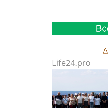
Вс
А
Life24.pro