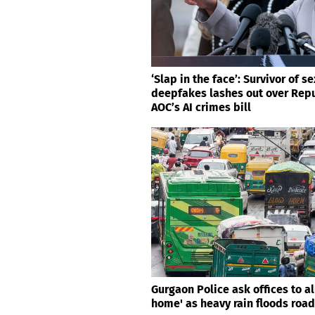
‘Slap in the face’: Survivor of se
deepfakes lashes out over Repu
AOC’s AI crimes bill
Gurgaon Police ask offices to a
home' as heavy rain floods roa