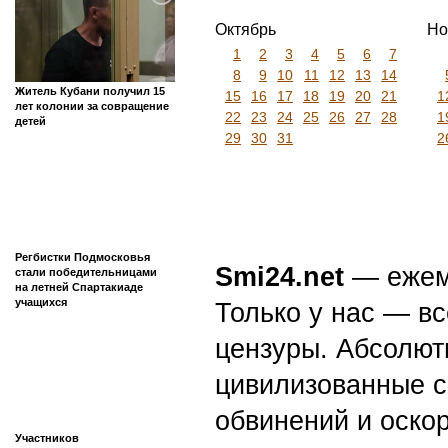
Октябрь
Но
1
2
3
4
5
6
7
8
9
10
11
12
13
14
Житель Кубани получил 15
15
16
17
18
19
20
21
1
лет колонии за совращение
22
23
24
25
26
27
28
1
детей
29
30
31
2
Регбистки Подмосковья
Smi24.net
— ежеми
стали победительницами
на летней Спартакиаде
учащихся
Только у нас — вс
цензуры. Абсолютн
цивилизованные с
обвинений и оскор
Участников