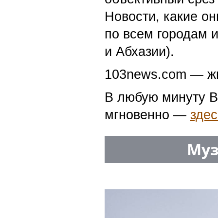
Новости, какие о
по всем городам 
и Абхазии).
103news.com — жи
В любую минуту В
мгновенно —
здес
Муз