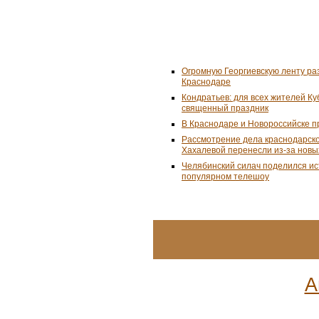
Огромную Георгиевскую ленту ра
Краснодаре
Кондратьев: для всех жителей К
священный праздник
В Краснодаре и Новороссийске 
Рассмотрение дела краснодарско
Хахалевой перенесли из-за новы
Челябинский силач поделился ис
популярном телешоу
А