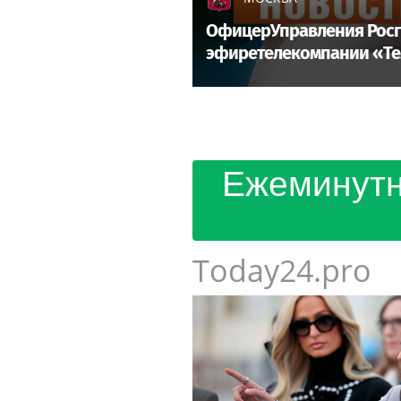
ОфицерУправления Росгв
эфиретелекомпании «Т
Ежеминутн
Today24.pro