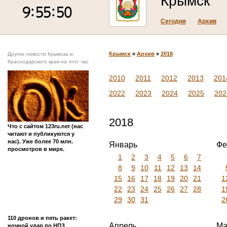
Крымск
Сегодня
Архив
Крымск
»
Архив
»
2018
Другие новости Крымска и
Краснодарского края на этот час
2010
2011
2012
2013
201
2022
2023
2024
2025
202
2018
Что с сайтом 123ru.net (нас
читают и публикуются у
нас). Уже более 70 млн.
Январь
Фе
просмотров в мире.
1
2
3
4
5
6
7
8
9
10
11
12
13
14
15
16
17
18
19
20
21
1
22
23
24
25
26
27
28
1
29
30
31
2
110 дронов и пять ракет:
Апрель
Ма
ночной удар по НПЗ