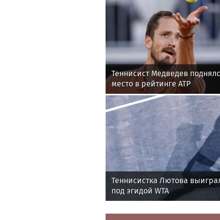
Теннисист Медведев поднялс
место в рейтинге ATP
Теннисистка Лютова выигра
под эгидой WTA