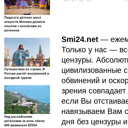
Педагоги детских школ
искусств Москвы делятся
опытом с коллегами из
регионов
Smi24.net
— ежеми
Только у нас — вс
цензуры. Абсолютн
цивилизованные с
Путешествия по стране. В
России растёт внутренний и
въездной туризм
обвинений и оскор
зрения совпадает
если Вы отстаивае
навязываем Вам с
Над российскими
дня без цензуры и
регионами за ночь сбили
605 вражеских БПЛА