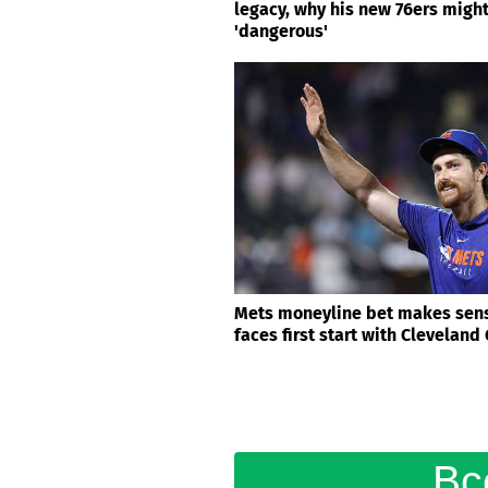
legacy, why his new 76ers migh
'dangerous'
Mets moneyline bet makes sense
faces first start with Cleveland
Вс