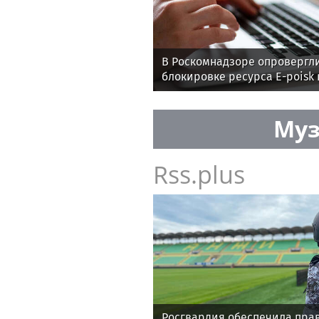
В Роскомнадзоре опровергл
блокировке ресурса E-poisk 
Муз
Rss.plus
Росгвардия обеспечила пра