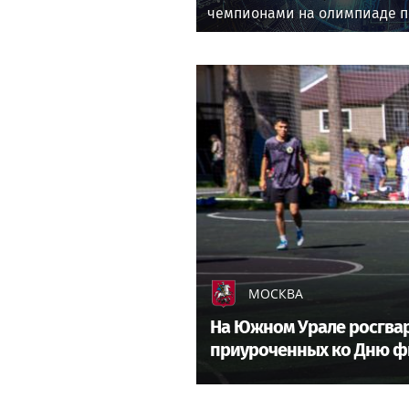
чемпионами на олимпиаде по
МОСКВА
На Южном Урале росгвар
приуроченных ко Дню ф