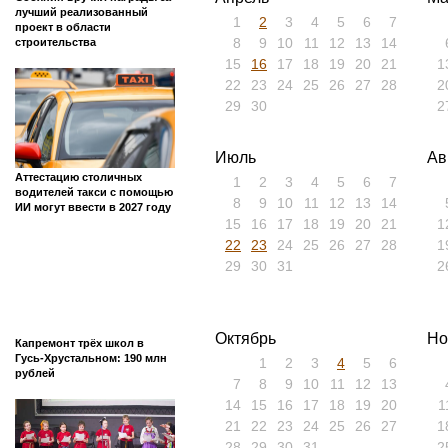
лучший реализованный
1
2
3
4
5
6
7
проект в области
8
9
10
11
12
13
14
строительства
15
16
17
18
19
20
21
1
22
23
24
25
26
27
28
2
29
30
2
Июль
Ав
Аттестацию столичных
1
2
3
4
5
6
7
водителей такси с помощью
8
9
10
11
12
13
14
ИИ могут ввести в 2027 году
15
16
17
18
19
20
21
1
22
23
24
25
26
27
28
1
29
30
31
2
Октябрь
Но
Капремонт трёх школ в
Гусь-Хрустальном: 190 млн
1
2
3
4
5
6
рублей
7
8
9
10
11
12
13
14
15
16
17
18
19
20
1
21
22
23
24
25
26
27
1
28
29
30
31
2