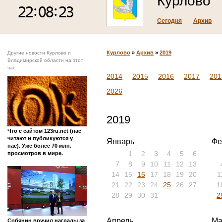
Курлово
Сегодня
Архив
Курлово
»
Архив
»
2019
Другие новости Курлово и
Владимирской области на этот
час
2014
2015
2016
2017
201
2026
2019
Что с сайтом 123ru.net (нас
читают и публикуются у
Январь
Фе
нас). Уже более 70 млн.
1
2
3
4
5
6
просмотров в мире.
7
8
9
10
11
12
13
14
15
16
17
18
19
20
1
21
22
23
24
25
26
27
1
28
29
30
31
2
Апрель
Ма
Собянин вручил награды за