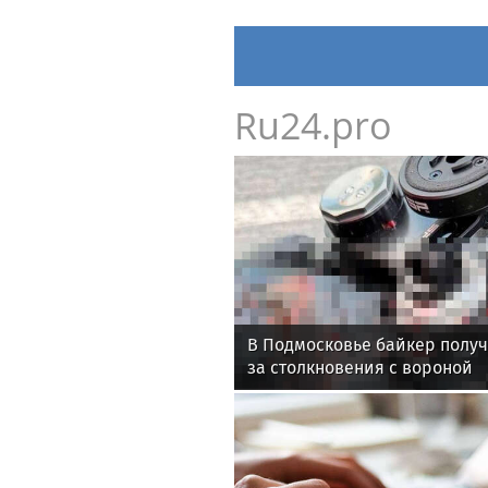
Ru24.pro
В Подмосковье байкер получ
за столкновения с вороной