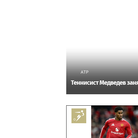
ATP
Теннисист Медведев заня