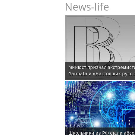
News-life
Минюст признал экстремист
Garmata и «Настоящих русс
Школьники из РФ стали абс