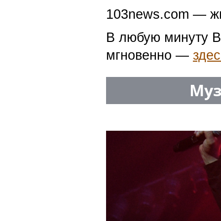
103news.com — жи
В любую минуту В
мгновенно —
здес
Муз