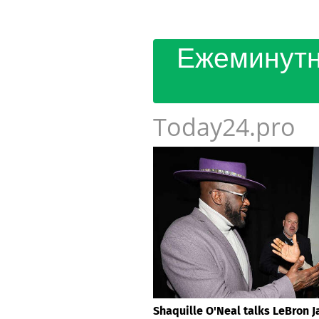
Ежеминутн
Today24.pro
Shaquille O'Neal talks LeBron 