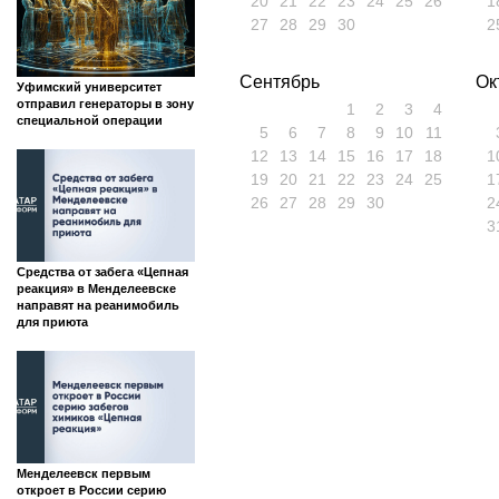
20
21
22
23
24
25
26
1
27
28
29
30
2
Сентябрь
Ок
Уфимский университет
отправил генераторы в зону
1
2
3
4
специальной операции
5
6
7
8
9
10
11
12
13
14
15
16
17
18
1
19
20
21
22
23
24
25
1
26
27
28
29
30
2
3
Средства от забега «Цепная
реакция» в Менделеевске
направят на реанимобиль
для приюта
Менделеевск первым
откроет в России серию