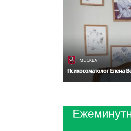
МОСКВА
Психосоматолог Елена Ве
Ежеминутн