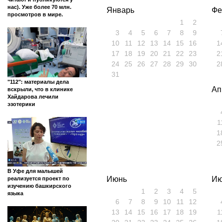
нас). Уже более 70 млн.
Январь
Фе
просмотров в мире.
1
2
3
4
5
6
7
8
9
10
11
12
13
14
15
16
1
17
18
19
20
21
22
23
2
24
25
26
27
28
29
30
2
31
"112": материалы дела
Ап
вскрыли, что в клинике
Хайдарова лечили
эзотерики
1
1
2
В Уфе для малышей
Июнь
Ию
реализуется проект по
изучению башкирского
1
2
3
4
5
языка
6
7
8
9
10
11
12
13
14
15
16
17
18
19
1