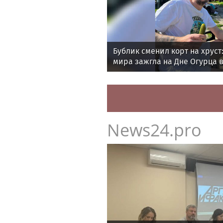
Бублик сменил корт на хруст:
мира зажгла на Дне Огурца в
News24.pro