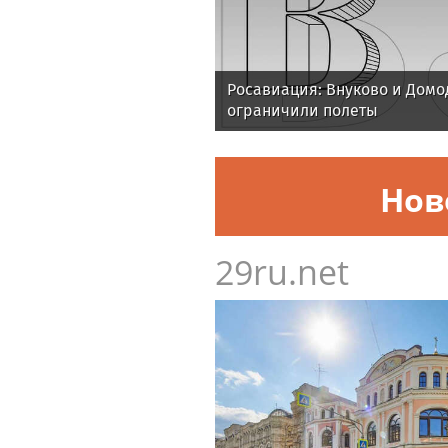
Росавиация: Внуково и Домо
ограничили полеты
Нов
29ru.net