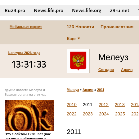
Ru24.pro
News‑life.pro
News‑life.org
29ru.net
123 Новости
Происшествия
Мобильная версия
Еще
6 августа 2026 года
Мелеуз
Сегодня
Архив
Мелеуз
»
Архив
»
2011
Другие новости Мелеуза и
Башкортостана на этот час
2010
2011
2012
2013
201
2022
2023
2024
2025
202
2011
Что с сайтом 123ru.net (нас
читают и публикуются у