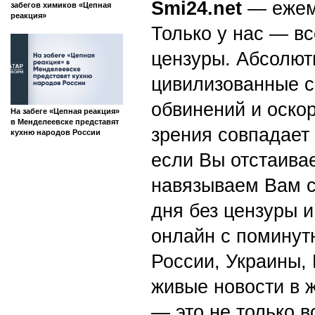
Smi24.net
— ежеми
забегов химиков «Цепная
реакция»
Только у нас — вс
цензуры. Абсолютн
цивилизованные с
обвинений и оскор
На забеге «Цепная реакция»
в Менделеевске представят
зрения совпадает
кухню народов России
если Вы отстаивае
навязываем Вам с
дня без цензуры и
онлайн с поминут
России, Украины,
живые новости в 
— это не только в