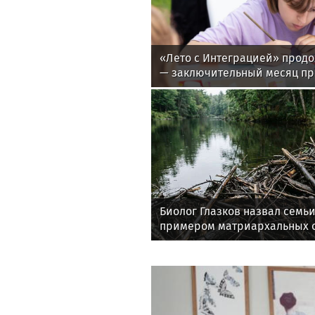
«Лето с Интеграцией» продо
— заключительный месяц п
Биолог Глазков назвал семь
примером матриархальных 