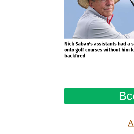
Nick Saban's assistants had a 
onto golf courses without him kn
backfired
Вс
А