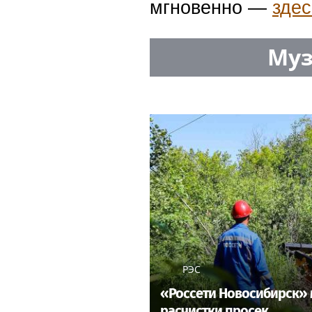
мгновенно —
здес
Муз
РЭС
«Россети Новосибирск» 
расчистки просек