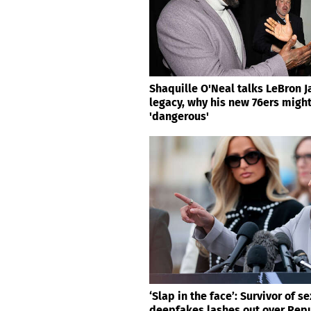
Shaquille O'Neal talks LeBron 
legacy, why his new 76ers migh
'dangerous'
‘Slap in the face’: Survivor of se
deepfakes lashes out over Repu