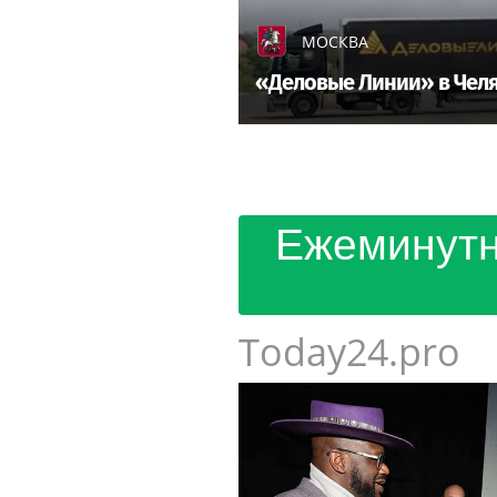
МОСКВА
«Деловые Линии» в Челя
Ежеминутн
Today24.pro