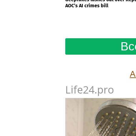
AOC’s AI crimes bill
Вс
А
Life24.pro