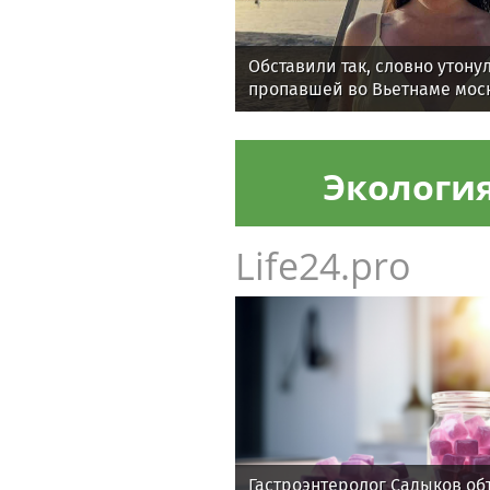
Обставили так, словно утону
пропавшей во Вьетнаме мос
Махмудовой заявил, что ее 
Экологи
Life24.pro
Гастроэнтеролог Садыков об