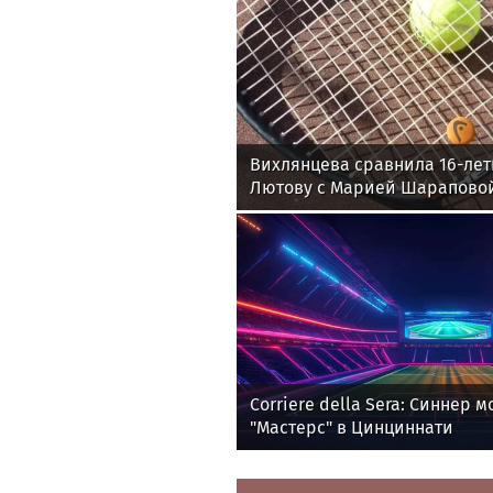
Вихлянцева сравнила 16-ле
Лютову с Марией Шарапово
Corriere della Sera: Синнер 
"Мастерс" в Цинциннати