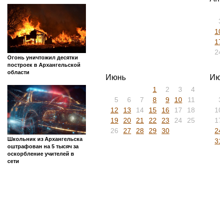
1
1
2
Огонь уничтожил десятки
построек в Архангельской
области
Июнь
Ию
1
2
3
4
5
6
7
8
9
10
11
12
13
14
15
16
17
18
1
19
20
21
22
23
24
25
1
26
27
28
29
30
2
Школьник из Архангельска
3
оштрафован на 5 тысяч за
оскорбление учителей в
сети