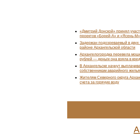
«Дмитрий Донской» принял учас
проектов «Борей-А» и «Ясень-М»
Задержан подозреваемый в двух 
районе Архангельской области
Архангелогородка перевела мош
рублей — деньги она взяла в кре
В Архангельске начнут выплачив
собственникам аварийного жилья
Жителям Северного округа Арха
счета за горячую воду
А