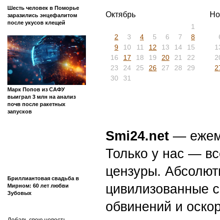
Шесть человек в Поморье
Октябрь
Но
заразились энцефалитом
после укусов клещей
1
2
3
4
5
6
7
8
9
10
11
12
13
14
15
1
16
17
18
19
20
21
22
2
23
24
25
26
27
28
29
2
30
31
Марк Попов из САФУ
выиграл 3 млн на анализ
почв после ракетных
запусков
Smi24.net
— ежеми
Только у нас — вс
цензуры. Абсолютн
Бриллиантовая свадьба в
цивилизованные с
Мирном: 60 лет любви
Зубовых
обвинений и оскор
Добавь свою новость