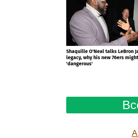
Shaquille O'Neal talks LeBron 
legacy, why his new 76ers migh
'dangerous'
Вс
А