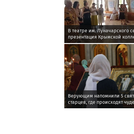
В театре им. Луначарского с
презентация Крымской колл
Нины Ручкиной
Верующим напомнили 5 свя
старцев, где происходят чуд