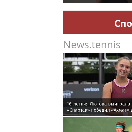
Спо
News.tennis
16-летняя Лютова выиграла 
«Спартак» победил «Ахмат» в
утру