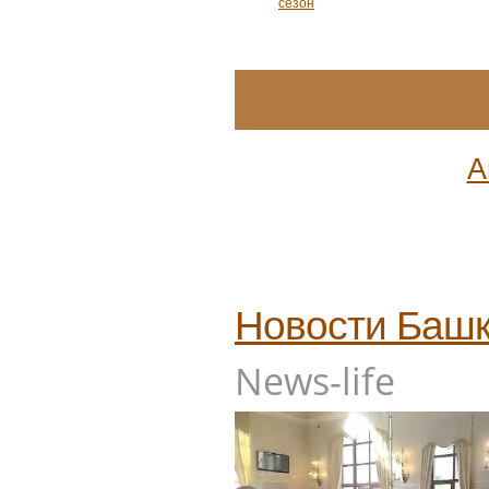
сезон
А
Новости
Башк
News-life