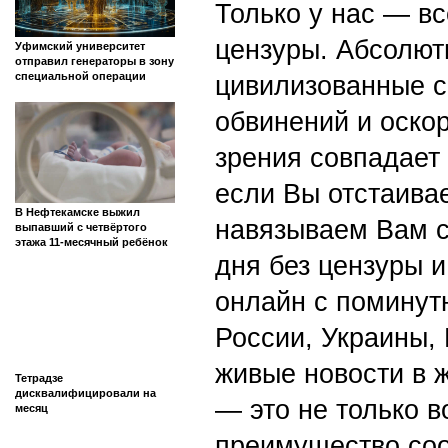
Только у нас — вс
цензуры. Абсолютн
Уфимский университет
отправил генераторы в зону
специальной операции
цивилизованные с
обвинений и оскор
зрения совпадает
если Вы отстаивае
В Нефтекамске выжил
навязываем Вам с
выпавший с четвёртого
этажа 11-месячный ребёнок
дня без цензуры и
онлайн с поминут
России, Украины,
живые новости в 
Тетрадзе
дисквалифицировали на
— это не только в
месяц
преимущество со