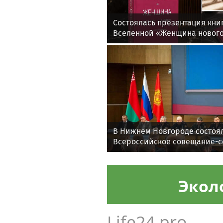
Состоялась презентация кни
Вселенной «Женщина нового
событие, объединившее ед
В Нижнем Новгороде состоя
Всероссийское совещание-с
вопросам развития вневедо
Росгвардии (видео)
Экол
Life24.pro