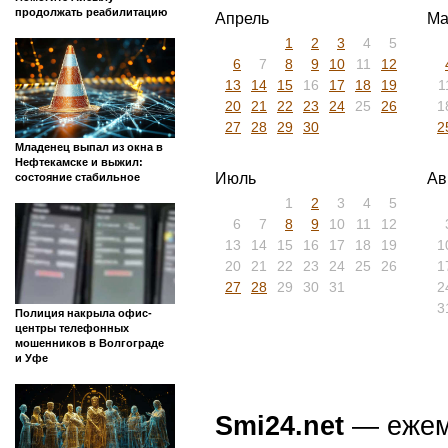
продолжать реабилитацию
Апрель
Ма
1
2
3
4
5
6
7
8
9
10
11
12
13
14
15
16
17
18
19
1
20
21
22
23
24
25
26
1
27
28
29
30
2
Младенец выпал из окна в
Нефтекамске и выжил:
Июль
Ав
состояние стабильное
1
2
3
4
5
6
7
8
9
10
11
12
13
14
15
16
17
18
19
1
20
21
22
23
24
25
26
1
27
28
29
30
31
2
3
Полиция накрыла офис-
центры телефонных
мошенников в Волгограде
и Уфе
Smi24.net
— ежеми