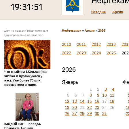
Нефтекам
Сегодня
Архив
Нефтекамск
»
Архив
»
2026
Другие новости Нефтекамска и
Башкортостана на этот час
2010
2011
2012
2013
201
2022
2023
2024
2025
202
2026
Что с сайтом 123ru.net (нас
читают и публикуются у
нас). Уже более 70 млн.
Январь
Фе
просмотров в мире.
1
2
3
4
5
6
7
8
9
10
11
12
13
14
15
16
17
18
19
20
21
22
23
24
25
1
26
27
28
29
30
31
2
Каждый шаг — победа.
Помогите Айсылу