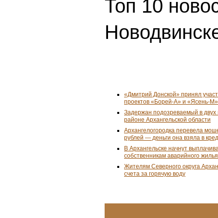
Топ 10 ново
Новодвинске
«Дмитрий Донской» принял учас
проектов «Борей-А» и «Ясень-М»
Задержан подозреваемый в двух 
районе Архангельской области
Архангелогородка перевела мош
рублей — деньги она взяла в кре
В Архангельске начнут выплачив
собственникам аварийного жилья
Жителям Северного округа Арха
счета за горячую воду