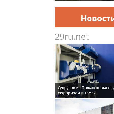
проведения матчевого турни
Раимкуля Малахбекова
Новост
29ru.net
Супругов из Подмосковья осу
сюрпризом в Томск