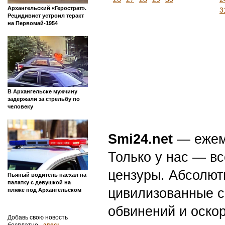
Архангельский «Герострат».
3
Рецидивист устроил теракт
на Первомай-1954
В Архангельске мужчину
задержали за стрельбу по
человеку
Smi24.net
— ежеми
Только у нас — вс
цензуры. Абсолютн
Пьяный водитель наехал на
палатку с девушкой на
цивилизованные с
пляже под Архангельском
обвинений и оскор
Добавь свою новость
бесплатно -
здесь