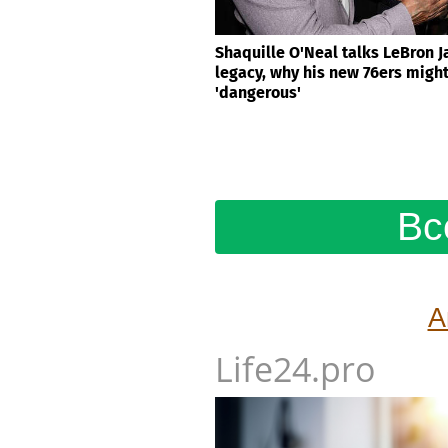
Shaquille O'Neal talks LeBron 
legacy, why his new 76ers migh
'dangerous'
Вс
А
Life24.pro