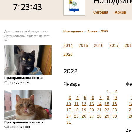
Новодвин
Сегодня
Архив
Новодвинск
»
Архив
»
2022
Другие новости Новодвинска и
Архангельской области на этот
час
2014
2015
2016
2017
201
2026
2022
Пристраивается кошка в
Северодвинске
Январь
Фе
1
2
3
4
5
6
7
8
9
10
11
12
13
14
15
16
1
17
18
19
20
21
22
23
2
24
25
26
27
28
29
30
2
31
Пристраивается котик в
Северодвинске
Ап