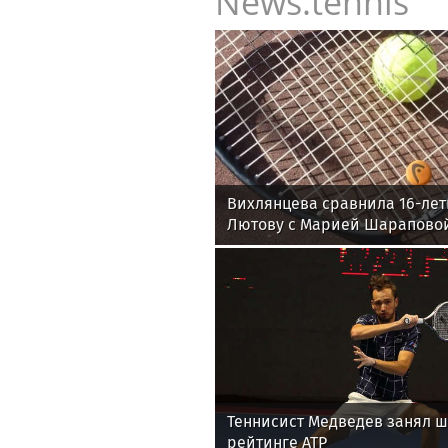
News.tennis
Вихлянцева сравнила 16-ле
Лютову с Марией Шарапово
Теннисист Медведев занял ш
рейтинге ATP