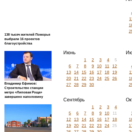
1
1
2
138 тысяч жителей Поморья
выбрали 16 проектов
благоустройства
Июнь
Ию
1
2
3
4
5
6
7
8
9
10
11
12
13
14
15
16
17
18
19
1
20
21
22
23
24
25
26
1
Владимир Ефимов:
27
28
29
30
2
Строительство станции
метро «Липовая Роща»
завершено наполовину
Сентябрь
Ок
1
2
3
4
5
6
7
8
9
10
11
12
13
14
15
16
17
18
1
19
20
21
22
23
24
25
1
26
27
28
29
30
2