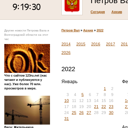
Петров В
Сегодня
Архив
Петров Вал
»
Архив
»
2022
Другие новости Петрова Вала и
Волгоградской области на этот
час
2014
2015
2016
2017
201
2026
2022
Что с сайтом 123ru.net (нас
читают и публикуются у
Январь
Фе
нас). Уже более 70 млн.
1
2
просмотров в мире.
3
4
5
6
7
8
9
10
11
12
13
14
15
16
1
17
18
19
20
21
22
23
2
24
25
26
27
28
29
30
2
31
Ап
Baza: Жительница