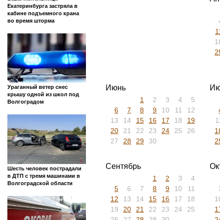
Екатеринбурга застряла в
кабине подъемного крана
во время шторма
1
1
2
Июнь
Ию
Ураганный ветер снес
крышу одной из школ под
1
2
3
4
5
Волгоградом
6
7
8
9
10
11
12
13
14
15
16
17
18
19
1
20
21
22
23
24
25
26
1
27
28
29
30
2
Сентябрь
Ок
Шесть человек пострадали
в ДТП с тремя машинами в
1
2
3
4
Волгоградской области
5
6
7
8
9
10
11
12
13
14
15
16
17
18
1
19
20
21
22
23
24
25
1
26
27
28
29
30
2