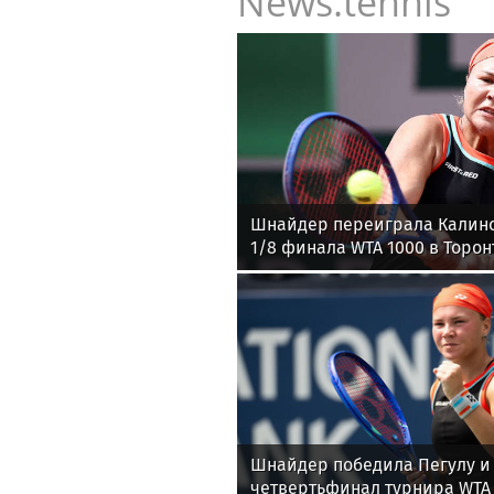
News.tennis
Шнайдер переиграла Калин
1/8 финала WTA 1000 в Торон
Шнайдер победила Пегулу и
четвертьфинал турнира WTA 