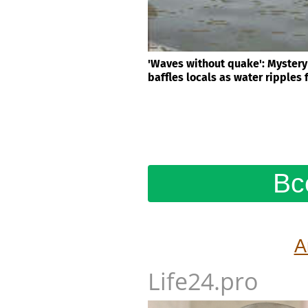
'Waves without quake': Mystery 
baffles locals as water ripples 
Вс
А
Life24.pro