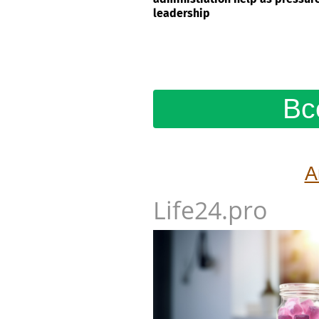
leadership
Вс
А
Life24.pro