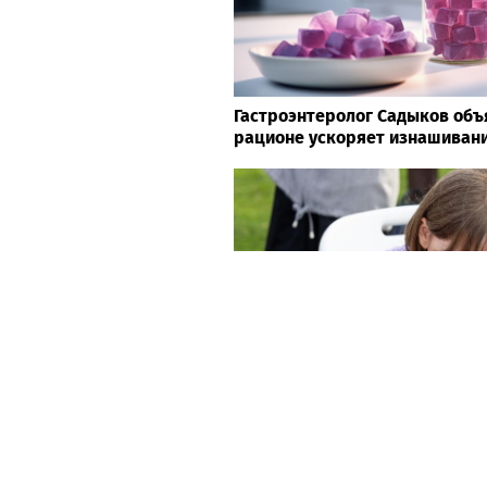
Гастроэнтеролог Садыков объя
рационе ускоряет изнашивани
«Лето с Интеграцией» продол
заключительный месяц прог