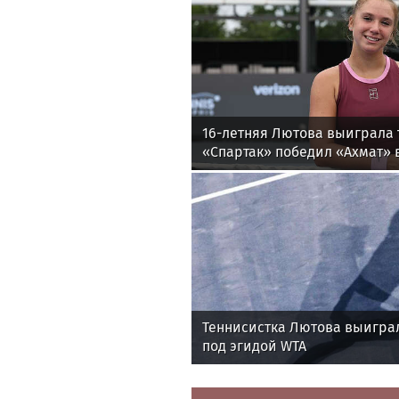
16-летняя Лютова выиграла 
«Спартак» победил «Ахмат» в
утру
Теннисистка Лютова выигра
под эгидой WTA