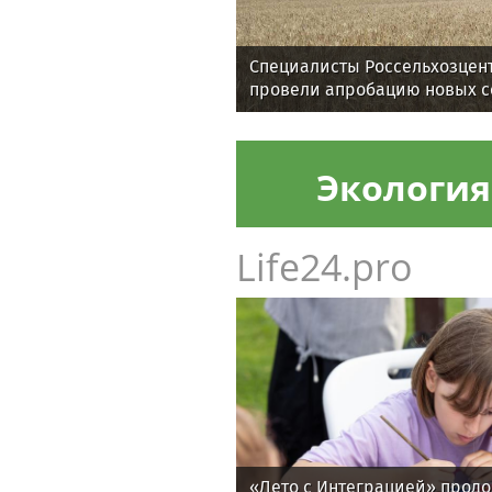
Специалисты Россельхозцен
провели апробацию новых с
Экология
Life24.pro
«Лето с Интеграцией» продо