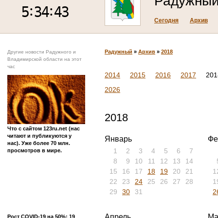
Радужны
Сегодня
Архив
Радужный
»
Архив
»
2018
Другие новости Радужного и
Владимирской области на этот
час
2014
2015
2016
2017
201
2026
2018
Что с сайтом 123ru.net (нас
читают и публикуются у
Январь
Фе
нас). Уже более 70 млн.
1
2
3
4
5
6
7
просмотров в мире.
8
9
10
11
12
13
14
15
16
17
18
19
20
21
1
22
23
24
25
26
27
28
1
29
30
31
2
Апрель
Ма
Рост COVID-19 на 50%: 19