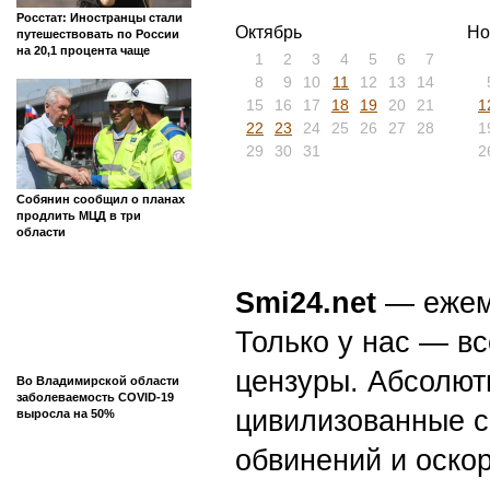
Росстат: Иностранцы стали
Октябрь
Но
путешествовать по России
на 20,1 процента чаще
1
2
3
4
5
6
7
8
9
10
11
12
13
14
15
16
17
18
19
20
21
1
22
23
24
25
26
27
28
1
29
30
31
2
Собянин сообщил о планах
продлить МЦД в три
области
Smi24.net
— ежеми
Только у нас — вс
цензуры. Абсолютн
Во Владимирской области
заболеваемость COVID-19
цивилизованные с
выросла на 50%
обвинений и оскор