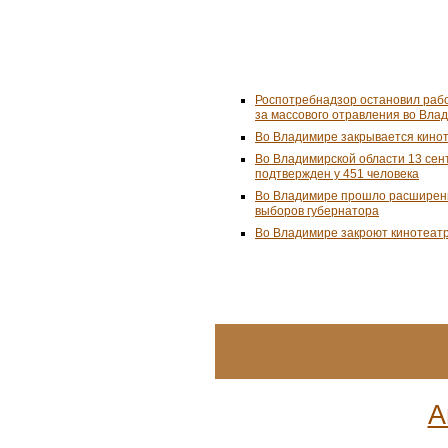
Роспотребнадзор остановил рабо
за массового отравления во Вла
Во Владимире закрывается кино
Во Владимирской области 13 сен
подтвержден у 451 человека
Во Владимире прошло расширенн
выборов губернатора
Во Владимире закроют кинотеат
А