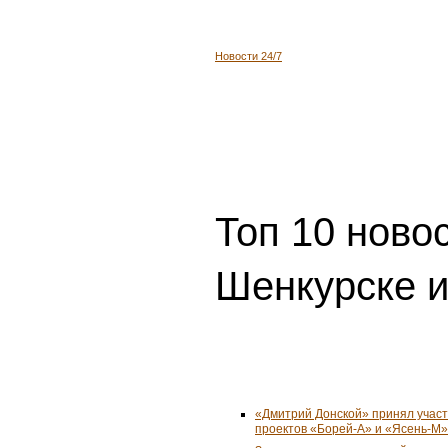
Новости 24/7
Топ 10 ново
Шенкурске и
«Дмитрий Донской» принял учас
проектов «Борей-А» и «Ясень-М»