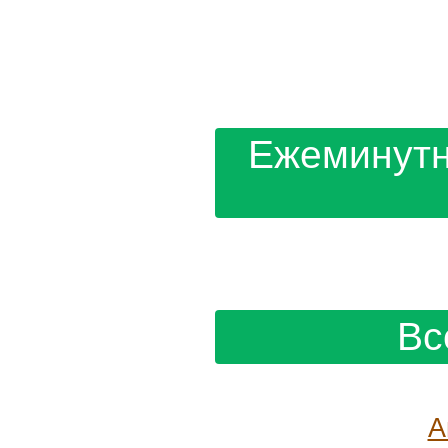
Ежеминутн
Вс
А