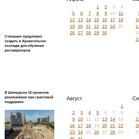
1
2
3
4
5
6
7
8
9
10
11
12
13
14
15
16
17
18
1
19
20
21
22
23
24
25
1
26
27
28
29
30
2
Степашин предложил
3
создать в Архангельске
колледж для обучения
реставраторов
В Шенкурске 10 проектов
реализовали при грантовой
Август
Се
поддержке
1
2
3
4
5
6
7
8
9
10
11
12
13
14
15
1
16
17
18
19
20
21
22
2
23
24
25
26
27
28
29
2
30
31