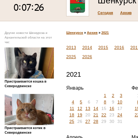
Шенкурск
Сегодня
Архив
Шенкурск
»
Архив
»
2021
Другие новости Шенкурска и
Архангельской области на этот
час
2013
2014
2015
2016
201
2025
2026
2021
Пристраивается кошка в
Северодвинске
Январь
Фе
1
2
3
4
5
6
7
8
9
10
11
12
13
14
15
16
17
1
18
19
20
21
22
23
24
2
25
26
27
28
29
30
31
Пристраивается котик в
Северодвинске
Апрель
Ма