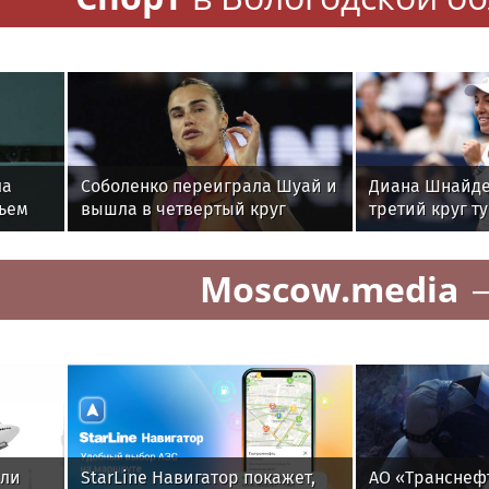
ла
Соболенко переиграла Шуай и
Диана Шнайде
тьем
вышла в четвертый круг
третий круг т
о
турнира в Торонто
Торонто
Moscow.media
ыли
StarLine Навигатор покажет,
АО «Транснеф