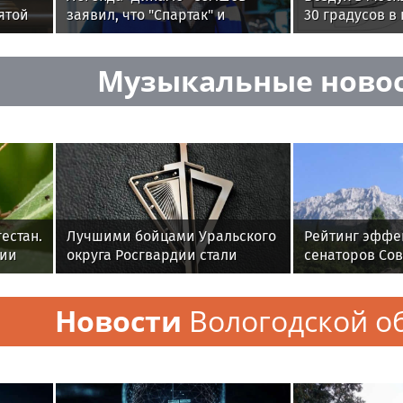
ятой
заявил, что "Спартак" и
30 градусов в
мках
"Краснодар" сыграют вничью
лето
Музыкальные ново
естан.
Лучшими бойцами Уральского
Рейтинг эффе
сии
округа Росгвардии стали
сенаторов Со
дший
военнослужащие озерского
РФ. Итоги вес
соединения по охране важных
сессии-2026
Новости
Вологодской о
государственных объектов