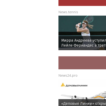
News.tennis
Мирра Андреева уступи
Лейле Фернандес в тре
круге WTA 1000 в Торонт
News24.pro
«Деловые Линии» откр