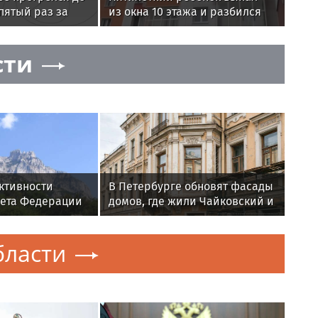
 пятый раз за
из окна 10 этажа и разбился
насмерть в Казани
сти
ктивности
В Петербурге обновят фасады
вета Федерации
домов, где жили Чайковский и
енней
Тургенев
бласти