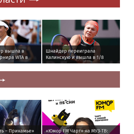
р вышла в
Шнайдер переиграла
урнира WTA в
Калинскую и вышла в 1/8
финала WTA 1000 в Торонто
ть – Прикамье»
«Юмор FM Чарт» на МУЗ‑ТВ: