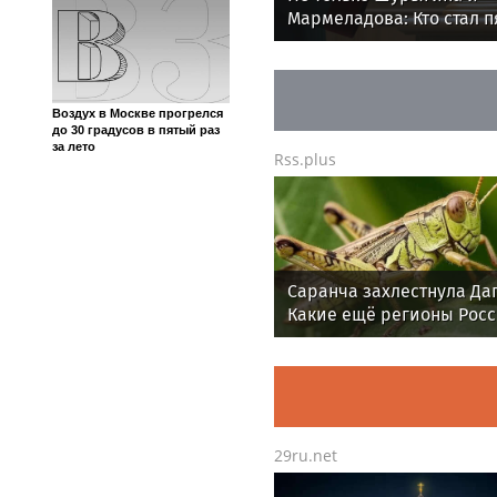
Мармеладова: Кто стал п
фигуранткой дела о съё
видео для взрослых?
Воздух в Москве прогрелся
до 30 градусов в пятый раз
за лето
Rss.plus
Саранча захлестнула Даг
Какие ещё регионы Рос
под угрозой? Назван ху
сценарий
29ru.net