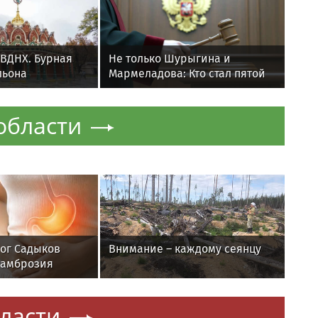
ВДНХ. Бурная
Не только Шурыгина и
льона
Мармеладова: Кто стал пятой
фигуранткой дела о съёмках
видео для взрослых?
области
ог Садыков
Внимание – каждому сеянцу
 амброзия
на ЖКТ
ласти