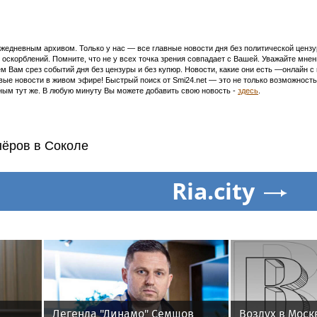
едневным архивом. Только у нас — все главные новости дня без политической цензур
оскорблений. Помните, что не у всех точка зрения совпадает с Вашей. Уважайте мнен
м Вам срез событий дня без цензуры и без купюр. Новости, какие они есть —онлайн 
ивые новости в живом эфире! Быстрый поиск от Smi24.net — это не только возможнос
ым тут же. В любую минуту Вы можете добавить свою новость -
здесь
.
нёров в Соколе
Ria.city
Легенда "Динамо" Семшов
Воздух в Моск