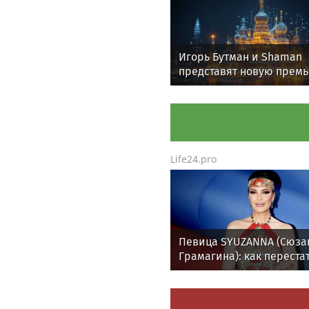
Игорь Бутман и Shaman
представят новую премь
октября
Life24.pro
Певица SYUZANNA (Сюза
Грамагина): как переста
волноваться и начать
говорить спокойно