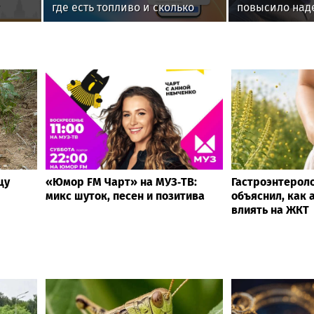
где есть топливо и сколько
повысило над
придется ждать на АЗС
производстве
инфраструкту
регионах
цу
«Юмор FM Чарт» на МУЗ‑ТВ:
Гастроэнтерол
микс шуток, песен и позитива
объяснил, как
влиять на ЖКТ