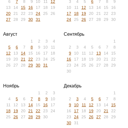
6
7
8
9
10
11
12
3
4
5
6
7
8
9
13
14
15
16
17
18
19
10
11
12
13
14
15
16
20
21
22
23
24
25
26
17
18
19
20
21
22
23
27
28
29
30
31
24
25
26
27
28
29
30
Август
Сентябрь
1
2
3
4
1
5
6
7
8
9
10
11
2
3
4
5
6
7
8
12
13
14
15
16
17
18
9
10
11
12
13
14
15
19
20
21
22
23
24
25
16
17
18
19
20
21
22
26
27
28
29
30
31
23
24
25
26
27
28
29
30
Ноябрь
Декабрь
1
2
3
1
4
5
6
7
8
9
10
2
3
4
5
6
7
8
11
12
13
14
15
16
17
9
10
11
12
13
14
15
18
19
20
21
22
23
24
16
17
18
19
20
21
22
25
26
27
28
29
30
23
24
25
26
27
28
29
30
31