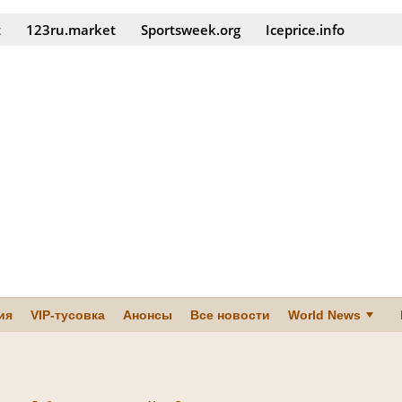
t
123ru.market
Sportsweek.org
Iceprice.info
ия
VIP-тусовка
Анонсы
Все новости
World News