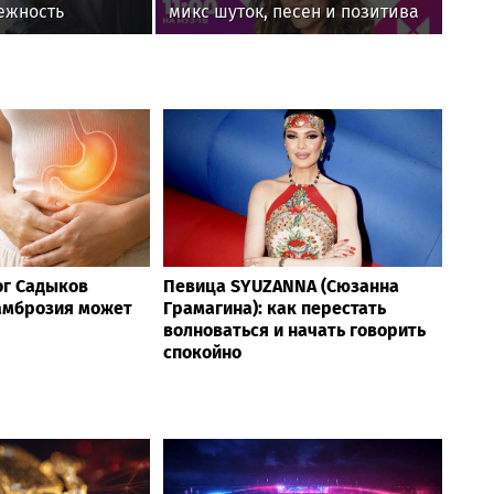
ежность
микс шуток, песен и позитива
нной
ры в четырех
ог Садыков
Певица SYUZANNA (Сюзанна
 амброзия может
Грамагина): как перестать
волноваться и начать говорить
спокойно