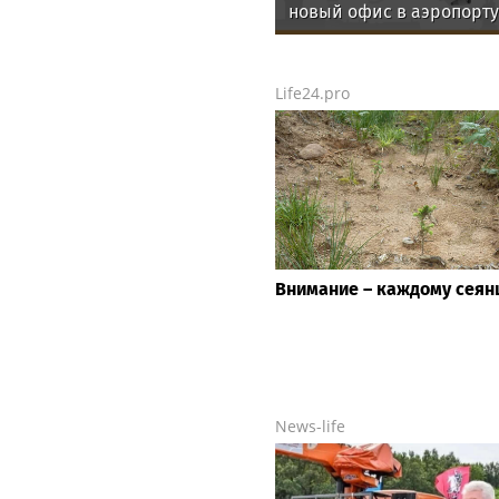
новый офис в аэропорту
Благовещенска
Life24.pro
Внимание – каждому сеян
News-life