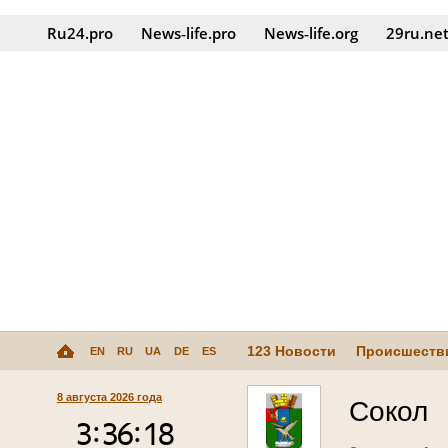
Ru24.pro
News‑life.pro
News‑life.org
29ru.ne
123 Новости
Происшеств
EN
RU
UA
DE
ES
8 августа 2026 года
Сокол