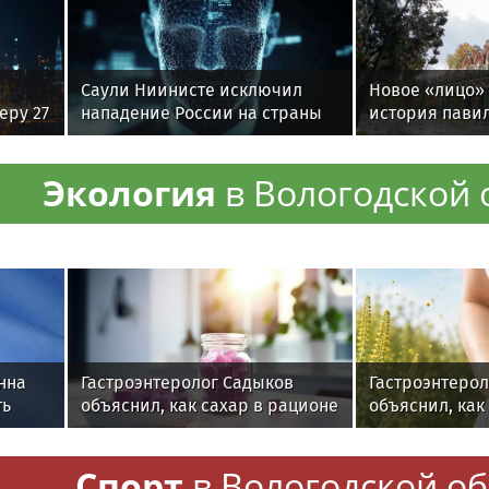
Саули Ниинисте исключил
Новое «лицо» 
еру 27
нападение России на страны
история пави
НАТО
«Главтабак»
Экология
в Вологодской 
нна
Гастроэнтеролог Садыков
Гастроэнтерол
ть
объяснил, как сахар в рационе
объяснил, как
ускоряет изнашивание тканей
может влиять 
Спорт
в Вологодской об