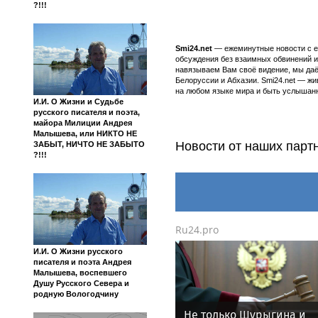
?!!!
Smi24.net
— ежеминутные новости с еж
обсуждения без взаимных обвинений и 
навязываем Вам своё видение, мы даё
Белоруссии и Абхазии. Smi24.net — ж
на любом языке мира и быть услышанн
И.И. О Жизни и Судьбе
русского писателя и поэта,
майора Милиции Андрея
Малышева, или НИКТО НЕ
Новости от наших парт
ЗАБЫТ, НИЧТО НЕ ЗАБЫТО
?!!!
Ru24.pro
И.И. О Жизни русского
писателя и поэта Андрея
Малышева, воспевшего
Душу Русского Севера и
родную Вологодчину
Не только Шурыгина и