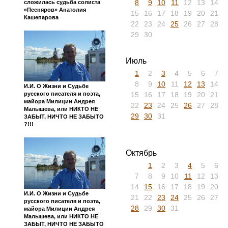
8
9
10
11
12
13
14
сложилась судьба солиста
«Песняров» Анатолия
15
16
17
18
19
20
21
Кашепарова
22
23
24
25
26
27
28
29
30
Июль
1
2
3
4
5
6
7
8
9
10
11
12
13
14
И.И. О Жизни и Судьбе
15
16
17
18
19
20
21
русского писателя и поэта,
майора Милиции Андрея
22
23
24
25
26
27
28
Малышева, или НИКТО НЕ
29
30
31
ЗАБЫТ, НИЧТО НЕ ЗАБЫТО
?!!!
Октябрь
1
2
3
4
5
6
7
8
9
10
11
12
13
14
15
16
17
18
19
20
И.И. О Жизни и Судьбе
21
22
23
24
25
26
27
русского писателя и поэта,
28
29
30
31
майора Милиции Андрея
Малышева, или НИКТО НЕ
ЗАБЫТ, НИЧТО НЕ ЗАБЫТО