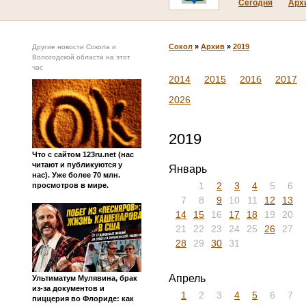
Сегодня
Арх
Сокол
»
Архив
»
2019
Другие новости Сокола и
Вологодской области на этот
час
2014
2015
2016
2017
2026
2019
Что с сайтом 123ru.net (нас
читают и публикуются у
Январь
нас). Уже более 70 млн.
1
2
3
4
5
6
просмотров в мире.
7
8
9
10
11
12
13
14
15
16
17
18
19
20
21
22
23
24
25
26
27
28
29
30
31
Апрель
Ультиматум Мулявина, брак
из-за документов и
1
2
3
4
5
6
7
пиццерия во Флориде: как