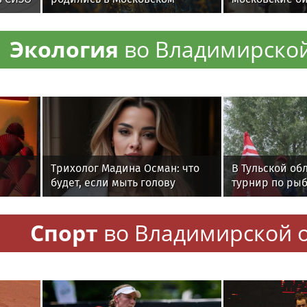
зоопарке в июле
хранят память
Отечественно
Экология
во Владимирской
Трихолог Мадина Осман: что
В Тульской об
будет, если мыть голову
турнир по ры
ежедневно
среди команд
железнодоро
Спорт
во Владимирской 