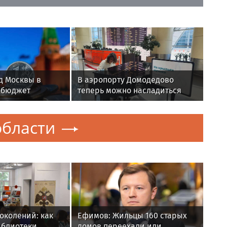
д Москвы в
В аэропорту Домодедово
 бюджет
теперь можно насладиться
азвитие всей
живой музыкой
бласти
околений: как
Ефимов: Жильцы 160 старых
иблиотеки
домов переехали или