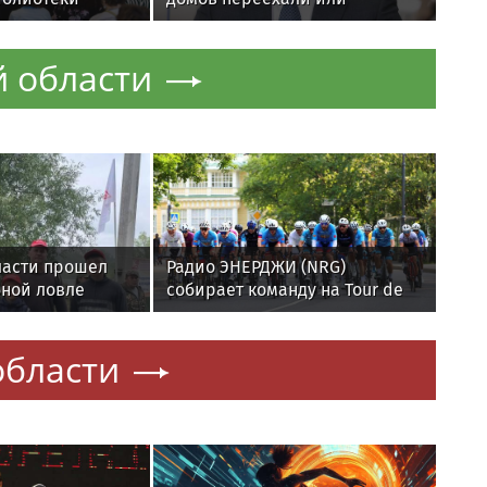
 о Великой
переселяются по реновации в
й войне
СВАО
 области
ласти прошел
Радио ЭНЕРДЖИ (NRG)
бной ловле
собирает команду на Tour de
Russie в Петербурге
жников
области