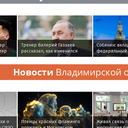
фер
Тренер Валерий Газзаев
Собянин: вкла
тер
рассказал, как изменился
федеральный
к»
футбол в России за 25 лет
работает на р
России
Новости
Владимирской о
хи о
Птенцы красных фламинго
Живая связь п
в СИЗО
родились в Московском
московские б