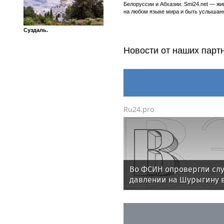
Белоруссии и Абхазии. Smi24.net — ж
на любом языке мира и быть услышанн
Суздаль.
Новости от наших парт
Ru24.pro
Во ФСИН опровергли слу
давлении на Шурыгину 