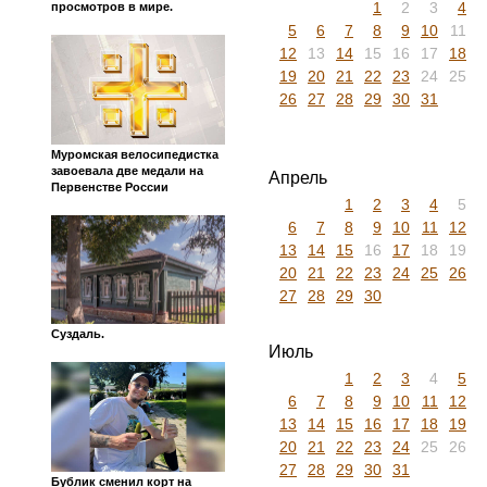
1
2
3
4
просмотров в мире.
5
6
7
8
9
10
11
12
13
14
15
16
17
18
19
20
21
22
23
24
25
26
27
28
29
30
31
Муромская велосипедистка
завоевала две медали на
Апрель
Первенстве России
1
2
3
4
5
6
7
8
9
10
11
12
13
14
15
16
17
18
19
20
21
22
23
24
25
26
27
28
29
30
Суздаль.
Июль
1
2
3
4
5
6
7
8
9
10
11
12
13
14
15
16
17
18
19
20
21
22
23
24
25
26
27
28
29
30
31
Бублик сменил корт на