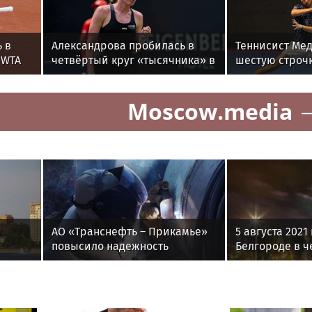
 в
Александрова пробилась в
Теннисист Мед
 WTA
четвёртый круг «тысячника» в
шестую строчк
Торонто
ATP
Moscow.media
АО «Транснефть – Прикамье»
5 августа 2021
повысило надежность
Белгороде в ч
производственной
инфраструктуры в четырех
регионах