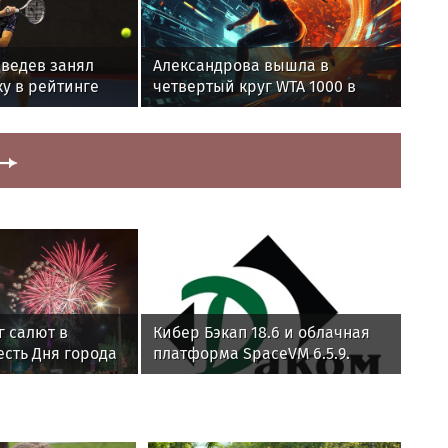
ведев занял
Александрова вышла в
у в рейтинге
четвертый круг WTA 1000 в
Торонто
 г салют в
Кибер Бэкап 18.6 и облачная
есть Дня города
платформа SpaceVM 6.5.9.
успешно прошли испытания
на совместимость