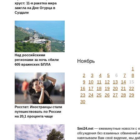
хруст: 11-я ракетка мира
зажгла на Дне Огурца в
Суздале
Над российскими
регионами за ночь сбили
Ноябрь
605 вражеских БПЛА
1
2
3
4
5
6
7
8
9
10
11
12
13
14
15
16
17
18
19
20
21
22
23
24
25
26
27
28
29
30
Росстат: Иностранцы стали
путешествовать по России
на 20,1 процента чаще
Smi24.net
— ежеминутные новости с еж
обсуждения без взаимных обвинений и 
навязываем Вам своё видение, мы даё