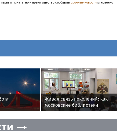
ть первым узнать, но и преимущество сообщить
срочные новости
мгновенно
бота
Живая связь поколений: как
московские библиотеки
хранят память о Великой
Отечественной войне
сти