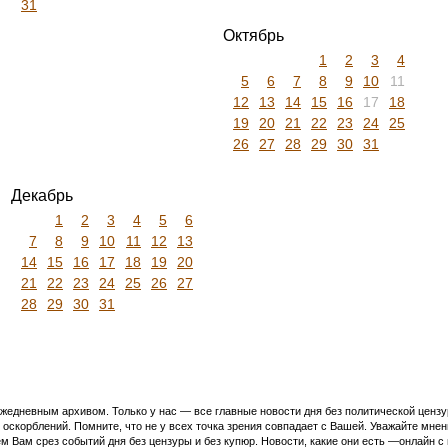
31
Октябрь
1
2
3
4
5
6
7
8
9
10
11
12
13
14
15
16
17
18
19
20
21
22
23
24
25
26
27
28
29
30
31
Декабрь
1
2
3
4
5
6
7
8
9
10
11
12
13
14
15
16
17
18
19
20
21
22
23
24
25
26
27
28
29
30
31
едневным архивом. Только у нас — все главные новости дня без политической цензур
оскорблений. Помните, что не у всех точка зрения совпадает с Вашей. Уважайте мнен
м Вам срез событий дня без цензуры и без купюр. Новости, какие они есть —онлайн 