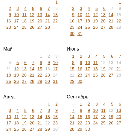
1
1
2
3
4
5
6
7
8
2
3
4
5
6
7
8
9
10
11
12
13
14
15
9
10
11
12
13
14
15
16
17
18
19
20
21
22
16
17
18
19
20
21
22
23
24
25
26
27
28
23
24
25
26
27
28
29
30
31
Май
Июнь
1
2
3
1
2
3
4
5
6
7
4
5
6
7
8
9
10
8
9
10
11
12
13
14
11
12
13
14
15
16
17
15
16
17
18
19
20
21
18
19
20
21
22
23
24
22
23
24
25
26
27
28
25
26
27
28
29
30
31
29
30
Август
Сентябрь
1
2
1
2
3
4
5
6
3
4
5
6
7
8
9
7
8
9
10
11
12
13
10
11
12
13
14
15
16
14
15
16
17
18
19
20
17
18
19
20
21
22
23
21
22
23
24
25
26
27
24
25
26
27
28
29
30
28
29
30