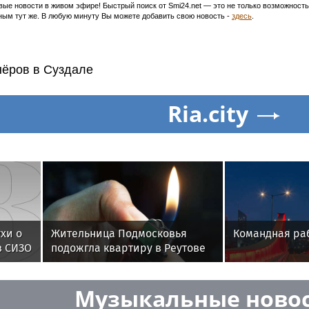
ивые новости в живом эфире! Быстрый поиск от Smi24.net — это не только возможнос
ым тут же. В любую минуту Вы можете добавить свою новость -
здесь
.
нёров в Суздале
Ria.city
хи о
Жительница Подмосковья
Командная ра
в СИЗО
подожгла квартиру в Реутове
по указанию мошенников
Музыкальные ново