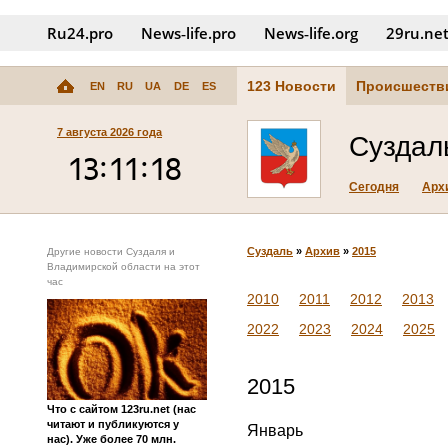
Ru24.pro
News‑life.pro
News‑life.org
29ru.ne
123 Новости
Происшеств
EN
RU
UA
DE
ES
7 августа 2026 года
Суздал
Сегодня
Арх
Суздаль
»
Архив
»
2015
Другие новости Суздаля и
Владимирской области на этот
час
2010
2011
2012
2013
2022
2023
2024
2025
2015
Что с сайтом 123ru.net (нас
читают и публикуются у
Январь
нас). Уже более 70 млн.