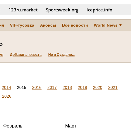
t
123ru.market
Sportsweek.org
Iceprice.info
ия
VIP-тусовка
Анонсы
Все новости
World News
ь
ив
Добавить новость
Не в Суздале...
2014
2015
2016
2017
2018
2019
2020
2021
2026
Февраль
Март