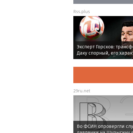
Rss.plus
Эксперт Горсков: транс
Даку спорный, его харак
может подвести «Спарта
29ru.net
Во ФСИН опровергли слу
давлении на Шурыгину 