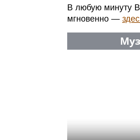
В любую минуту В
мгновенно —
здес
Муз