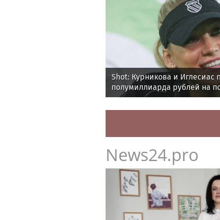
Shot: Курникова и Иглесиас 
полумиллиарда рублей на п
News24.pro