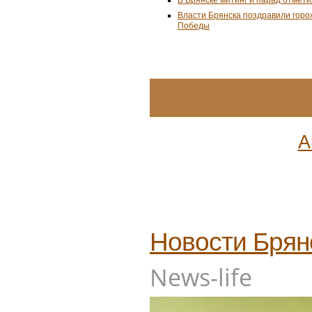
Власти Брянска поздравили горо
Победы
А
Новости
Брян
News-life