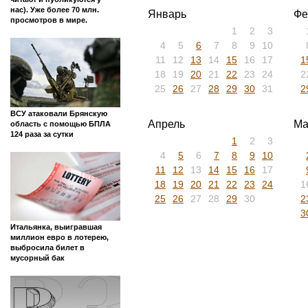
нас). Уже более 70 млн.
Январь
Фе
просмотров в мире.
1
2
3
4
5
6
7
8
9
10
11
12
13
14
15
16
17
1
18
19
20
21
22
23
24
2
25
26
27
28
29
30
31
2
ВСУ атаковали Брянскую
Апрель
Ма
область с помощью БПЛА
124 раза за сутки
1
2
3
4
5
6
7
8
9
10
11
12
13
14
15
16
17
18
19
20
21
22
23
24
1
25
26
27
28
29
30
2
3
Итальянка, выигравшая
миллион евро в лотерею,
выбросила билет в
мусорный бак