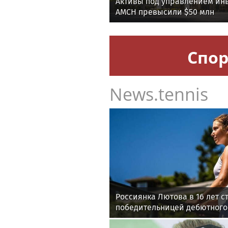
Активы под управлением ин
AMCH превысили $50 млн
Спор
News.tennis
Россиянка Лютова в 16 лет с
победительницей дебютного
WTA