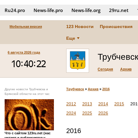
Ru24.pro
News‑life.pro
News‑life.org
29ru.net
123 Новости
Происшествия
Мобильная версия
Еще
6 августа 2026 года
Трубчевс
Сегодня
Архив
Трубчевск
»
Архив
»
2016
Другие новости Трубчевска и
Брянской области на этот час
2012
2013
2014
2015
201
2024
2025
2026
2016
Что с сайтом 123ru.net (нас
читают и публикуются у