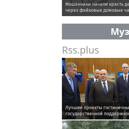
Мошенники начали красть д
через фейковые домовые ч
Муз
Rss.plus
Лучшие проекты гостиничны
государственной поддержко
Четырехзвездный гостиничн
«Cosmos Selection Внуково С