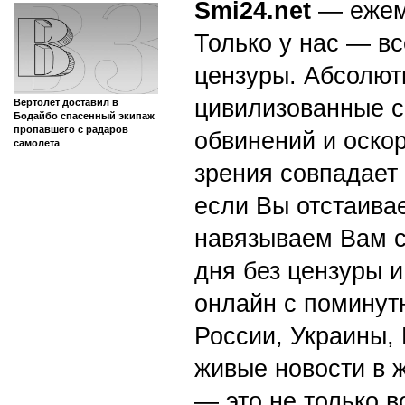
Smi24.net
— ежеми
Только у нас — вс
цензуры. Абсолютн
цивилизованные с
Вертолет доставил в
Бодайбо спасенный экипаж
пропавшего с радаров
обвинений и оскор
самолета
зрения совпадает
если Вы отстаивае
навязываем Вам с
дня без цензуры и
онлайн с поминут
России, Украины,
живые новости в 
— это не только в