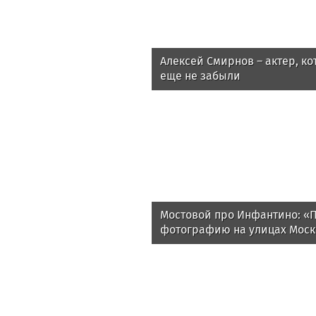
Алексей Смирнов – актер, ко
еще не забыли
Мостовой про Инфантино: «
фотографию на улицах Москв
человек скажут, что не знают,
Спросите у футбольных люде
Джанни? Я не помню»