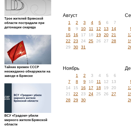
Август
Се
Трое жителей Брянской
1
2
3
4
5
6
7
области пострадали при
детонации снаряда
8
9
10
11
12
13
14
15
16
17
18
19
20
21
1
22
23
24
25
26
27
28
1
29
30
31
2
Тайник времен СССР
Ноябрь
Де
неожиданно обнаружили на
1
2
3
4
5
6
заводе в Брянске
7
8
9
10
11
12
13
14
15
16
17
18
19
20
1
21
22
23
24
25
26
27
1
28
29
30
2
ВСУ «Градом» убили
мирного жителя Брянской
области