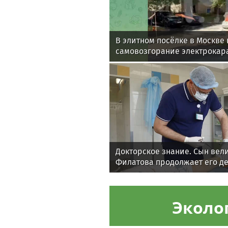
В элитном посёлке в Москве
самовозгорание электрокара
Докторское знание. Сын вел
Филатова продолжает его д
Эколо