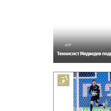
ATP
Теннисист Медведев подн