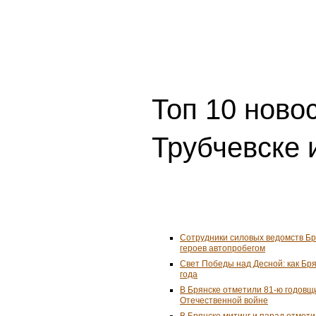
Топ 10 ново
Трубчевске 
Сотрудники силовых ведомств Б
героев автопробегом
Свет Победы над Десной: как Бря
года
В Брянске отметили 81-ю годовщ
Отечественной войне
В Брянске митинг и парад отмет