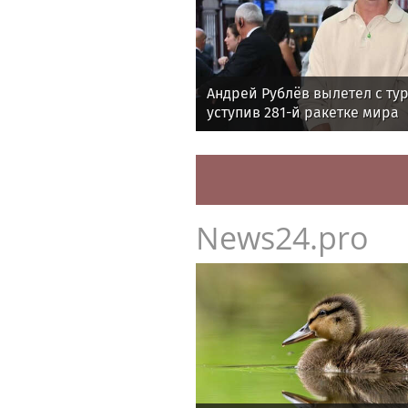
Андрей Рублёв вылетел с ту
уступив 281-й ракетке мира
News24.pro