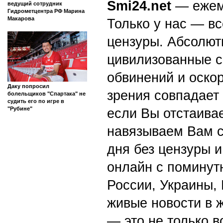
Smi24.net
— ежеми
ведущий сотрудник
Гидрометцентра РФ Марина
Макарова
Только у нас — вс
цензуры. Абсолютн
цивилизованные с
обвинений и оскор
Даку попросил
зрения совпадает
болельщиков "Спартака" не
судить его по игре в
"Рубине"
если Вы отстаивае
навязываем Вам с
дня без цензуры и
онлайн с поминут
России, Украины,
живые новости в 
— это не только в