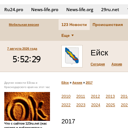
Ru24.pro
News‑life.pro
News‑life.org
29ru.net
123 Новости
Происшествия
Мобильная версия
Еще
7 августа 2026 года
Ейск
Сегодня
Архив
Ейск
»
Архив
»
2017
Другие новости Ейска и
Краснодарского края на этот час
2010
2011
2012
2013
201
2022
2023
2024
2025
202
2017
Что с сайтом 123ru.net (нас
читают и публикуются у