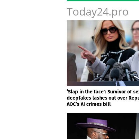
Today24.pro
‘Slap in the face’: Survivor of se
deepfakes lashes out over Repu
AOC’s AI crimes bill