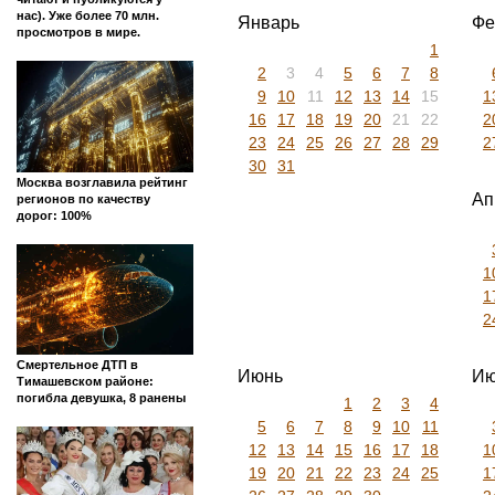
нас). Уже более 70 млн.
Январь
Фе
просмотров в мире.
1
2
3
4
5
6
7
8
9
10
11
12
13
14
15
1
16
17
18
19
20
21
22
2
23
24
25
26
27
28
29
2
30
31
Москва возглавила рейтинг
Ап
регионов по качеству
дорог: 100%
1
1
2
Смертельное ДТП в
Июнь
Ию
Тимашевском районе:
погибла девушка, 8 ранены
1
2
3
4
5
6
7
8
9
10
11
12
13
14
15
16
17
18
1
19
20
21
22
23
24
25
1