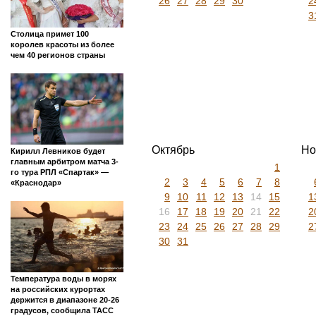
26
27
28
29
30
2
3
Столица примет 100
королев красоты из более
чем 40 регионов страны
Октябрь
Но
Кирилл Левников будет
главным арбитром матча 3-
1
го тура РПЛ «Спартак» —
2
3
4
5
6
7
8
«Краснодар»
9
10
11
12
13
14
15
1
16
17
18
19
20
21
22
2
23
24
25
26
27
28
29
2
30
31
Температура воды в морях
на российских курортах
держится в диапазоне 20-26
градусов, сообщила ТАСС