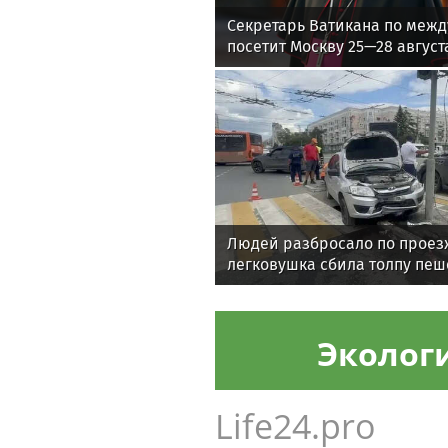
Секретарь Ватикана по меж
посетит Москву 25—28 август
Людей разбросало по проезж
легковушка сбила толпу пеш
Эколог
Life24.pro