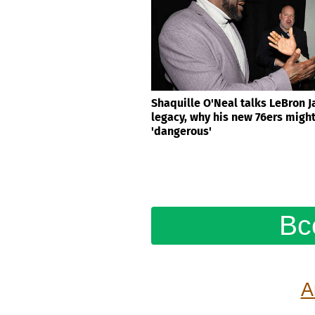
Shaquille O'Neal talks LeBron 
legacy, why his new 76ers migh
'dangerous'
Вс
А