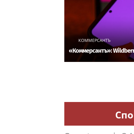
КОММЕРСАНТЪ
«Коммерсантъ»: Wildberr
Спо