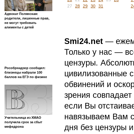
27
28
29
30
31
2
Адвокат Полянская:
родители, лишенные прав,
не могут требовать
алименты с детей
Smi24.net
— ежеми
Только у нас — вс
цензуры. Абсолютн
Рособрнадзор сообщил:
цивилизованные с
близнецы набрали 100
баллов на ЕГЭ по физике
обвинений и оскор
зрения совпадает
если Вы отстаивае
навязываем Вам с
Учительница из ХМАО
получила срок за сбыт
дня без цензуры и
мефедрона