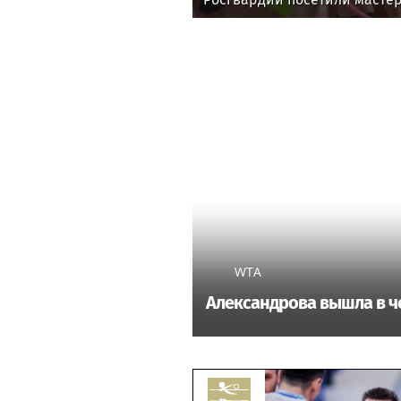
художественной гимнастике
WTA
Александрова вышла в ч