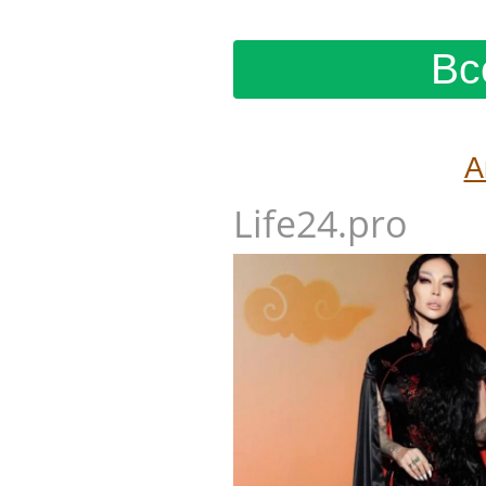
Вс
А
Life24.pro