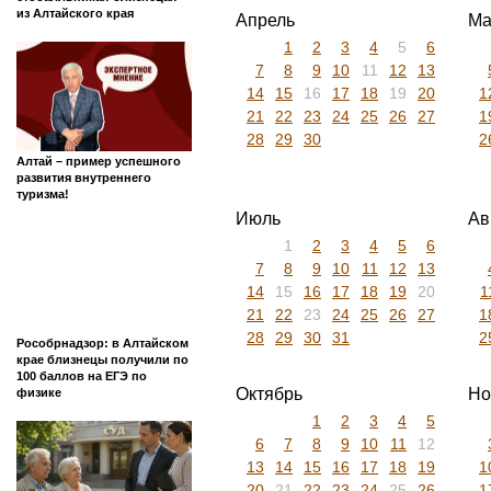
из Алтайского края
Апрель
Ма
1
2
3
4
5
6
7
8
9
10
11
12
13
14
15
16
17
18
19
20
1
21
22
23
24
25
26
27
1
28
29
30
2
Алтай – пример успешного
развития внутреннего
туризма!
Июль
Ав
1
2
3
4
5
6
7
8
9
10
11
12
13
14
15
16
17
18
19
20
1
21
22
23
24
25
26
27
1
28
29
30
31
2
Рособрнадзор: в Алтайском
крае близнецы получили по
100 баллов на ЕГЭ по
Октябрь
Но
физике
1
2
3
4
5
6
7
8
9
10
11
12
13
14
15
16
17
18
19
1
20
21
22
23
24
25
26
1