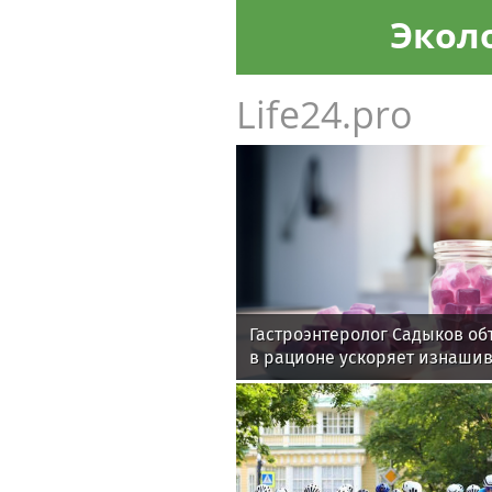
Экол
Life24.pro
Гастроэнтеролог Садыков об
в рационе ускоряет изнаши