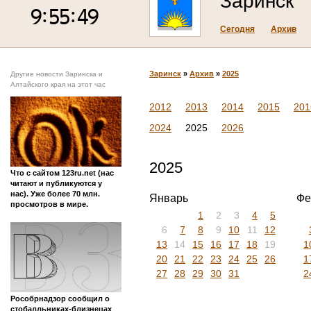
Заринск
Сегодня
Архив
Заринск
»
Архив
»
2025
Другие новости Заринска и
Алтайского края на этот час
2012
2013
2014
2015
201
2024
2025
2026
2025
Что с сайтом 123ru.net (нас
читают и публикуются у
нас). Уже более 70 млн.
Январь
Фе
просмотров в мире.
1
2
3
4
5
6
7
8
9
10
11
12
13
14
15
16
17
18
19
1
20
21
22
23
24
25
26
1
27
28
29
30
31
2
Рособрнадзор сообщил о
стобалльниках-близнецах