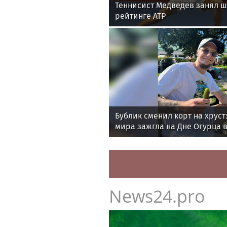
Теннисист Медведев занял ш
рейтинге ATP
Бублик сменил корт на хруст:
мира зажгла на Дне Огурца в
News24.pro