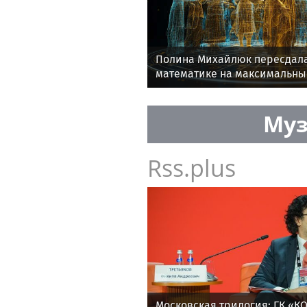
Полина Михайлюк пересдала
математике на максимальны
Муз
Rss.plus
Московская трилогия: ГК «К