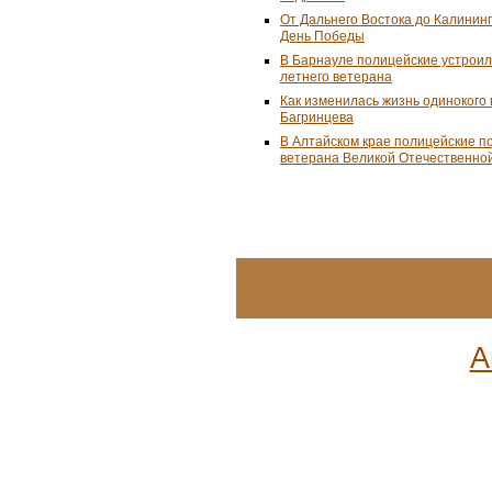
От Дальнего Востока до Калинин
День Победы
В Барнауле полицейские устроил
летнего ветерана
Как изменилась жизнь одинокого
Багринцева
В Алтайском крае полицейские п
ветерана Великой Отечественно
А