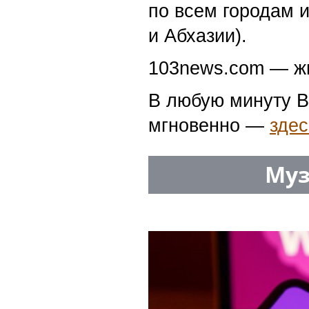
по всем городам 
и Абхазии).
103news.com — жи
В любую минуту В
мгновенно —
здес
Муз