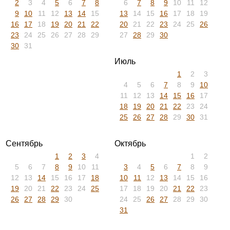
2
3
4
5
6
7
8
6
7
8
9
10
11
12
9
10
11
12
13
14
15
13
14
15
16
17
18
19
16
17
18
19
20
21
22
20
21
22
23
24
25
26
23
24
25
26
27
28
29
27
28
29
30
30
31
Июль
1
2
3
4
5
6
7
8
9
10
11
12
13
14
15
16
17
18
19
20
21
22
23
24
25
26
27
28
29
30
31
Сентябрь
Октябрь
1
2
3
4
1
2
5
6
7
8
9
10
11
3
4
5
6
7
8
9
12
13
14
15
16
17
18
10
11
12
13
14
15
16
19
20
21
22
23
24
25
17
18
19
20
21
22
23
26
27
28
29
30
24
25
26
27
28
29
30
31