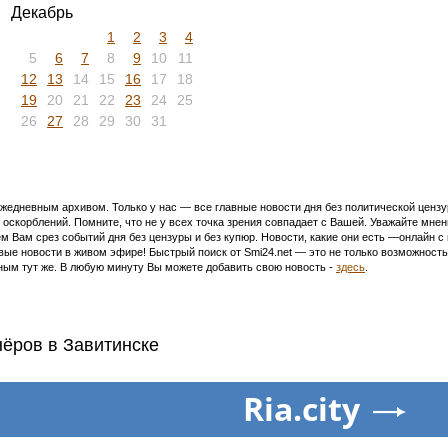
Декабрь
1
2
3
4
5
6
7
8
9
10
11
12
13
14
15
16
17
18
19
20
21
22
23
24
25
26
27
28
29
30
31
едневным архивом. Только у нас — все главные новости дня без политической цензур
оскорблений. Помните, что не у всех точка зрения совпадает с Вашей. Уважайте мнен
м Вам срез событий дня без цензуры и без купюр. Новости, какие они есть —онлайн 
ивые новости в живом эфире! Быстрый поиск от Smi24.net — это не только возможнос
ым тут же. В любую минуту Вы можете добавить свою новость -
здесь
.
нёров в Завитинске
Ria.city