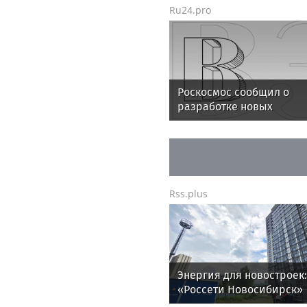
Ru24.pro
Роскосмос сообщил о
разработке новых
метеоспутников для
группировки «Электро-
Rss.plus
Энергия для новостроек:
«Россети Новосибирск»
обеспечили почти 12 МВ