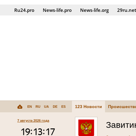
Ru24.pro
News‑life.pro
News‑life.org
29ru.ne
123 Новости
Происшеств
EN
RU
UA
DE
ES
7 августа 2026 года
Завити