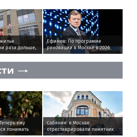
 жилье
Ефимов: По программе
ри раза дольше,
реновации в Москве в 2026
ческую
году планируется ввести
ь
около 2,5 миллиона
сти
квадратных метров жилья
Теперь ему
Собянин: в Москве
ся понимать
отреставрировали памятник
древнерусского зодчества