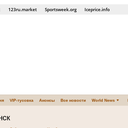
t
123ru.market
Sportsweek.org
Iceprice.info
ия
VIP-тусовка
Анонсы
Все новости
World News
нск