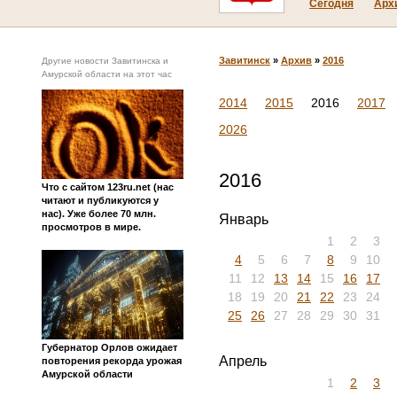
Сегодня
Арх
Завитинск
»
Архив
»
2016
Другие новости Завитинска и
Амурской области на этот час
2014
2015
2016
2017
2026
2016
Что с сайтом 123ru.net (нас
читают и публикуются у
нас). Уже более 70 млн.
Январь
просмотров в мире.
1
2
3
4
5
6
7
8
9
10
11
12
13
14
15
16
17
18
19
20
21
22
23
24
25
26
27
28
29
30
31
Губернатор Орлов ожидает
Апрель
повторения рекорда урожая
Амурской области
1
2
3