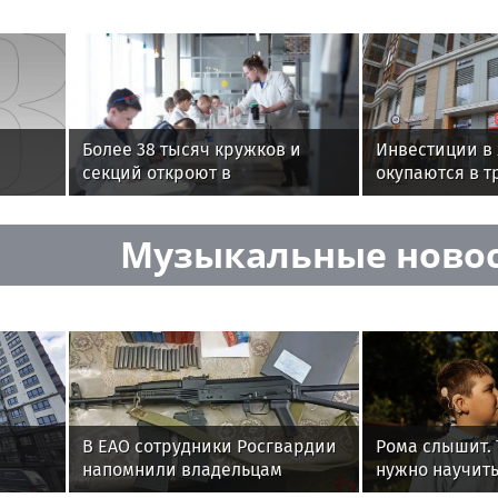
Более 38 тысяч кружков и
Инвестиции в
секций откроют в
окупаются в т
Подмосковье для школьников
чем в коммер
Л»
и студентов
недвижимост
Музыкальные ново
В ЕАО сотрудники Росгвардии
Рома слышит. 
напомнили владельцам
нужно научить
т
оружия о последствиях
речь