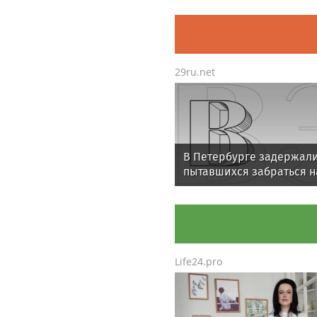
мощности для новых жи
кварталов
29ru.net
В Петербурге задержал
пытавшихся забраться н
Смольный собор подрос
Life24.pro