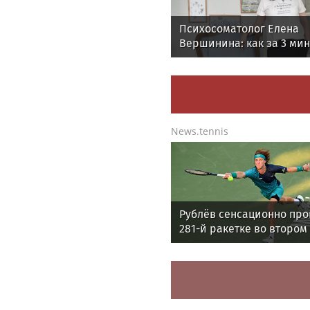
Психосоматолог Елена
Вершинина: как за 3 ми
вернуть себе равновеси
News.tennis
Рублёв сенсационно пр
281-й ракетке во втором
«Мастерса» в Монреале