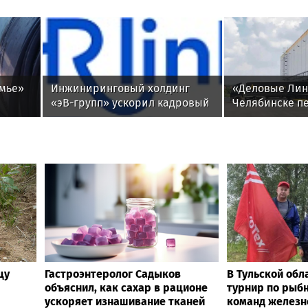
амье»
Инжиниринговый холдинг
«Деловые Лин
«эВ-групп» ускорил кадровый
Челябинске п
документооборот с помощью
новый адрес
рех
HRlink
цу
Гастроэнтеролог Садыков
В Тульской обл
объяснил, как сахар в рационе
турнир по рыбн
ускоряет изнашивание тканей
команд желез