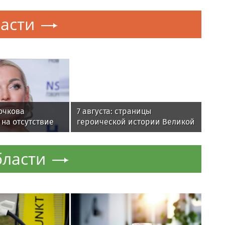
асти
очкова
7 августа: страницы
на отсутствие
героической истории Великой
за затопленную
Отечественной войны
бласти