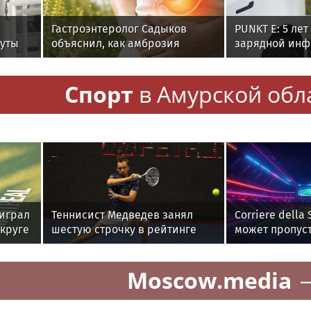
Гастроэнтеролог Садыков
PUNKT E: 5 ле
нуты
объяснил, как амброзия
зарядной инф
е
может влиять на ЖКТ
Спорт
в Амурской обл
оиграл
Теннисист Медведев занял
Corriere della
 круге
шестую строчку в рейтинге
может пропуст
ATP
Цинциннати
Moscow.media