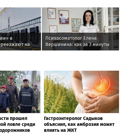
ии» в
Психосоматолог Елена
ереезжают на
Вершинина: как за 3 минуты
вернуть себе равновесие
асти прошел
Гастроэнтеролог Садыков
ой ловле среди
объяснил, как амброзия может
нодорожников
влиять на ЖКТ