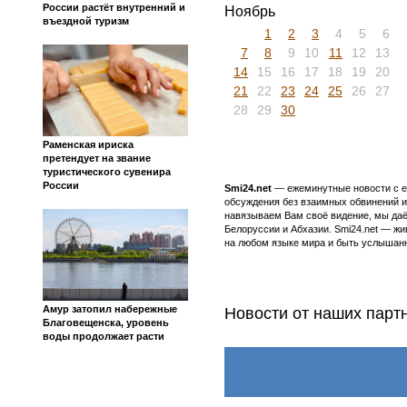
России растёт внутренний и
Ноябрь
въездной туризм
1
2
3
4
5
6
7
8
9
10
11
12
13
14
15
16
17
18
19
20
21
22
23
24
25
26
27
28
29
30
Раменская ириска
претендует на звание
туристического сувенира
России
Smi24.net
— ежеминутные новости с еж
обсуждения без взаимных обвинений и 
навязываем Вам своё видение, мы даё
Белоруссии и Абхазии. Smi24.net — ж
на любом языке мира и быть услышанн
Амур затопил набережные
Новости от наших парт
Благовещенска, уровень
воды продолжает расти