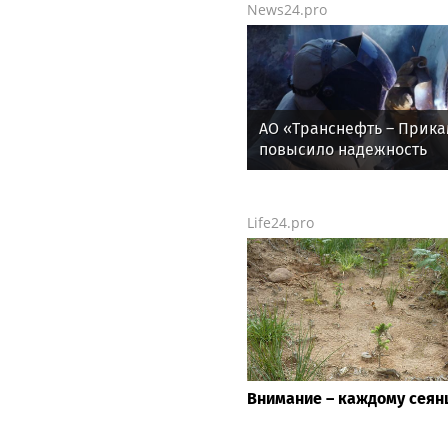
News24.pro
АО «Транснефть – Прик
повысило надежность
производственной
инфраструктуры в четы
регионах
Life24.pro
Внимание – каждому сеян