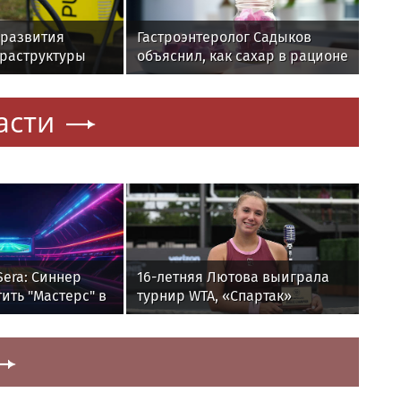
т развития
Гастроэнтеролог Садыков
раструктуры
объяснил, как сахар в рационе
ускоряет изнашивание тканей
асти
 Sera: Синнер
16-летняя Лютова выиграла
ить "Мастерс" в
турнир WTA, «Спартак»
победил «Ахмат» в РПЛ.
Главное к утру