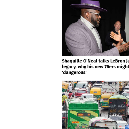
Shaquille O'Neal talks LeBron 
legacy, why his new 76ers migh
'dangerous'