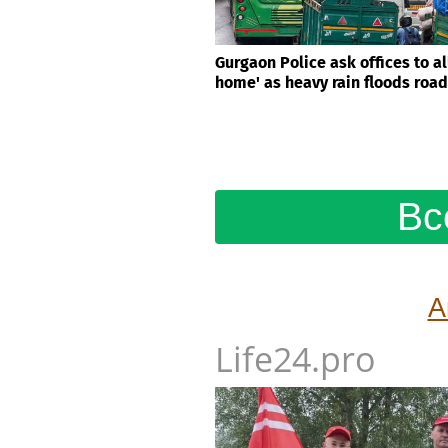
Gurgaon Police ask offices to a
home' as heavy rain floods roa
Вс
А
Life24.pro