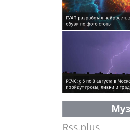
ГУАП разработал нейросеть 
обуви по фото стопы
РСЧС: с 6 по 8 августа в Мос
пройдут грозы, ливни и град
Муз
Rss.plus