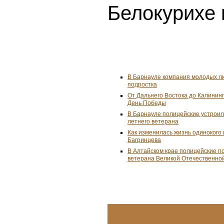
Белокурихе 
В Барнауле компания молодых л
подростка
От Дальнего Востока до Калинин
День Победы
В Барнауле полицейские устроил
летнего ветерана
Как изменилась жизнь одинокого
Багринцева
В Алтайском крае полицейские п
ветерана Великой Отечественно