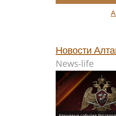
А
Новости
Алта
News-life
Ключевые события Росгвард