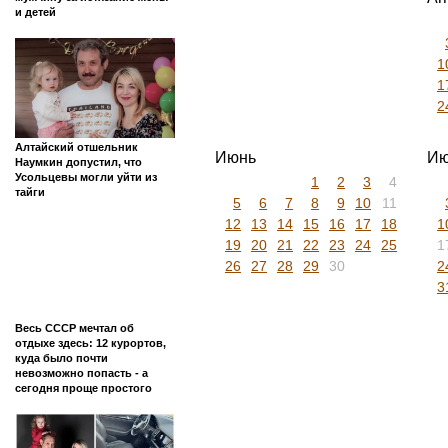
и детей
1
1
2
Алтайский отшельник
Июнь
Ию
Наумкин допустил, что
Усольцевы могли уйти из
1
2
3
4
тайги
5
6
7
8
9
10
11
12
13
14
15
16
17
18
1
19
20
21
22
23
24
25
1
26
27
28
29
30
2
3
Весь СССР мечтал об
отдыхе здесь: 12 курортов,
куда было почти
невозможно попасть - а
сегодня проще простого