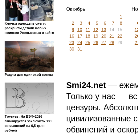
Октябрь
Но
1
2
3
4
5
6
7
8
Клочки одежды в снегу:
раскрыты детали новых
9
10
11
12
13
14
15
1
поисков Усольцевых в тайге
16
17
18
19
20
21
22
2
23
24
25
26
27
28
29
2
30
31
Радуга для одинокой сосны
Smi24.net
— ежеми
Только у нас — вс
цензуры. Абсолютн
цивилизованные с
Трутнев: На ВЭФ-2026
планируется заключить 380
соглашений на 6,5 трлн
обвинений и оскор
рублей