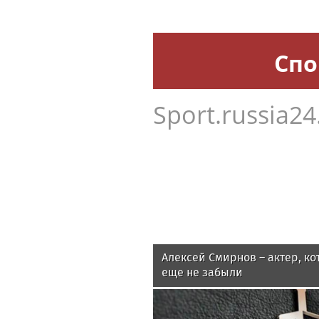
Спо
Sport.russia24
Алексей Смирнов – актер, ко
еще не забыли