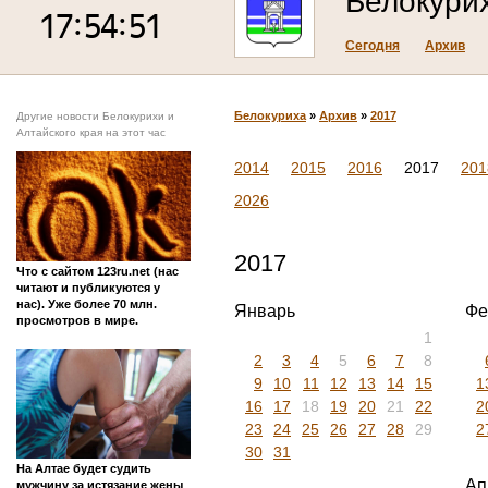
Белокури
Сегодня
Архив
Белокуриха
»
Архив
»
2017
Другие новости Белокурихи и
Алтайского края на этот час
2014
2015
2016
2017
201
2026
2017
Что с сайтом 123ru.net (нас
читают и публикуются у
нас). Уже более 70 млн.
Январь
Фе
просмотров в мире.
1
2
3
4
5
6
7
8
9
10
11
12
13
14
15
1
16
17
18
19
20
21
22
2
23
24
25
26
27
28
29
2
30
31
На Алтае будет судить
Ап
мужчину за истязание жены