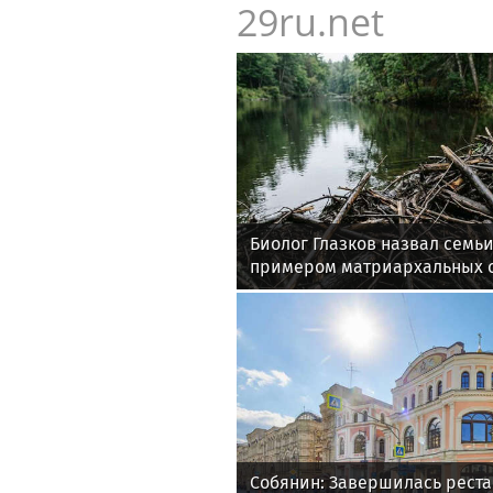
29ru.net
Биолог Глазков назвал семь
примером матриархальных 
Собянин: Завершилась рест