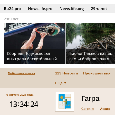
Ru24.pro
News‑life.pro
News‑life.org
29ru.net
29ru.net
Сборная Подмосковья
Биолог Глазков назвал
выиграла баскетбольный
семьи бобров ярким
турнир на всероссийской
примером матриархал
универсиаде
отношений
123 Новости
Происшествия
Мобильная версия
Еще
6 августа 2026 года
Гагра
Сегодня
Архив