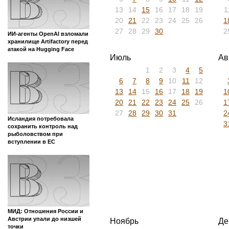
13
14
15
16
17
18
19
1
20
21
22
23
24
25
26
1
27
28
29
30
2
ИИ-агенты OpenAI взломали
хранилище Artifactory перед
атакой на Hugging Face
Июль
Ав
1
2
3
4
5
6
7
8
9
10
11
12
13
14
15
16
17
18
19
1
20
21
22
23
24
25
26
1
27
28
29
30
31
2
Исландия потребовала
3
сохранить контроль над
рыболовством при
вступлении в ЕС
МИД: Отношения России и
Австрии упали до низшей
Ноябрь
Де
точки