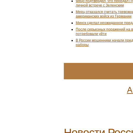
Фицо подтвердил, что передал П
личной встрече с Зеленским
Мерц отказался считать тревожн
американских войск из Германии
Минск сделал неожиданное пред
После серьезных поражений на 
потребовали уйти
В России мошенники начали пре
наборы
А
Новости Росс