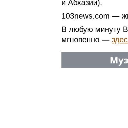
и Абхазии).
103news.com — жи
В любую минуту В
мгновенно —
здес
Муз