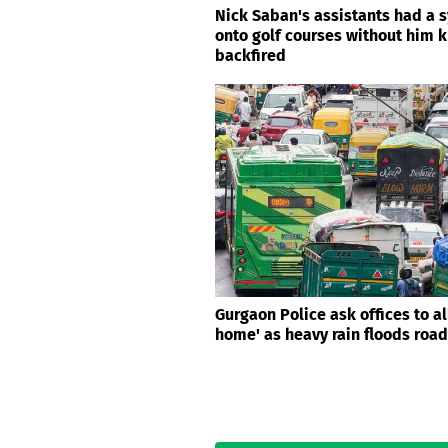
Nick Saban's assistants had a 
onto golf courses without him kn
backfired
Gurgaon Police ask offices to a
home' as heavy rain floods roa