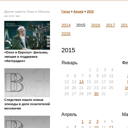
Гагра
»
Архив
»
2015
Другие новости Гагры и Абхазии
на этот час
2014
2015
2016
2017
201
2026
2015
«Окно в Европу»: фильмы,
эмоции и поддержка
«Авторадио»
Январь
Фе
1
2
3
4
5
6
7
8
9
10
11
12
13
14
15
16
17
18
19
20
21
22
23
24
25
1
26
27
28
29
30
31
2
Следствие нашло новые
эпизоды в деле похитителей
москвичек
Апрель
Ма
1
2
3
4
5
6
7
8
9
10
11
12