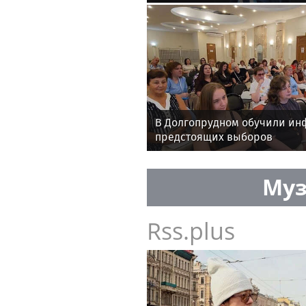
универсиаде
В Долгопрудном обучили ин
предстоящих выборов
Муз
Rss.plus