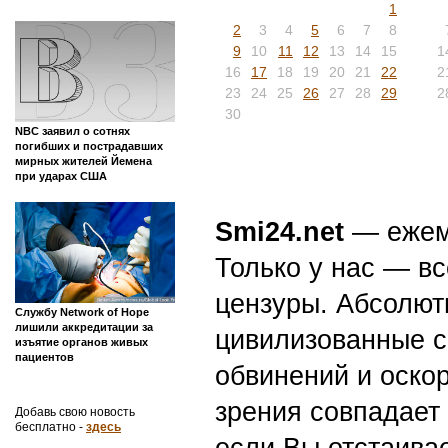
1
2
3
4
5
6
7
8
9
10
11
12
13
14
15
1
16
17
18
19
20
21
22
2
23
24
25
26
27
28
29
2
30
NBC заявил о сотнях
погибших и пострадавших
мирных жителей Йемена
при ударах США
Smi24.net
— ежеми
Только у нас — вс
цензуры. Абсолютн
Службу Network of Hope
лишили аккредитации за
цивилизованные с
изъятие органов живых
пациентов
обвинений и оскор
зрения совпадает
Добавь свою новость
бесплатно -
здесь
если Вы отстаивае