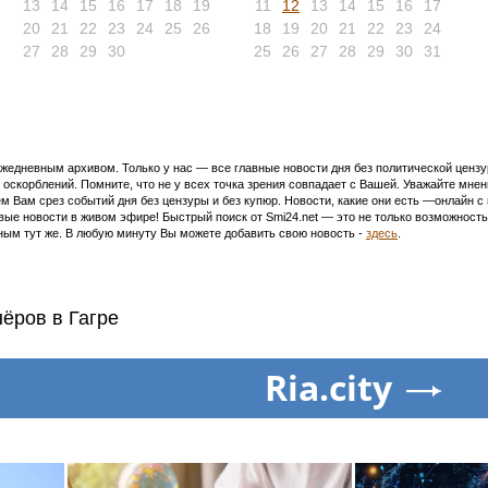
13
14
15
16
17
18
19
11
12
13
14
15
16
17
20
21
22
23
24
25
26
18
19
20
21
22
23
24
27
28
29
30
25
26
27
28
29
30
31
едневным архивом. Только у нас — все главные новости дня без политической цензур
оскорблений. Помните, что не у всех точка зрения совпадает с Вашей. Уважайте мнен
м Вам срез событий дня без цензуры и без купюр. Новости, какие они есть —онлайн 
ивые новости в живом эфире! Быстрый поиск от Smi24.net — это не только возможнос
ым тут же. В любую минуту Вы можете добавить свою новость -
здесь
.
ёров в Гагре
Ria.city