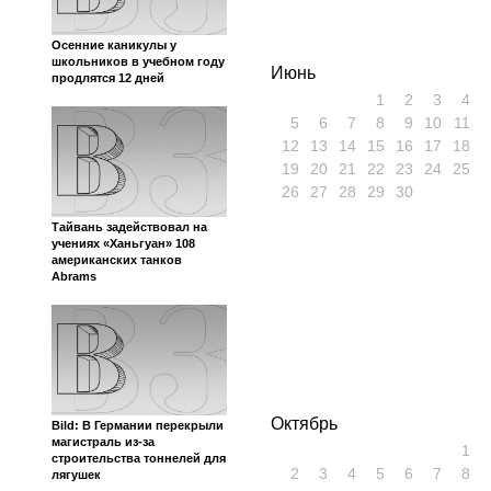
Осенние каникулы у
школьников в учебном году
Июнь
продлятся 12 дней
1
2
3
4
5
6
7
8
9
10
11
12
13
14
15
16
17
18
19
20
21
22
23
24
25
26
27
28
29
30
Тайвань задействовал на
учениях «Ханьгуан» 108
американских танков
Abrams
Октябрь
Bild: В Германии перекрыли
магистраль из-за
1
строительства тоннелей для
2
3
4
5
6
7
8
лягушек