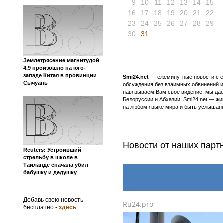
9
10
11
12
13
14
15
16
17
18
19
20
21
22
23
24
25
26
27
28
29
30
31
Землетрясение магнитудой
4,9 произошло на юго-
западе Китая в провинции
Smi24.net
— ежеминутные новости с еж
Сычуань
обсуждения без взаимных обвинений и 
навязываем Вам своё видение, мы даё
Белоруссии и Абхазии. Smi24.net — ж
на любом языке мира и быть услышанн
Новости от наших партн
Reuters: Устроивший
стрельбу в школе в
Таиланде сначала убил
бабушку и дедушку
Добавь свою новость
Ru24.pro
бесплатно -
здесь