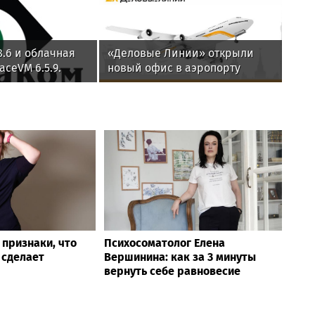
8.6 и облачная
«Деловые Линии» открыли
ceVM 6.5.9.
новый офис в аэропорту
ли испытания
Благовещенска
сть
 признаки, что
Психосоматолог Елена
 сделает
Вершинина: как за 3 минуты
вернуть себе равновесие