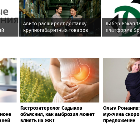
Авито расширяет доставку
Кибер Бэкап 1
ый
крупногабаритных товаров
платформа Spa
вместе с «Байкал Сервис»
успешно прош
на совместимо
Гастроэнтеролог Садыков
Ольга Романив:
ционе
объяснил, как амброзия может
мужчина скоро
аней
влиять на ЖКТ
предложение