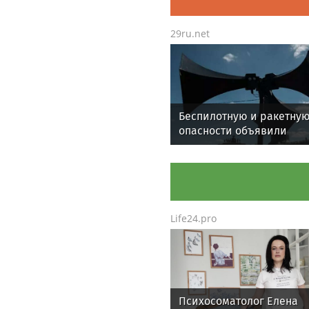
29ru.net
Беспилотную и ракетну
опасности объявили
в Подмосковье
Life24.pro
Психосоматолог Елена