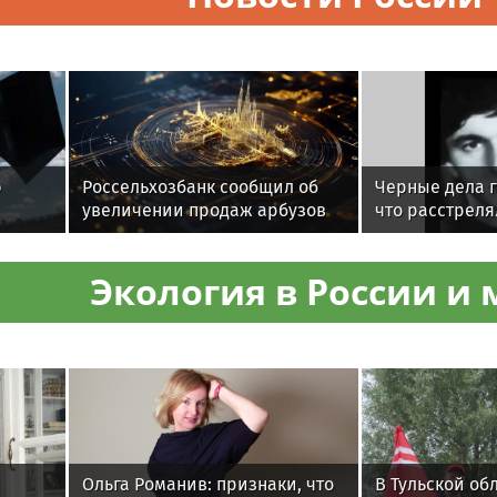
бизнесу»
ю
Россельхозбанк сообщил об
Черные дела г
увеличении продаж арбузов
что расстреля
среди русских
Тамаза Намга
Экология в России и 
Ольга Романив: признаки, что
В Тульской об