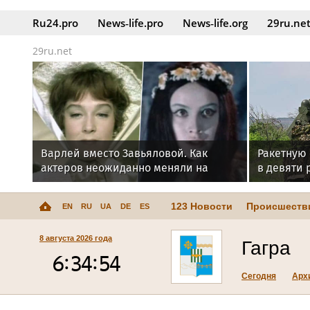
Ru24.pro
News‑life.pro
News‑life.org
29ru.ne
29ru.net
Варлей вместо Завьяловой. Как
Ракетную
актеров неожиданно меняли на
в девяти 
съемках
123 Новости
Происшеств
EN
RU
UA
DE
ES
8 августа 2026 года
Гагра
Сегодня
Арх