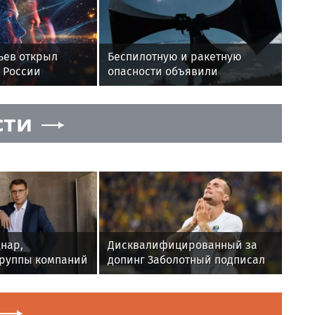
ьев открыл
Беспилотную и ракетную
 России
опасности объявили
доподготовки
в Подмосковье
сти
нар,
Дисквалифицированный за
группы компаний
допинг Заболотный подписал
то сложное
контракт с клубом Басты
ыт и
могут помочь