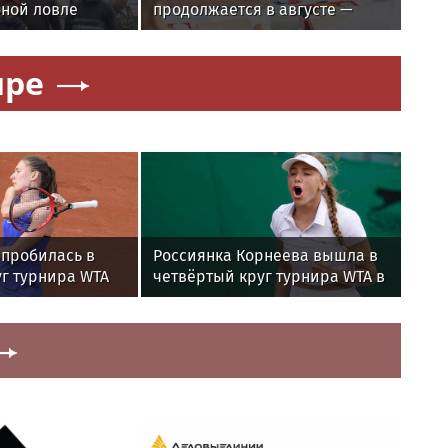
бной ловле
продолжается в августе —
заключительный месяц
жников
программы
ире
 пробилась в
Россиянка Корнеева вышла в
г турнира WTA
четвёртый круг турнира WTA в
о
Торонто