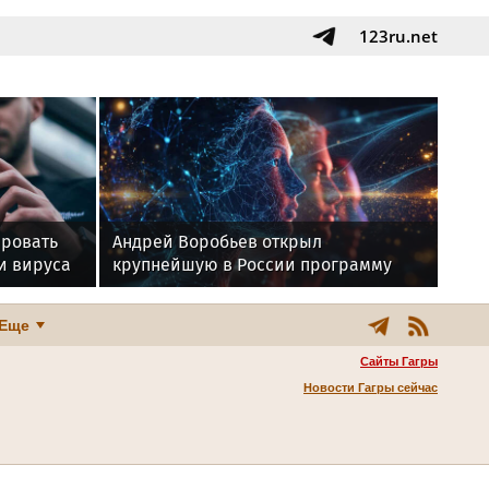
123ru.net
ировать
Андрей Воробьев открыл
и вируса
крупнейшую в России программу
водоподготовки
Еще
Сайты Гагры
Новости Гагры сейчас