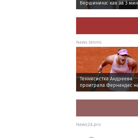
Вершинина: как за 3 ми
вернуть себе равновеси
News.tennis
Теннисистка Андреева
проиграла Фернандес н
турнире WTA-1000 в Торо
News24.pro