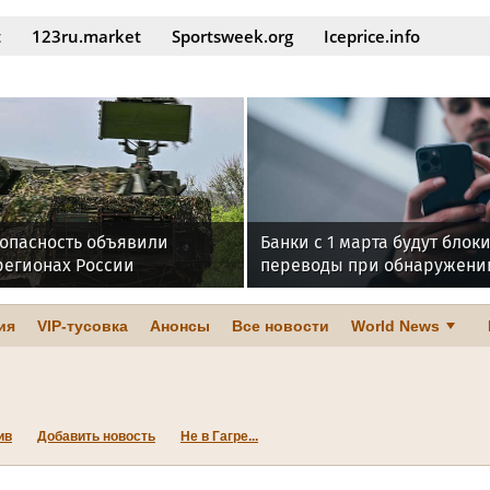
t
123ru.market
Sportsweek.org
Iceprice.info
 опасность объявили
Банки с 1 марта будут блок
регионах России
переводы при обнаружени
на устройстве
ия
VIP-тусовка
Анонсы
Все новости
World News
ив
Добавить новость
Не в Гагре...