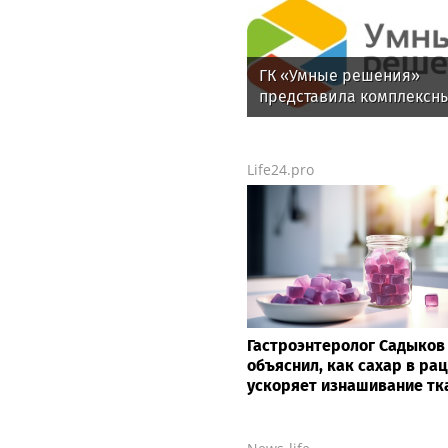
ГК «Умные решения»
представила комплексн
подход построения
киберустойчивости
предприятий АПК
Life24.pro
Гастроэнтеролог Садыков
объяснил, как сахар в ра
ускоряет изнашивание тк