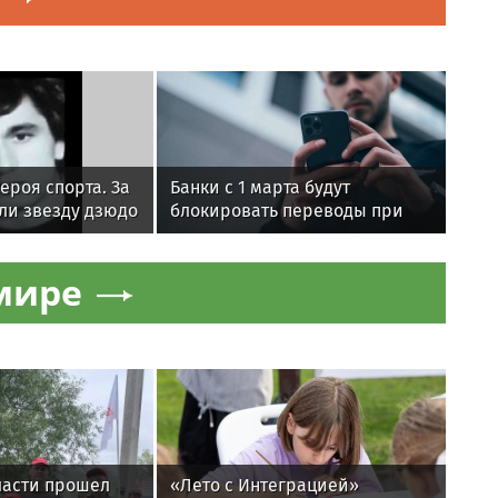
ероя спорта. За
Банки с 1 марта будут
ли звезду дзюдо
блокировать переводы при
лаури
обнаружении вируса на
устройстве
мире
ласти прошел
«Лето с Интеграцией»