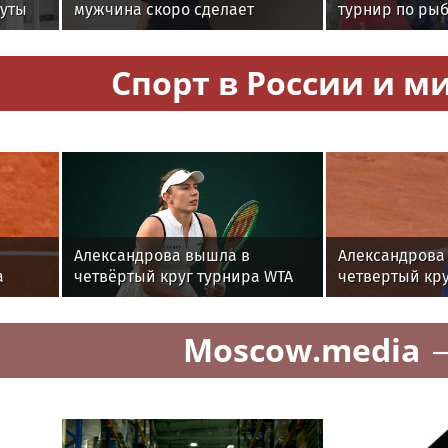
нуты
мужчина скоро сделает
турнир по ры
е
предложение
среди команд
железнодоро
Спорт в России и м
Александрова вышла в
Александрова
а
четвёртый круг турнира WTA
четвертый кру
нто
1000 в Торонто
1000 в Торонт
Moscow.media