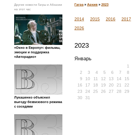
Гагра
»
Архив
»
2023
Другие новости Гагры и Абхазии
на этот час
2014
2015
2016
2017
2026
2023
«Окно в Европу»: фильмы,
эмоции и поддержка
«Авторадио»
Январь
1
2
3
4
5
6
7
8
9
10
11
12
13
14
15
16
17
18
19
20
21
22
23
24
25
26
27
28
29
30
31
Лукашенко объяснил
выгоду безвизового режима
с соседями