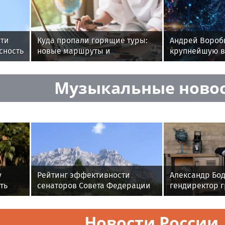
сти
Куда пропали горящие туры:
Андрей Вороб
сность
новые маршруты и
крупнейшую в
«негостеприимные» цены
программу во
Музыкальные ново
у
Рейтинг эффективности
Александр Бод
ть
сенаторов Совета Федерации
гендиректор 
РФ. Итоги весенней
«Рюрик»: «В э
сессии-2026
время наш оп
Новости России
компетенции 