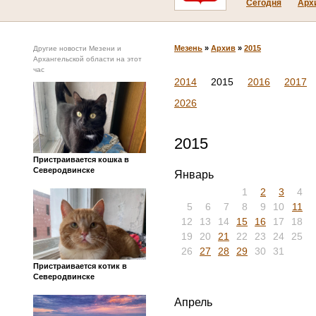
Сегодня
Арх
Мезень
»
Архив
»
2015
Другие новости Мезени и
Архангельской области на этот
час
2014
2015
2016
2017
2026
2015
Пристраивается кошка в
Северодвинске
Январь
1
2
3
4
5
6
7
8
9
10
11
12
13
14
15
16
17
18
19
20
21
22
23
24
25
26
27
28
29
30
31
Пристраивается котик в
Северодвинске
Апрель