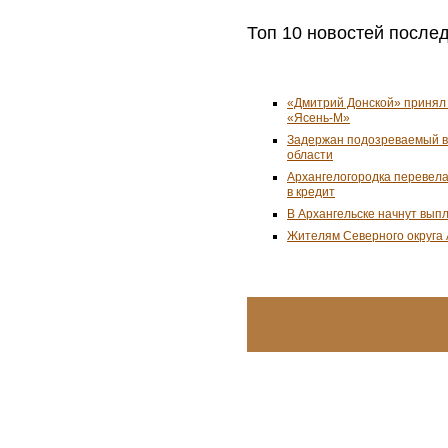
Топ 10 новостей послед
«Дмитрий Донской» принял 
«Ясень-М»
Задержан подозреваемый в 
области
Архангелогородка перевела
в кредит
В Архангельске начнут вып
Жителям Северного округа 