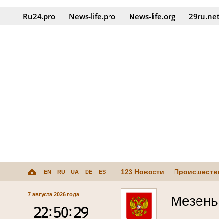
Ru24.pro
News‑life.pro
News‑life.org
29ru.ne
123 Новости
Происшеств
EN
RU
UA
DE
ES
7 августа 2026 года
Мезень