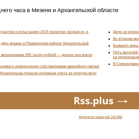
него часа в Мезени и Архангельской области
участие в испытаниях АПЛ проектов «Борей-А» и
Дело об игорн
Во вторник мн
двух кражах в Приморском районе Архангельской
Бывшего мэра 
Пять жителей 
 мошенникам 285 тысяч рублей — деньги она взяла
за организаци
В Северодвинс
лачивать компенсации собственникам аварийного жилья
Архангельска пришли огромные счета за горячую воду
Rss.plus
Агрегатор новостей 24СМИ