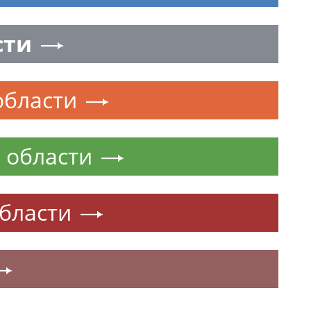
сти
области
 области
области