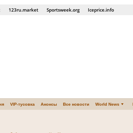
t
123ru.market
Sportsweek.org
Iceprice.info
ия
VIP-тусовка
Анонсы
Все новости
World News