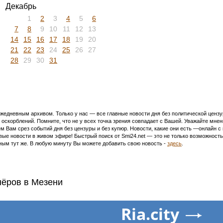
Декабрь
1
2
3
4
5
6
7
8
9
10
11
12
13
14
15
16
17
18
19
20
21
22
23
24
25
26
27
28
29
30
31
едневным архивом. Только у нас — все главные новости дня без политической цензур
оскорблений. Помните, что не у всех точка зрения совпадает с Вашей. Уважайте мнен
м Вам срез событий дня без цензуры и без купюр. Новости, какие они есть —онлайн 
ивые новости в живом эфире! Быстрый поиск от Smi24.net — это не только возможнос
ым тут же. В любую минуту Вы можете добавить свою новость -
здесь
.
нёров в Мезени
Ria.city