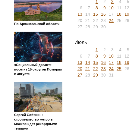
1
2
3
4
5
6
7
8
9
10
11
12
13
14
15
16
17
18
19
20
21
22
23
24
25
26
По Архангельской области
27
28
29
30
Июль
1
2
3
4
5
6
7
8
9
10
11
12
13
14
15
16
17
18
19
«Социальный десант»
20
21
22
23
24
25
26
посетит 15 округов Поморья
в августе
27
28
29
30
31
Сергей Собянин:
строительство метро в
Москве идет рекордными
темпами