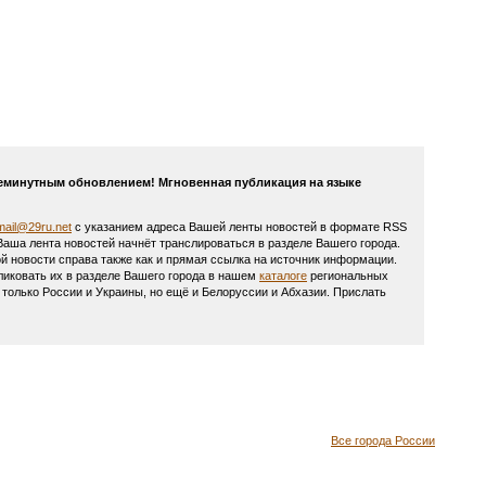
ежеминутным обновлением! Мгновенная публикация на языке
mail@29ru.net
с указанием адреса Вашей ленты новостей в формате RSS
 Ваша лента новостей начнёт транслироваться в разделе Вашего города.
й новости справа также как и прямая ссылка на источник информации.
ликовать их в разделе Вашего города в нашем
каталоге
региональных
олько России и Украины, но ещё и Белоруссии и Абхазии. Прислать
Все города России