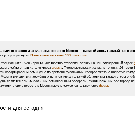
..., самые свежие и актуальные новости Мезени — каждый день, каждый час с 
з купюр в разделе
Пользователи сайта 103news.com.
и трансляции? Очень просто. Достаточно отправить заявку на наш электронный адрес
Вашего сайта в наш каталог через
форму
. После модерации заявки в течении 24 часов
тей отсортированы поминутно по времени публикации, которое указано напротив каждо
 Мезени или других населённых пунктов Архангельской области мы также готовы опуб
день является самым большим региональным ресурсом, охватывающим все города не т
азместить свою новость в Мезени можно самостоятельно через
форму
.
ости дня сегодня