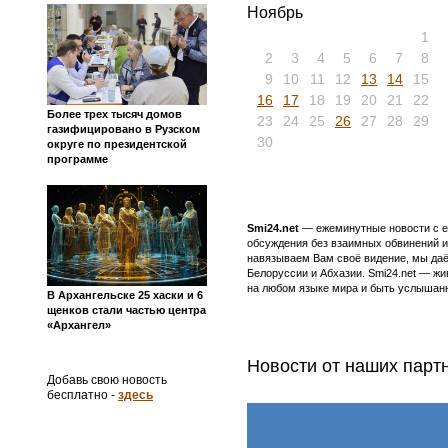
Ноябрь
1
2
3
4
5
6
7
8
9
10
11
12
13
14
15
16
17
18
19
20
21
22
Более трех тысяч домов
23
24
25
26
27
28
29
газифицировано в Рузском
30
округе по президентской
программе
Smi24.net
— ежеминутные новости с еж
обсуждения без взаимных обвинений и 
навязываем Вам своё видение, мы даё
Белоруссии и Абхазии. Smi24.net — ж
на любом языке мира и быть услышанн
В Архангельске 25 хаски и 6
щенков стали частью центра
«Архангел»
Новости от наших парт
Добавь свою новость
бесплатно -
здесь