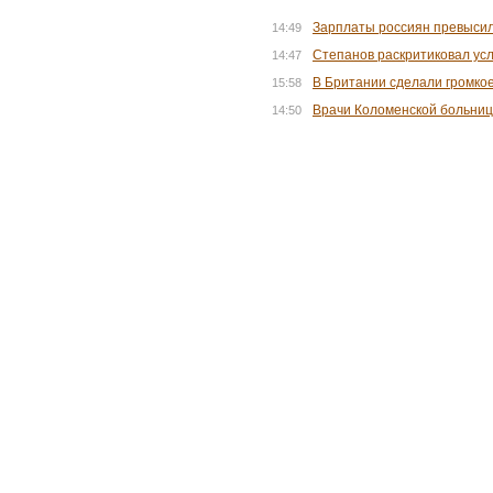
Зарплаты россиян превысил
14:49
Степанов раскритиковал ус
14:47
В Британии сделали громкое
15:58
Врачи Коломенской больниц
14:50