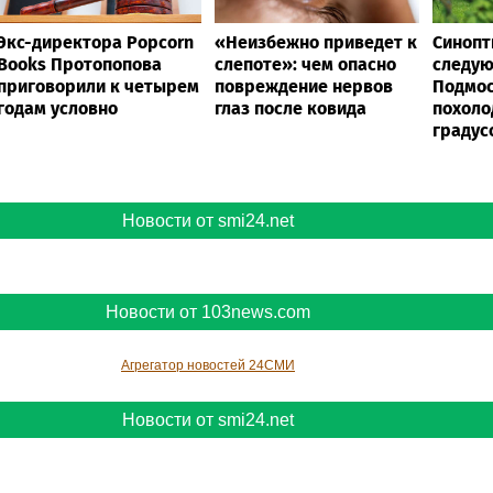
Экс-директора Popcorn
«Неизбежно приведет к
Синопт
Books Протопопова
слепоте»: чем опасно
следую
приговорили к четырем
повреждение нервов
Подмо
годам условно
глаз после ковида
похоло
градус
Новости от smi24.net
Новости от 103news.com
Агрегатор новостей 24СМИ
Новости от smi24.net