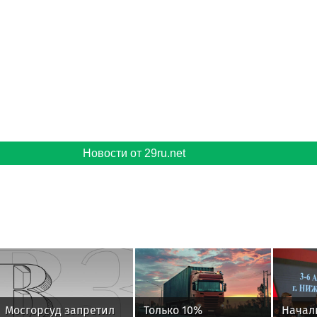
Новости от 29ru.net
Мосгорсуд запретил
Только 10%
Начал