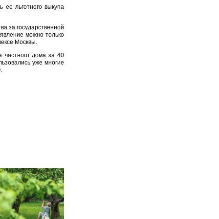
 ее льготного выкупа
ва за государственной
аявление можно только
лексе Москвы.
 частного дома за 40
льзовались уже многие
.