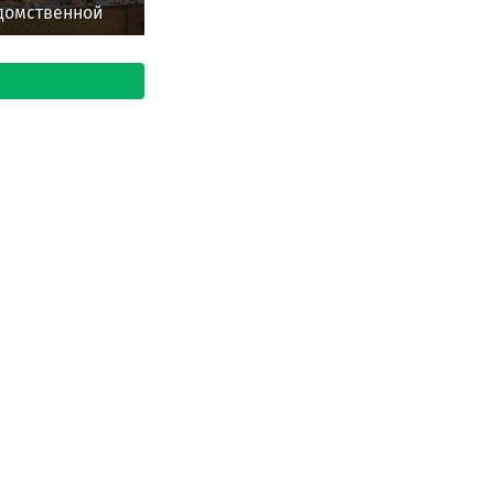
домственной
ы Управления
ардии по
блике Марий Эл
л участие во
ссийском
аре в Нижнем
роде