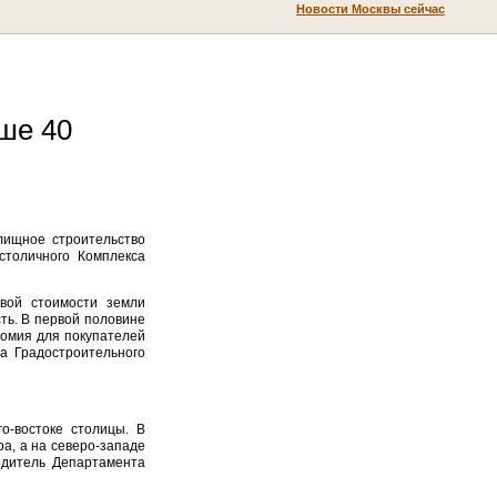
Новости Москвы сейчас
ше 40
лищное строительство
столичного Комплекса
вой стоимости земли
ть. В первой половине
номия для покупателей
а Градостроительного
о-востоке столицы. В
а, а на северо-западе
одитель Департамента