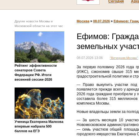
Сегодня
Арх
Москва
»
08.07.2026
»
Ефимов: Гражд
Другие новости Москвы и
Московской области на этот час
Ефимов: Граждан
земельных учас
08.07.2026 13:06
"Вечерняя Москва"
Рейтинг эффективности
За первую половину 2026 года г
сенаторов Совета
(ИЖС), сэкономив свыше 315 ми
Федерации РФ. Итоги
градостроительной политики и ст
весенней сессии-2026
— Право выкупить участки под 
появляется прежде всего у аренд
2026 года граждане приобрели у 
составила более 315 миллионов 
комплекса Москвы.
Новые владельцы земли за полгода
— За шесть месяцев 10 участко
Ученица Екатерина Малкова
Новомосковском административном 
впервые набрала 500
— семь участков общей площадь
баллов на ЕГЭ
городского имущества Екатерина 