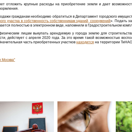
ет отложить крупные расходы на приобретение земли и дает возможность
оформления.
родажи гражданам необходимо обратиться в Департамент городского имущест
го участка в собственность собственникам зданий, сооружений
». Подать з
ывается полностью в электронном виде, напомнили в Градостроительном комп
изическим лицам выкупать арендуемую у города землю для строительства
сти, действует с апреля 2020 года. За это время такой возможностью воспо
 Значительная часть приобретенных участков
находится
на территории ТиНАО
я Москва"