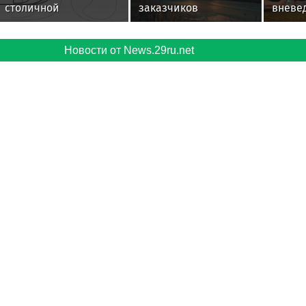
столичной
заказчиков
вневе
пенсионерке держать
проверяют реальную
охран
в квартире каймана и
готовность
Росгв
лису
Новости от News.29ru.net
перевозчиков к
Респу
переходу на ЭДО –
приня
«Деловые Линии» и
Всеро
«Ренессанс
семин
страхование»
Новго