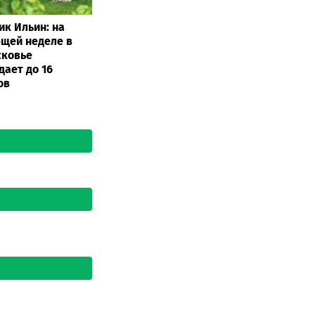
ик Ильин: на
щей неделе в
сковье
дает до 16
ов