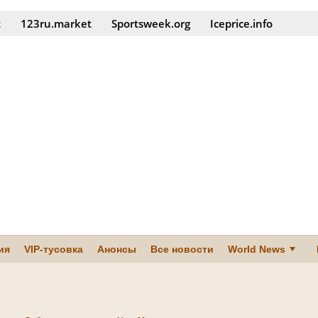
t
123ru.market
Sportsweek.org
Iceprice.info
ия
VIP-тусовка
Анонсы
Все новости
World News