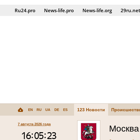
Ru24.pro
News‑life.pro
News‑life.org
29ru.ne
123 Новости
Происшеств
EN
RU
UA
DE
ES
7 августа 2026 года
Москва