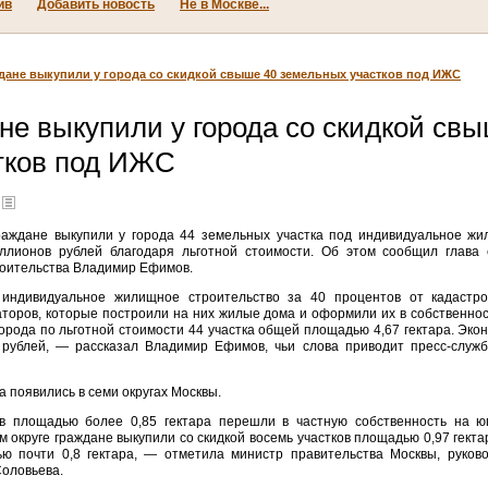
ив
Добавить новость
Не в Москве...
ане выкупили у города со скидкой свыше 40 земельных участков под ИЖС
е выкупили у города со скидкой свы
тков под ИЖС
раждане выкупили у города 44 земельных участка под индивидуальное жи
ллионов рублей благодаря льготной стоимости. Об этом сообщил глава 
роительства Владимир Ефимов.
индивидуальное жилищное строительство за 40 процентов от кадастро
аторов, которые построили на них жилые дома и оформили их в собственнос
города по льготной стоимости 44 участка общей площадью 4,67 гектара. Эко
рублей, — рассказал Владимир Ефимов, чьи слова приводит пресс-служб
 появились в семи округах Москвы.
в площадью более 0,85 гектара перешли в частную собственность на юг
округе граждане выкупили со скидкой восемь участков площадью 0,97 гектар
ю почти 0,8 гектара, — отметила министр правительства Москвы, руков
Соловьева.