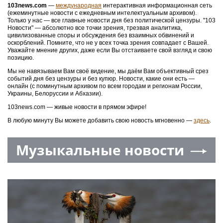
103news.com
—
международная
интерактивная информационная сеть
(ежеминутные новости с ежедневным интелектуальным архивом).
Только у нас — все главные новости дня без политической цензуры. "103
Новости" — абсолютно все точки зрения, трезвая аналитика,
цивилизованные споры и обсуждения без взаимных обвинений и
оскорблений. Помните, что не у всех точка зрения совпадает с Вашей.
Уважайте мнение других, даже если Вы отстаиваете свой взгляд и свою
позицию.
Мы не навязываем Вам своё видение, мы даём Вам объективный срез
событий дня без цензуры и без купюр. Новости, какие они есть —
онлайн (с поминутным архивом по всем городам и регионам России,
Украины, Белоруссии и Абхазии).
103news.com — живые новости в прямом эфире!
В любую минуту Вы можете добавить свою новость мгновенно —
здесь
.
Музыкальные новости