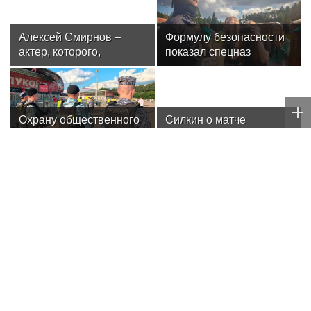
Алексей Смирнов –
Формулу безопасности
актер, которого,
показал спецназ
надеюсь, еще не
Росгвардии юным
забыли
динамовцам
Свердловской области
Охрану общественного
Силкин о матче
порядка и безопасность
«Динамо» –
на футбольном матче в
«Махачкала»: «Это
Москве обеспечила
будет тест на
Росгвардия (видео)
способность
подопечных Шварца
решать серьезные
задачи в чемпионате»
WTA