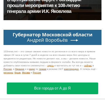
прошли мероприятия к 108‑летию
генерала армии И.К. Яковлева
Губернатор Московской области
Андрей Воробьёв
103news.net – это самые свежие новости из регионов и со всего мира в прямом
эфире 24 часа в сутки 7 дней в неделю на всех языках мира без цензуры и
предвзятости редактора. Не новости делают нас, а мы – делаем новости. Наши
новости опубликованы живыми людьми в формате онлайн. Вы всегда можете
добавить свои новости сиюминутно –
здесь
и прочитать их тут же и –
сейчас
в
России
, в
Украине
и в
мире
по
темам
в режиме 24/7
ежесекундно
. А теперь ещё -
регионы
,
Крым
,
Москва
и
Россия
.
Все города от А до Я