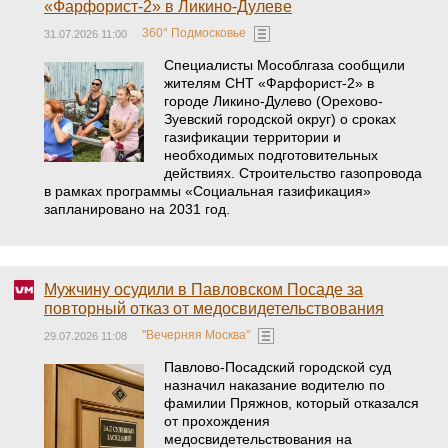
«Фарфорист-2» в Ликино-Дулеве
360° Подмосковье
31.07.2026 11:00
Специалисты Мособлгаза сообщили
жителям СНТ «Фарфорист-2» в
городе Ликино-Дулево (Орехово-
Зуевский городской округ) о сроках
газификации территории и
необходимых подготовительных
действиях. Строительство газопровода
в рамках программы «Социальная газификация»
запланировано на 2031 год.
Мужчину осудили в Павловском Посаде за
повторный отказ от медосвидетельствования
"Вечерняя Москва"
29.07.2026 11:08
Павлово-Посадский городской суд
назначил наказание водителю по
фамилии Пряжнов, который отказался
от прохождения
медосвидетельствования на