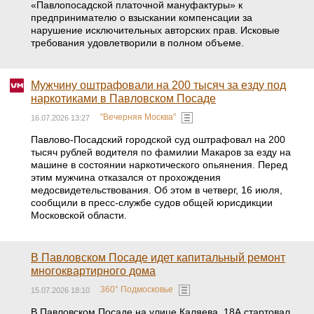
«Павлопосадской платочной мануфактуры» к
предпринимателю о взыскании компенсации за
нарушение исключительных авторских прав. Исковые
требования удовлетворили в полном объеме.
Мужчину оштрафовали на 200 тысяч за езду под
наркотиками в Павловском Посаде
"Вечерняя Москва"
16.07.2026 13:27
Павлово-Посадский городской суд оштрафовал на 200
тысяч рублей водителя по фамилии Макаров за езду на
машине в состоянии наркотического опьянения. Перед
этим мужчина отказался от прохождения
медосвидетельствования. Об этом в четверг, 16 июля,
сообщили в пресс-службе судов общей юрисдикции
Московской области.
В Павловском Посаде идет капитальный ремонт
многоквартирного дома
360° Подмосковье
15.07.2026 18:10
В Павловском Посаде на улице Каляева, 18А стартовал