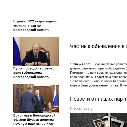
Шуваев: ВСУ за две недели
усилили атаки по
Белгородской области
Частные объявления в 
103news.com
— ежеминутные новости с
цивилизованные споры и обсуждения б
Путин проводит встречу с
Помните, что не у всех точка зрения 
врио губернатора
своё видение, мы даём Вам срез событ
Белгородской области
103news.com — живые новости в живо
мира и быть услышанным тут же. В лю
Новости от наших парт
Russian.city
Врио главы Белгородской
области Шуваев доложил
Путину о посещении всех