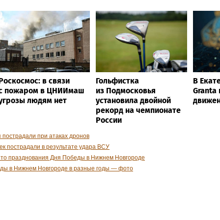
Роскосмос: в связи
Гольфистка
В Екат
с пожаром в ЦНИИмаш
из Подмосковья
Granta
угрозы людям нет
установила двойной
движен
рекорд на чемпионате
России
 пострадали при атаках дронов
ек пострадали в результате удара ВСУ
то празднования Дня Победы в Нижнем Новгороде
еды в Нижнем Новгороде в разные годы — фото