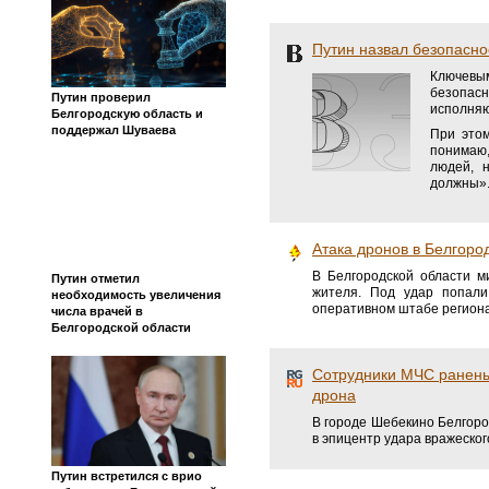
Путин назвал безопасно
Ключевы
безопас
Путин проверил
исполняю
Белгородскую область и
поддержал Шуваева
При этом
понимаю,
людей, 
должны».
Атака дронов в Белгоро
В Белгородской области м
Путин отметил
жителя. Под удар попали
необходимость увеличения
оперативном штабе региона
числа врачей в
Белгородской области
Сотрудники МЧС ранены
дрона
В городе Шебекино Белгоро
в эпицентр удара вражеског
Путин встретился с врио