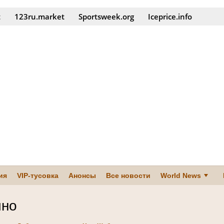
t
123ru.market
Sportsweek.org
Iceprice.info
ия
VIP-тусовка
Анонсы
Все новости
World News
ино