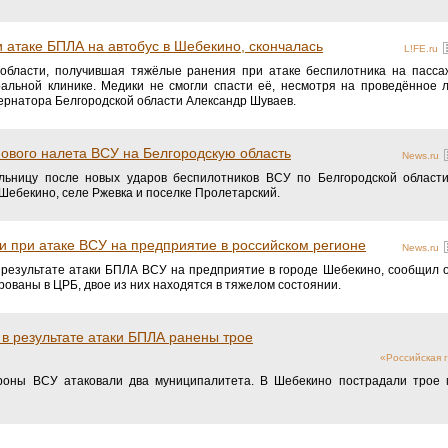
атаке БПЛА на автобус в Шебекино, скончалась
L!FE.ru
области, получившая тяжёлые ранения при атаке беспилотника на пассаж
альной клинике. Медики не смогли спасти её, несмотря на проведённое 
рнатора Белгородской области Александр Шуваев.
ового налета ВСУ на Белгородскую область
News.ru
ольницу после новых ударов беспилотников ВСУ по Белгородской област
Шебекино, селе Ржевка и поселке Пролетарский.
и при атаке ВСУ на предприятие в российском регионе
News.ru
 результате атаки БПЛА ВСУ на предприятие в городе Шебекино, сообщил 
ованы в ЦРБ, двое из них находятся в тяжелом состоянии.
 в результате атаки БПЛА ранены трое
«Российская г
дроны ВСУ атаковали два муниципалитета. В Шебекино пострадали трое 