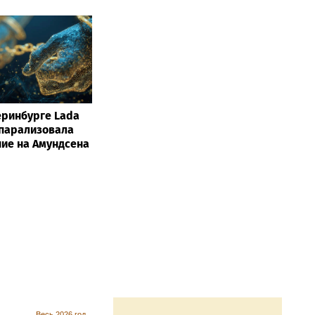
еринбурге Lada
 парализовала
ие на Амундсена
Весь 2026 год...