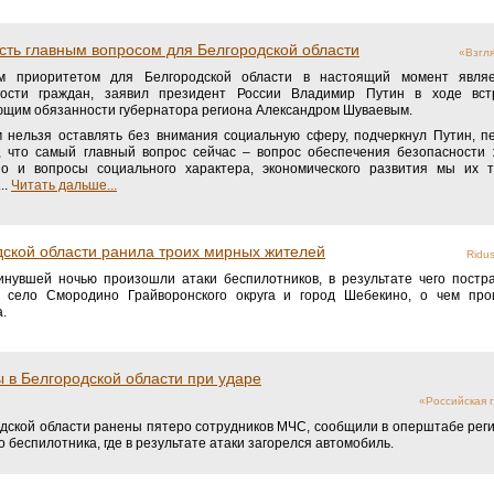
сть главным вопросом для Белгородской области
«Взгл
м приоритетом для Белгородской области в настоящий момент являе
ности граждан, заявил президент России Владимир Путин в ходе вст
щим обязанности губернатора региона Александром Шуваевым.
 нельзя оставлять без внимания социальную сферу, подчеркнул Путин, 
 что самый главный вопрос сейчас – вопрос обеспечения безопасности 
но и вопросы социального характера, экономического развития мы их 
..
Читать дальше...
дской области ранила троих мирных жителей
Ridus
инувшей ночью произошли атаки беспилотников, в результате чего постр
 село Смородино Грайворонского округа и город Шебекино, о чем пр
.
 в Белгородской области при ударе
«Российская г
дской области ранены пятеро сотрудников МЧС, сообщили в оперштабе рег
о беспилотника, где в результате атаки загорелся автомобиль.