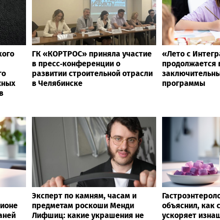
кого
ГК «КОРТРОС» приняла участие
«Лето с Интег
в пресс‑конференции о
продолжается в
го
развитии строительной отрасли
заключительны
жных
в Челябинске
программы
в
Эксперт по камням, часам и
Гастроэнтерол
ционе
предметам роскоши Менди
объяснил, как 
аней
Лифшиц: какие украшения не
ускоряет изна