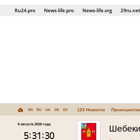
Ru24.pro
News‑life.pro
News‑life.org
29ru.ne
123 Новости
Происшеств
EN
RU
UA
DE
ES
6 августа 2026 года
Шебек