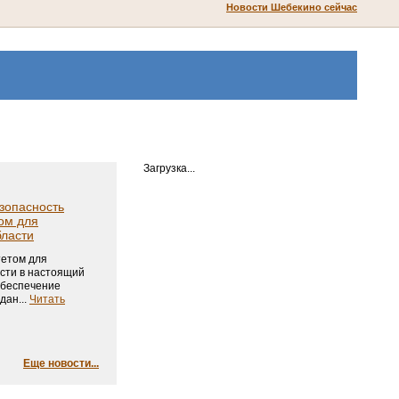
Новости Шебекино сейчас
Загрузка...
зопасность
ом для
бласти
етом для
сти в настоящий
обеспечение
дан...
Читать
Еще новости...