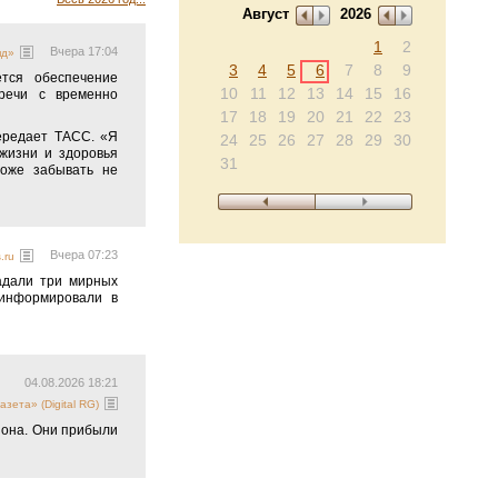
Август
2026
1
2
Вчера 17:04
яд»
3
4
5
6
7
8
9
тся обеспечение
10
11
12
13
14
15
16
речи с временно
17
18
19
20
21
22
23
передает ТАСС. «Я
24
25
26
27
28
29
30
жизни и здоровья
31
тоже забывать не
Вчера 07:23
.ru
адали три мирных
оинформировали в
04.08.2026 18:21
азета» (Digital RG)
иона. Они прибыли