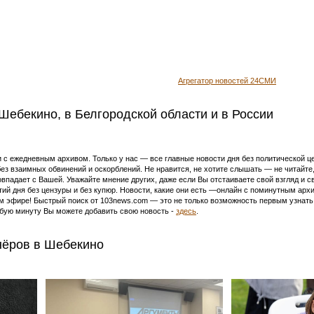
Агрегатор новостей 24СМИ
Шебекино, в Белгородской области и в России
 ежедневным архивом. Только у нас — все главные новости дня без политической цен
ез взаимных обвинений и оскорблений. Не нравится, не хотите слышать — не читайте
совпадает с Вашей. Уважайте мнение других, даже если Вы отстаиваете свой взгляд 
ий дня без цензуры и без купюр. Новости, какие они есть —онлайн с поминутным арх
м эфире! Быстрый поиск от 103news.com — это не только возможность первым узнат
бую минуту Вы можете добавить свою новость -
здесь
.
нёров в Шебекино