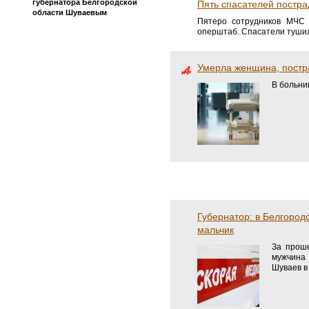
губернатора Белгородской
Пять спасателей постра
области Шуваевым
Пятеро сотрудников МЧС 
оперштаб. Спасатели тушили
Умерла женщина, постр
В больни
Губернатор: в Белгород
мальчик
За проше
мужчина 
Шуваев в