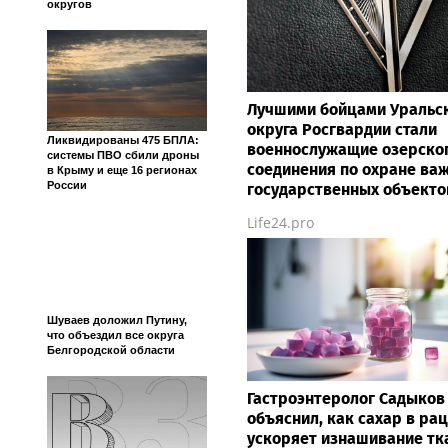
округов
Лучшими бойцами Уральс
округа Росгвардии стали
Ликвидированы 475 БПЛА:
военнослужащие озерско
системы ПВО сбили дроны
соединения по охране ва
в Крыму и еще 16 регионах
России
государственных объекто
Life24.pro
Шуваев доложил Путину,
что объездил все округа
Белгородской области
Гастроэнтеролог Садыков
объяснил, как сахар в ра
ускоряет изнашивание тк