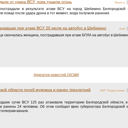
дали от удара ВСУ, пока тушили огонь
News.ru
пострадали в результате атаки ВСУ на город Шебекино Белгородской 
 пожар после удара дрона в тот момент, когда получили ранения.
адавшая при атаке ВСУ 20 июля на автобус в Шебекино
АиФ
це скончалась женщина, пострадавшая при атаке БПЛА на автобус в Шебекин
Агрегатор новостей 24СМИ
ской области погиб мужчина и ранен трехлетний
360° Подмосковье
дшие сутки ВСУ 125 раз атаковали территорию Белгородской области, в
и ранены 24 человека. Об этом сообщил врио губернатора Белгородской 
 телеграм-канале.