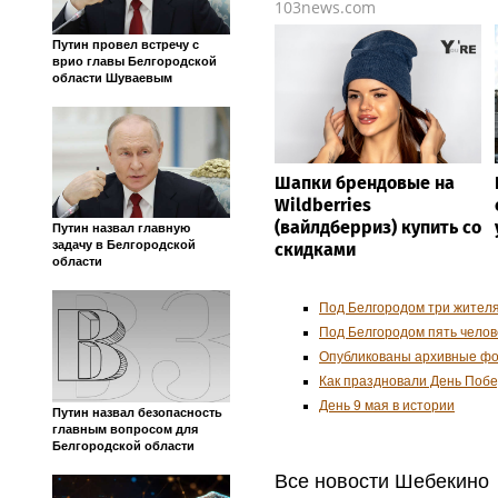
103news.com
Путин провел встречу с
врио главы Белгородской
области Шуваевым
Шапки брендовые на
Wildberries
(вайлдберриз) купить со
Путин назвал главную
задачу в Белгородской
скидками
области
Под Белгородом три жителя
Под Белгородом пять челов
Опубликованы архивные фо
Как праздновали День Поб
День 9 мая в истории
Путин назвал безопасность
главным вопросом для
Белгородской области
Все новости Шебекино