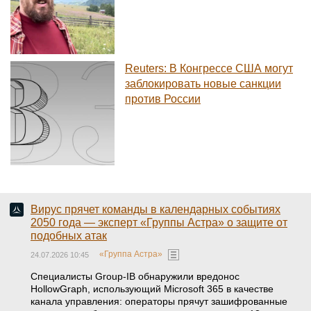
Reuters: В Конгрессе США могут
заблокировать новые санкции
против России
Вирус прячет команды в календарных событиях
2050 года — эксперт «Группы Астра» о защите от
подобных атак
«Группа Астра»
24.07.2026 10:45
Специалисты Group-IB обнаружили вредонос
HollowGraph, использующий Microsoft 365 в качестве
канала управления: операторы прячут зашифрованные