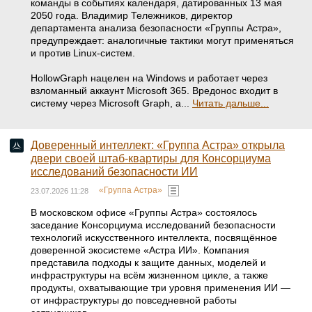
команды в событиях календаря, датированных 13 мая
2050 года. Владимир Тележников, директор
департамента анализа безопасности «Группы Астра»,
предупреждает: аналогичные тактики могут применяться
и против Linux-систем.
HollowGraph нацелен на Windows и работает через
взломанный аккаунт Microsoft 365. Вредонос входит в
систему через Microsoft Graph, а...
Читать дальше...
Доверенный интеллект: «Группа Астра» открыла
двери своей штаб-квартиры для Консорциума
исследований безопасности ИИ
«Группа Астра»
23.07.2026 11:28
В московском офисе «Группы Астра» состоялось
заседание Консорциума исследований безопасности
технологий искусственного интеллекта, посвящённое
доверенной экосистеме «Астра ИИ». Компания
представила подходы к защите данных, моделей и
инфраструктуры на всём жизненном цикле, а также
продукты, охватывающие три уровня применения ИИ —
от инфраструктуры до повседневной работы