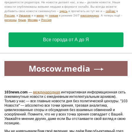
предвзятости редактора. Не новости делают нас, а мы – делаем новости. Наши
новости опубликованы живыми людьми в формате онлайн. Вы всегда можете
добавить свои новости сиюминутно –
здесь
и прочитать их тут же и –
сейчас
в
России
, в
Украине
и в
мире
по
темам
в режиме 24/7
ежесекундно
. А теперь ещё -
регионы
,
Крым
,
Москва
и
Россия
.
Все города от А до Я
Moscow.media
103news.com
—
международная
интерактивная информационная сеть
(ежеминутные новости с ежедневным интелектуальным архивом).
Только у нас — все главные новости дня без политической цензуры. "103
Новости" — абсолютно все точки зрения, трезвая аналитика,
цивилизованные споры и обсуждения без взаимных обвинений и
оскорблений. Помните, что не у всех точка зрения совпадает с Вашей.
Уважайте мнение других, даже если Вы отстаиваете свой взгляд и свою
позицию.
Мы не навязываем Вам своё видение, мы даём Вам объективный срез