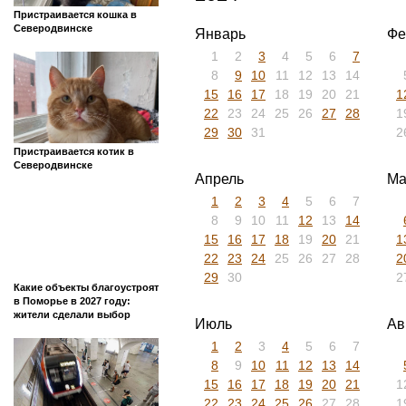
Пристраивается кошка в
Северодвинске
Январь
Фе
1
2
3
4
5
6
7
8
9
10
11
12
13
14
15
16
17
18
19
20
21
1
22
23
24
25
26
27
28
1
29
30
31
2
Пристраивается котик в
Северодвинске
Апрель
Ма
1
2
3
4
5
6
7
8
9
10
11
12
13
14
15
16
17
18
19
20
21
1
22
23
24
25
26
27
28
2
29
30
2
Какие объекты благоустроят
в Поморье в 2027 году:
жители сделали выбор
Июль
Ав
1
2
3
4
5
6
7
8
9
10
11
12
13
14
15
16
17
18
19
20
21
1
22
23
24
25
26
27
28
1