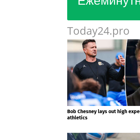
Ежеминутн
Today24.pro
Bob Chesney lays out high expe
athletics