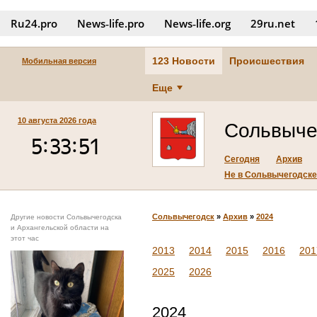
Ru24.pro
News‑life.pro
News‑life.org
29ru.net
123 Новости
Происшествия
Мобильная версия
Еще
10 августа 2026 года
Сольвыче
Сегодня
Архив
Не в Сольвычегодске.
Сольвычегодск
»
Архив
»
2024
Другие новости Сольвычегодска
и Архангельской области на
этот час
2013
2014
2015
2016
201
2025
2026
2024