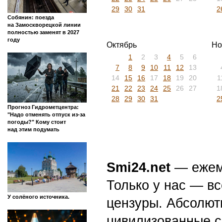
29
30
31
2
Собянин: поезда
на Замоскворецкой линии
полностью заменят в 2027
году
Октябрь
Но
1
2
3
4
5
6
7
8
9
10
11
12
13
14
15
16
17
18
19
20
1
21
22
23
24
25
26
27
1
28
29
30
31
2
Прогноз Гидрометцентра:
"Надо отменять отпуск из-за
погоды?" Кому стоит
над этим подумать
Smi24.net
— ежеми
Только у нас — вс
У солёного источника.
цензуры. Абсолютн
цивилизованные с