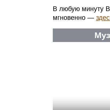
В любую минуту В
мгновенно —
здес
Муз