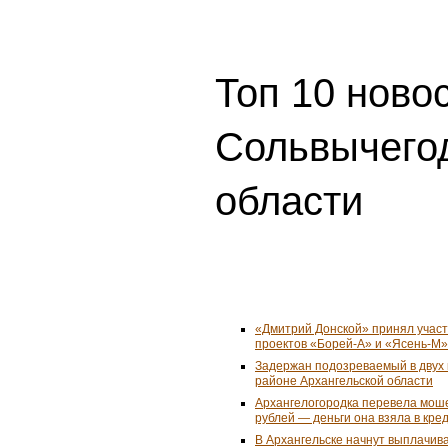
Топ 10 ново
Сольвычегод
области
«Дмитрий Донской» принял учас
проектов «Борей-А» и «Ясень-М»
Задержан подозреваемый в двух 
районе Архангельской области
Архангелогородка перевела мош
рублей — деньги она взяла в кре
В Архангельске начнут выплачив