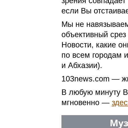
зрения совпадает
если Вы отстаивае
Мы не навязываем
объективный срез 
Новости, какие о
по всем городам 
и Абхазии).
103news.com — жи
В любую минуту В
мгновенно —
здес
Муз