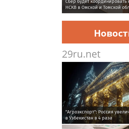
Сбер будет координировать 
НСКВ в Омской и Томской об
Новост
29ru.net
"Агроэкспорт": Россия увели
в Узбекистан в 4 раза