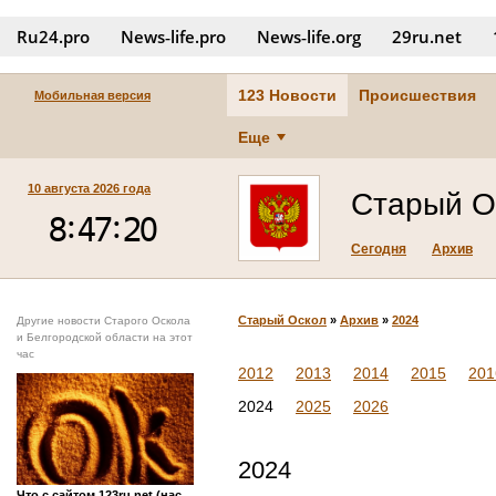
Ru24.pro
News‑life.pro
News‑life.org
29ru.net
123 Новости
Происшествия
Мобильная версия
Еще
10 августа 2026 года
Старый О
Сегодня
Архив
Старый Оскол
»
Архив
»
2024
Другие новости Старого Оскола
и Белгородской области на этот
час
2012
2013
2014
2015
201
2024
2025
2026
2024
Что с сайтом 123ru.net (нас