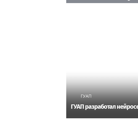
ГУАП
ГУАП разработал нейросе