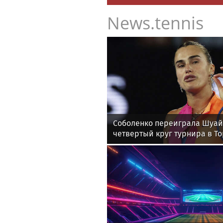
News.tennis
Соболенко переиграла Шуай
четвертый круг турнира в Т