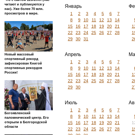
читают и публикуются у
Январь
Фе
нас). Уже более 70 млн.
1
2
3
4
5
6
7
просмотров в мире.
8
9
10
11
12
13
14
15
16
17
18
19
20
21
1
22
23
24
25
26
27
28
1
29
30
31
2
Апрель
Ма
Новый массовый
спортивный рекорд
1
2
3
4
5
6
7
зафиксирован Книгой
8
9
10
11
12
13
14
спортивных рекордов
России!
15
16
17
18
19
20
21
1
22
23
24
25
26
27
28
2
29
30
2
Июль
Ав
1
2
3
4
5
6
7
Богоявленский
8
9
10
11
12
13
14
паломнический центр. Его
15
16
17
18
19
20
21
1
открыли в Белгородской
области
22
23
24
25
26
27
28
1