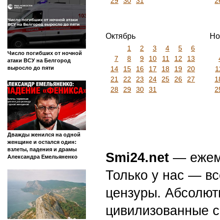
29
30
31
2
Октябрь
Но
1
2
3
4
5
6
Число погибших от ночной
7
8
9
10
11
12
13
атаки ВСУ на Белгород
14
15
16
17
18
19
20
1
выросло до пяти
21
22
23
24
25
26
27
1
28
29
30
31
2
Дважды женился на одной
женщине и остался один:
взлеты, падения и драмы
Smi24.net
— ежеми
Александра Емельяненко
Только у нас — вс
цензуры. Абсолютн
цивилизованные с