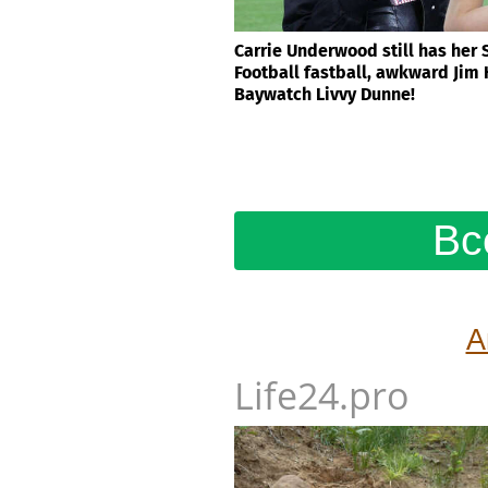
Carrie Underwood still has her
Football fastball, awkward Jim
Baywatch Livvy Dunne!
Вс
А
Life24.pro