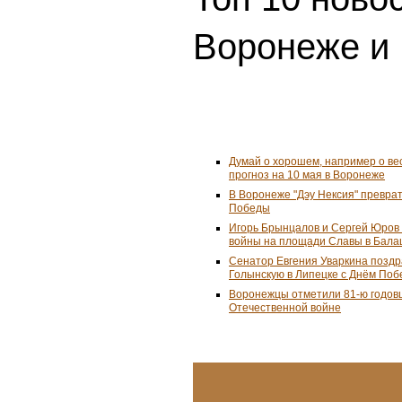
Воронеже и 
Думай о хорошем, например о ве
прогноз на 10 мая в Воронеже
В Воронеже "Дэу Нексия" преврат
Победы
Игорь Брынцалов и Сергей Юров 
войны на площади Славы в Бал
Сенатор Евгения Уваркина позд
Голынскую в Липецке с Днём По
Воронежцы отметили 81-ю годов
Отечественной войне