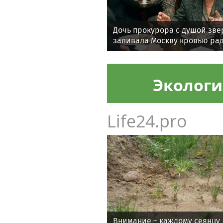
Дочь прокурора с душой зве
заливала Москву кровью рад
Экологи
Life24.pro
Внимание – каждому сеянцу