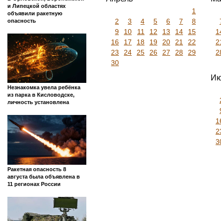
и Липецкой областях
1
объявили ракетную
2
3
4
5
6
7
8
опасность
9
10
11
12
13
14
15
1
16
17
18
19
20
21
22
2
23
24
25
26
27
28
29
2
30
Ию
Незнакомка увела ребёнка
из парка в Кисловодске,
личность установлена
1
2
3
Ракетная опасность 8
августа была объявлена в
11 регионах России