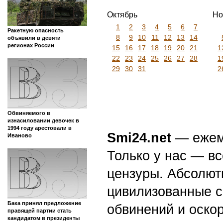
Октябрь
Но
1
2
3
4
5
6
7
Ракетную опасность
8
9
10
11
12
13
14
объявили в девяти
регионах России
15
16
17
18
19
20
21
1
22
23
24
25
26
27
28
1
29
30
31
2
Обвиняемого в
изнасиловании девочек в
1994 году арестовали в
Smi24.net
— ежеми
Иваново
Только у нас — вс
цензуры. Абсолютн
цивилизованные с
Бака принял предложение
обвинений и оскор
правящей партии стать
кандидатом в президенты