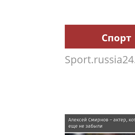
Спорт
Sport.russia24
Алексей Смирнов – актер, ко
еще не забыли