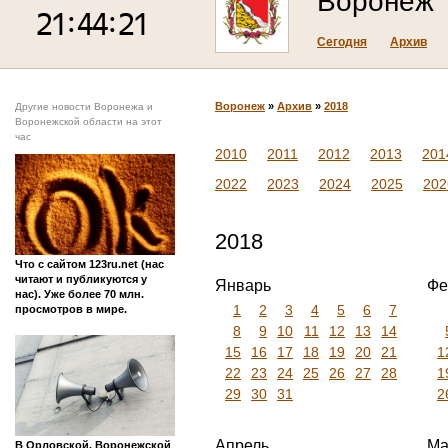
Воронеж
Сегодня
Архив
Воронеж
»
Архив
»
2018
Другие новости Воронежа и
Воронежской области на этот
час
2010
2011
2012
2013
201
2022
2023
2024
2025
202
2018
Что с сайтом 123ru.net (нас
читают и публикуются у
Январь
Фе
нас). Уже более 70 млн.
1
2
3
4
5
6
7
просмотров в мире.
8
9
10
11
12
13
14
15
16
17
18
19
20
21
1
22
23
24
25
26
27
28
1
29
30
31
2
Апрель
Ма
В Орловской, Воронежской