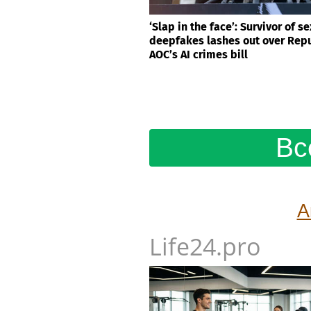
‘Slap in the face’: Survivor of se
deepfakes lashes out over Repu
AOC’s AI crimes bill
Вс
А
Life24.pro