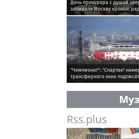
Дочь прокурора с душой зве
заливала Москву кровью рад
"Чемпионат": "Спартак" наме
трансферного окна подписа
Муз
Rss.plus