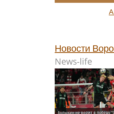
А
Новости
Воро
News-life
Булыкин не верит в победу "