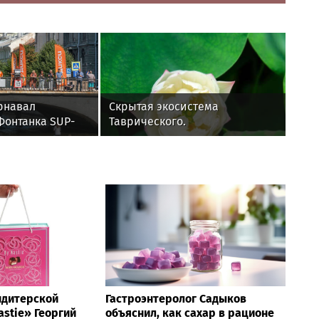
рнавал
Скрытая экосистема
Фонтанка SUP-
Таврического.
анал. Санкт-
ндитерской
Гастроэнтеролог Садыков
stie» Георгий
объяснил, как сахар в рационе