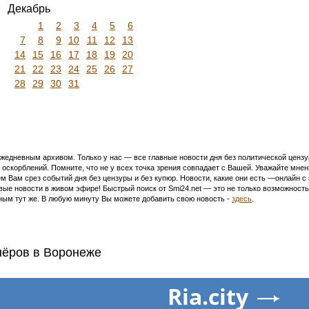
Декабрь
1
2
3
4
5
6
7
8
9
10
11
12
13
14
15
16
17
18
19
20
21
22
23
24
25
26
27
28
29
30
31
едневным архивом. Только у нас — все главные новости дня без политической цензур
оскорблений. Помните, что не у всех точка зрения совпадает с Вашей. Уважайте мнен
м Вам срез событий дня без цензуры и без купюр. Новости, какие они есть —онлайн 
ивые новости в живом эфире! Быстрый поиск от Smi24.net — это не только возможнос
ым тут же. В любую минуту Вы можете добавить свою новость -
здесь
.
нёров в Воронеже
Ria.city