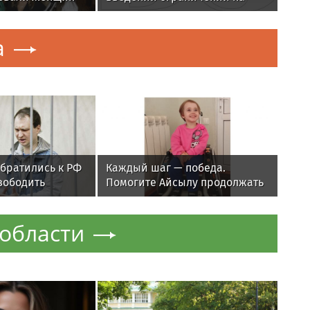
 домашнем
полеты в Домодедово
а
обратились к РФ
Каждый шаг — победа.
вободить
Помогите Айсылу продолжать
Гилмана
реабилитацию
области