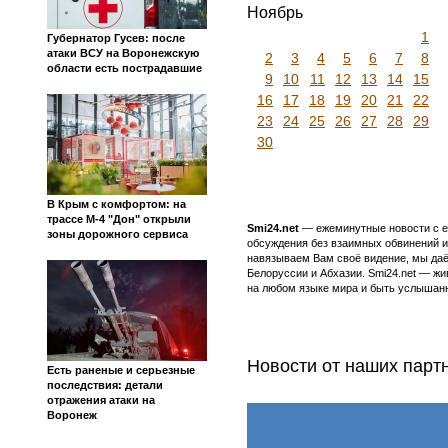
Ноябрь
1
Губернатор Гусев: после
атаки ВСУ на Воронежскую
2
3
4
5
6
7
8
области есть пострадавшие
9
10
11
12
13
14
15
16
17
18
19
20
21
22
23
24
25
26
27
28
29
30
В Крым с комфортом: на
трассе М-4 "Дон" открыли
Smi24.net
— ежеминутные новости с еж
зоны дорожного сервиса
обсуждения без взаимных обвинений и 
навязываем Вам своё видение, мы даё
Белоруссии и Абхазии. Smi24.net — ж
на любом языке мира и быть услышанн
Новости от наших парт
Есть раненые и серьезные
последствия: детали
отражения атаки на
Воронеж