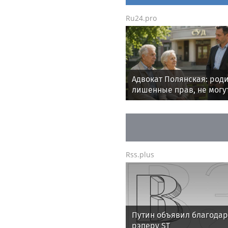
Ru24.pro
Адвокат Полянская: роди
лишенные прав, не могу
требовать алименты с д
Rss.plus
Путин объявил благодар
рэперу ST