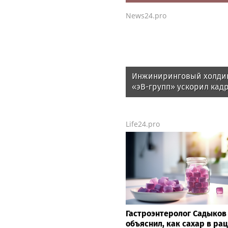
News24.pro
Инжиниринговый холди
«эВ-групп» ускорил кад
документооборот с пом
HRlink
Life24.pro
Гастроэнтеролог Садыков
объяснил, как сахар в ра