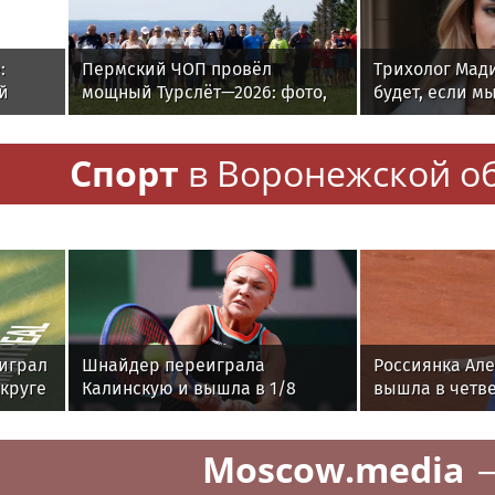
:
Пермский ЧОП провёл
Трихолог Мади
й
мощный Турслёт—2026: фото,
будет, если м
результаты и впечатления от
ежедневно
мероприятия
Спорт
в Воронежской о
оиграл
Шнайдер переиграла
Россиянка Ал
 круге
Калинскую и вышла в 1/8
вышла в четв
финала WTA 1000 в Торонто
"тысячника" в
Moscow.media