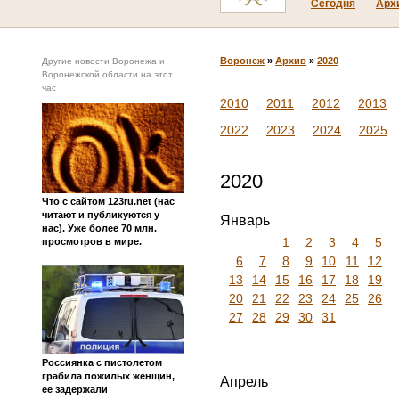
Сегодня
Арх
Воронеж
»
Архив
»
2020
Другие новости Воронежа и
Воронежской области на этот
час
2010
2011
2012
2013
2022
2023
2024
2025
2020
Что с сайтом 123ru.net (нас
читают и публикуются у
Январь
нас). Уже более 70 млн.
1
2
3
4
5
просмотров в мире.
6
7
8
9
10
11
12
13
14
15
16
17
18
19
20
21
22
23
24
25
26
27
28
29
30
31
Россиянка с пистолетом
грабила пожилых женщин,
Апрель
ее задержали