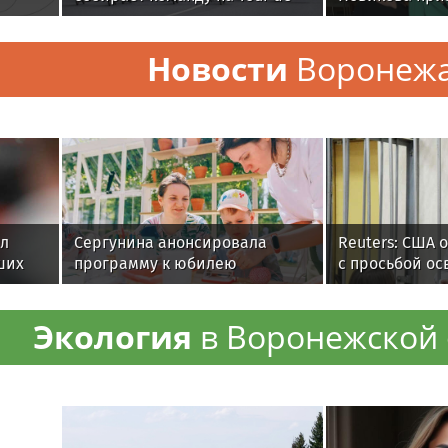
Russie в Петербурге
не молчать о
насилии.
Новости
Воронеж
ил
Сергунина анонсировала
Reuters: США 
ших
программу к юбилею
с просьбой ос
Измайловского парка
осужденного 
Экология
в Воронежской 