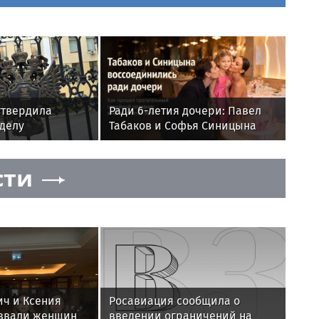
утвердила
Ради 6-летия дочери: Павел
делу
Табаков и Софья Синицына
иков, напавших
воссоединились на семейном
празднике
сти
ич и Ксения
Росавиация сообщила о
звали женщин
введении ограничений на