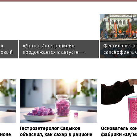
нг
«Лето с Интеграцией»
Фестиваль-ка
ровый
продолжается в августе —
сапсёрфинга 
ощью
заключительный месяц
2026. Крюков к
программы
Петербург
Гастроэнтеролог Садыков
Основатель ко
ционе
объяснил, как сахар в рационе
фабрики «Dy’Na