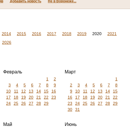
ив
Добавить новость
Не в Воронеже...
2014
2015
2016
2017
2018
2019
2020
2021
2026
Февраль
Март
1
2
1
3
4
5
6
7
8
9
2
3
4
5
6
7
8
10
11
12
13
14
15
16
9
10
11
12
13
14
15
17
18
19
20
21
22
23
16
17
18
19
20
21
22
24
25
26
27
28
29
23
24
25
26
27
28
29
30
31
Май
Июнь