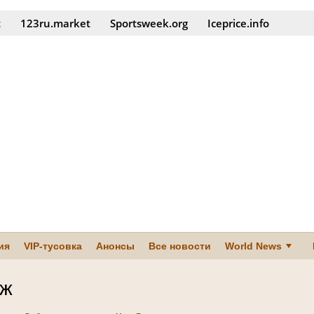
t
123ru.market
Sportsweek.org
Iceprice.info
ия
VIP-тусовка
Анонсы
Все новости
World News
еж