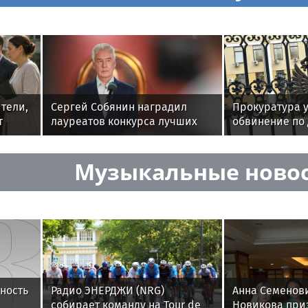
тели,
Сергей Собянин наградил
Прокуратура 
т
лауреатов конкурса лучших
обвинение по 
етей
строительных проектов
автоподставщ
на силовиков
Музыкальные ново
ность
Радио ЭНЕРДЖИ (NRG)
Анна Семенов
собирает команду на Tour de
Новикова при