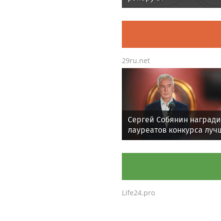
29ru.net
Сергей Собянин наград
лауреатов конкурса луч
строительных проектов
Life24.pro