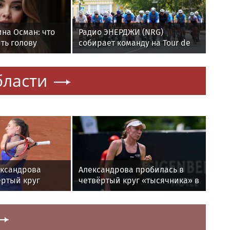
на Осман: что
Радио ЭНЕРДЖИ (NRG)
ыть голову
собирает команду на Tour de
Russie в Петербурге
бласти
ександрова
Александрова пробилась в
ертый круг
четвёртый круг «тысячника» в
 Торонто
Торонто