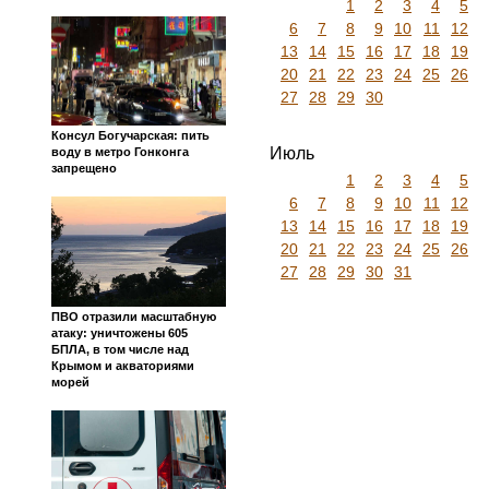
1
2
3
4
5
6
7
8
9
10
11
12
13
14
15
16
17
18
19
20
21
22
23
24
25
26
27
28
29
30
Консул Богучарская: пить
Июль
воду в метро Гонконга
запрещено
1
2
3
4
5
6
7
8
9
10
11
12
13
14
15
16
17
18
19
20
21
22
23
24
25
26
27
28
29
30
31
ПВО отразили масштабную
атаку: уничтожены 605
БПЛА, в том числе над
Крымом и акваториями
морей