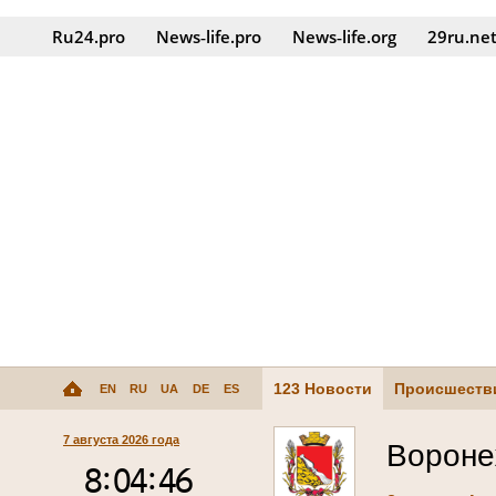
Ru24.pro
News‑life.pro
News‑life.org
29ru.ne
123 Новости
Происшеств
EN
RU
UA
DE
ES
7 августа 2026 года
Ворон