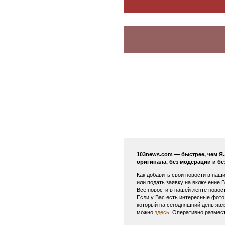
103news.com — быстрее, чем Я
оригинала, без модерации и бе
Как добавить свои новости в наш
или подать заявку на включение 
Все новости в нашей ленте новос
Если у Вас есть интересные фото
который на сегодняшний день яв
можно
здесь
. Оперативно размес