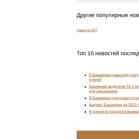
Другие популярные нов
Новости 24/7
Топ 10 новостей после
В Башкирии повысили плату
рублей
Башкирии выделили 55,5 мл
для школьников
В Башкирии стартовал ото
Бюджет Башкирии на 2022 г
В одном из городов Башкир