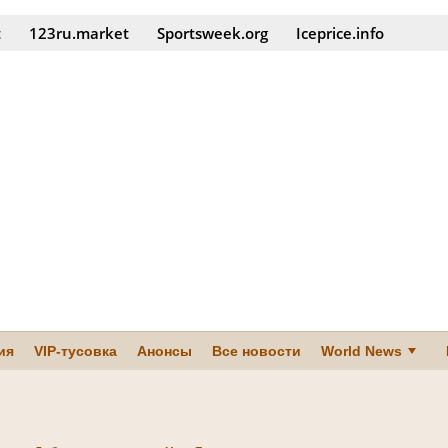
t
123ru.market
Sportsweek.org
Iceprice.info
ия
VIP-тусовка
Анонсы
Все новости
World News