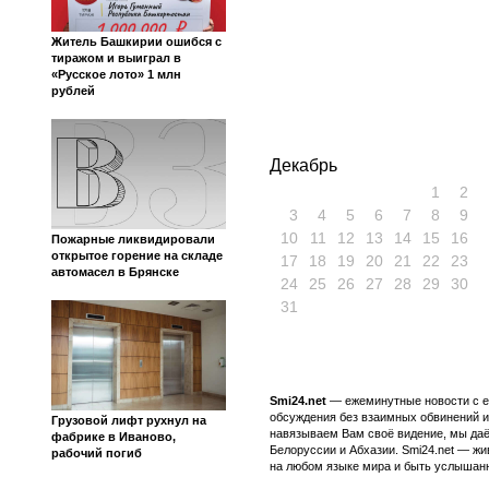
Житель Башкирии ошибся с
тиражом и выиграл в
«Русское лото» 1 млн
рублей
Декабрь
1
2
3
4
5
6
7
8
9
10
11
12
13
14
15
16
Пожарные ликвидировали
открытое горение на складе
17
18
19
20
21
22
23
автомасел в Брянске
24
25
26
27
28
29
30
31
Smi24.net
— ежеминутные новости с еж
обсуждения без взаимных обвинений и 
Грузовой лифт рухнул на
навязываем Вам своё видение, мы даё
фабрике в Иваново,
Белоруссии и Абхазии. Smi24.net — ж
рабочий погиб
на любом языке мира и быть услышанн