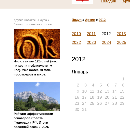
Сегодня
Арх
Янаул
»
Архив
»
2012
Другие новости Янаула и
Башкортостана на этот час
2010
2011
2012
2013
2022
2023
2024
2025
2012
Что с сайтом 123ru.net (нас
читают и публикуются у
нас). Уже более 70 млн.
Январь
просмотров в мире.
1
2
3
4
5
6
7
8
9
10
11
12
13
14
15
16
17
18
19
20
21
22
23
24
25
26
27
28
29
30
31
Рейтинг эффективности
сенаторов Совета
Федерации РФ. Итоги
весенней сессии-2026