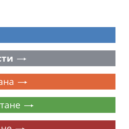
сти
ана
тане
ане