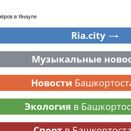
нёров в Янауле
Ria.city
Музыкальные ново
Новости
Башкортост
Экология
в Башкортос
Спорт
в Башкортост