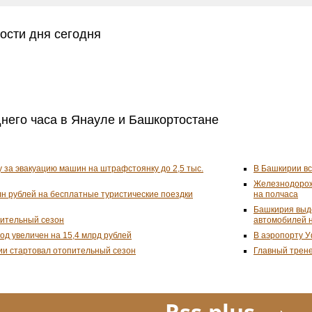
ости дня сегодня
днего часа в Янауле и Башкортостане
 за эвакуацию машин на штрафстоянку до 2,5 тыс.
В Башкирии вс
Железнодорожн
н рублей на бесплатные туристические поездки
на полчаса
Башкирия выде
пительный сезон
автомобилей н
од увеличен на 15,4 млрд рублей
В аэропорту У
ии стартовал отопительный сезон
Главный трене
Rss.plus