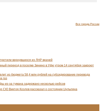
Все города России
третили вернувшихся из ЛНР врачей
ый переезд в поселке Зинино в Уфе утром 14 сентября закроют
лит из бюджета 58,4 млн рублей на субсидирование перевода
а газ
фы из-за тумана задержано несколько рейсов
р СЮ Виктор Козлов рассказал о состоянии Цулыгина