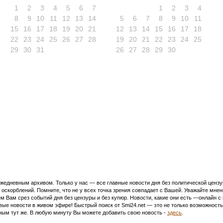
1
2
3
4
5
6
7
1
2
3
4
8
9
10
11
12
13
14
5
6
7
8
9
10
11
15
16
17
18
19
20
21
12
13
14
15
16
17
18
22
23
24
25
26
27
28
19
20
21
22
23
24
25
29
30
31
26
27
28
29
30
едневным архивом. Только у нас — все главные новости дня без политической цензур
оскорблений. Помните, что не у всех точка зрения совпадает с Вашей. Уважайте мнен
м Вам срез событий дня без цензуры и без купюр. Новости, какие они есть —онлайн 
ивые новости в живом эфире! Быстрый поиск от Smi24.net — это не только возможнос
ым тут же. В любую минуту Вы можете добавить свою новость -
здесь
.