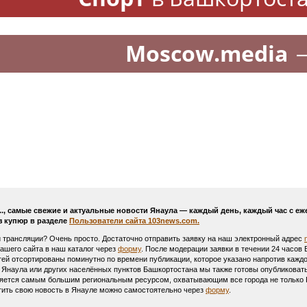
Moscow.media
..., самые свежие и актуальные новости Янаула — каждый день, каждый час с 
з купюр в разделе
Пользователи сайта 103news.com.
и трансляции? Очень просто. Достаточно отправить заявку на наш электронный адрес
Вашего сайта в наш каталог через
форму
. После модерации заявки в течении 24 часов
тей отсортированы поминутно по времени публикации, которое указано напротив каждо
 Янаула или других населённых пунктов Башкортостана мы также готовы опубликоват
ляется самым большим региональным ресурсом, охватывающим все города не только Р
тить свою новость в Янауле можно самостоятельно через
форму
.