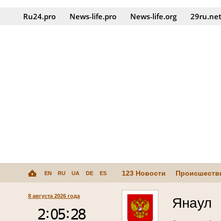
Ru24.pro
News‑life.pro
News‑life.org
29ru.ne
123 Новости
Происшеств
EN
RU
UA
DE
ES
8 августа 2026 года
Янаул