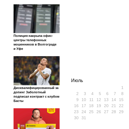
Полиция накрыла офис-
центры телефонных
мошенников в Волгограде
и Уфе
Июль
1
Дисквалифицированный за
допинг Заболотный
2
3
4
5
6
7
8
подписал контракт с клубом
9
10
11
12
13
14
15
Басты
16
17
18
19
20
21
22
23
24
25
26
27
28
29
30
31