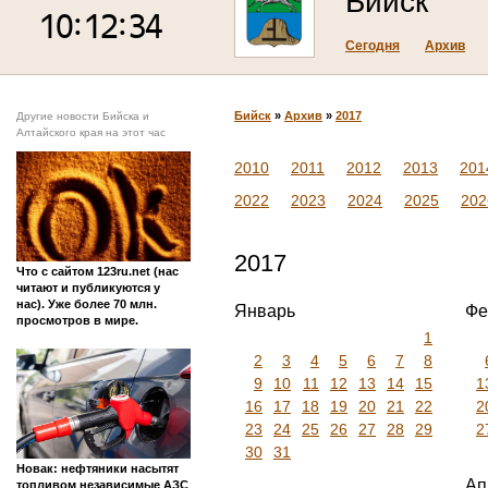
Бийск
Сегодня
Архив
Бийск
»
Архив
»
2017
Другие новости Бийска и
Алтайского края на этот час
2010
2011
2012
2013
201
2022
2023
2024
2025
202
2017
Что с сайтом 123ru.net (нас
читают и публикуются у
нас). Уже более 70 млн.
Январь
Фе
просмотров в мире.
1
2
3
4
5
6
7
8
9
10
11
12
13
14
15
1
16
17
18
19
20
21
22
2
23
24
25
26
27
28
29
2
30
31
Новак: нефтяники насытят
Ап
топливом независимые АЗС