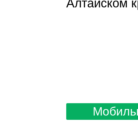
Москва увеличила норматив
два раза, заявила Радченко
103news.com — 
Бийска — кажд
Мгновенная пу
в разделе
Поль