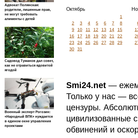
Адвокат Полянская:
Октябрь
Но
родители, лишенные прав,
не могут требовать
1
алименты с детей
2
3
4
5
6
7
8
9
10
11
12
13
14
15
1
16
17
18
19
20
21
22
2
23
24
25
26
27
28
29
2
30
31
Садовод Туманов дал совет,
как не отравиться ядовитой
ягодой
Smi24.net
— ежеми
Только у нас — вс
цензуры. Абсолютн
Военный эксперт Рогозин:
цивилизованные с
«Народный ВПК» нуждается
в едином окне управления
проектами
обвинений и оскор