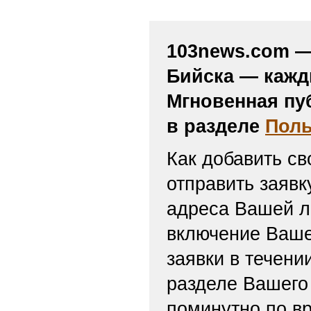
Страховая пенсия не должна
среднего заработка за предп
работы
Собянин: МЦД продлят до Ту
Владимирской и Ярославской