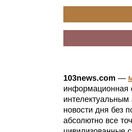
News24.pro
Компания «Блазар» предста
версию системы контроля се
Blazar NAC 3.0