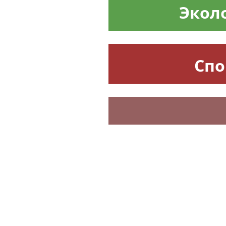
Ребенок выпал из окна и упа
отдела полиции в Саратове
Поздняя прогулка
Муз
Rss.plus