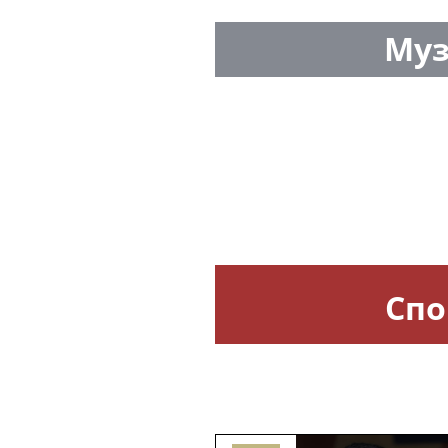
Пермский ЧОП провёл мощ
2026: фото, результаты и вп
мероприятия
Радио ЭНЕРДЖИ (NRG) собир
Tour de Russie в Петербурге
News-life