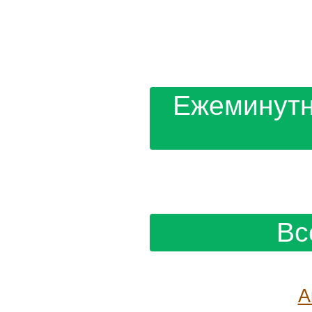
Corriere della Sera: Синнер 
"Мастерс" в Цинциннати
Теннисистка Лютова выиграл
под эгидой WTA