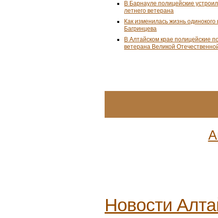
ловле среди команд железн
Психосоматолог Елена Верши
минуты вернуть себе равнов
Спо
News.tennis