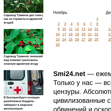
Ноябрь
Де
Садовод Туманов дал совет,
1
как не отравиться ядовитой
ягодой
2
3
4
5
6
7
8
9
10
11
12
13
14
15
1
16
17
18
19
20
21
22
2
23
24
25
26
27
28
29
2
30
Садовод Туманов: внешний
вид поможет распознать
опасную ядовитую ягоду
Smi24.net
— ежеми
Только у нас — вс
цензуры. Абсолютн
В Екатеринбурге полиция
цивилизованные с
разоблачила бордель-
лабиринт в квартале
обвинений и оскор
миллионеров