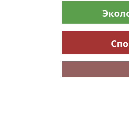
Экол
Спо