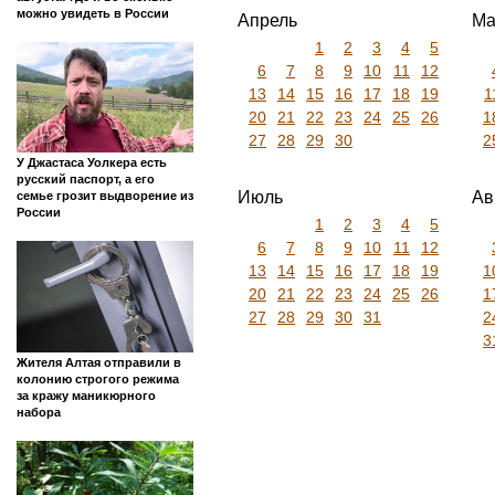
можно увидеть в России
Апрель
Ма
1
2
3
4
5
6
7
8
9
10
11
12
13
14
15
16
17
18
19
1
20
21
22
23
24
25
26
1
27
28
29
30
2
У Джастаса Уолкера есть
русский паспорт, а его
Июль
Ав
семье грозит выдворение из
России
1
2
3
4
5
6
7
8
9
10
11
12
13
14
15
16
17
18
19
1
20
21
22
23
24
25
26
1
27
28
29
30
31
2
3
Жителя Алтая отправили в
колонию строгого режима
за кражу маникюрного
набора