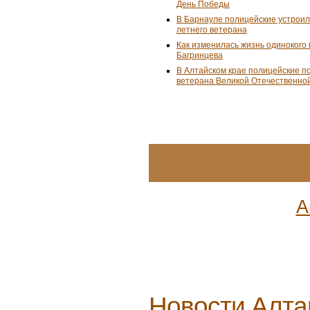
День Победы
В Барнауле полицейские устроил
летнего ветерана
Как изменилась жизнь одинокого
Багринцева
В Алтайском крае полицейские п
ветерана Великой Отечественно
А
Новости
Алта