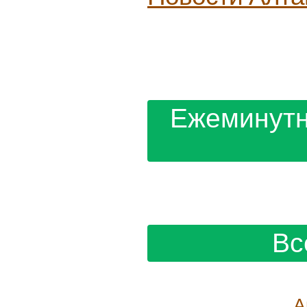
Ежеминутн
Вс
А