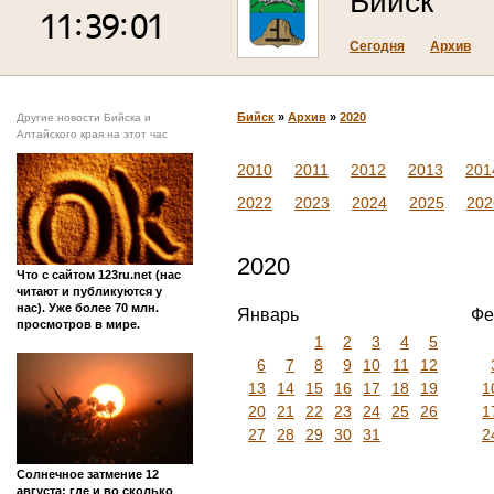
Бийск
Сегодня
Архив
Бийск
»
Архив
»
2020
Другие новости Бийска и
Алтайского края на этот час
2010
2011
2012
2013
201
2022
2023
2024
2025
202
2020
Что с сайтом 123ru.net (нас
читают и публикуются у
нас). Уже более 70 млн.
Январь
Фе
просмотров в мире.
1
2
3
4
5
6
7
8
9
10
11
12
13
14
15
16
17
18
19
1
20
21
22
23
24
25
26
1
27
28
29
30
31
2
Солнечное затмение 12
августа: где и во сколько