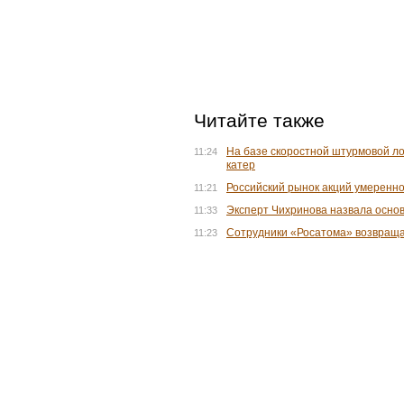
Читайте также
На базе скоростной штурмовой л
11:24
катер
Российский рынок акций умеренно
11:21
Эксперт Чихринова назвала осно
11:33
Сотрудники «Росатома» возвращ
11:23