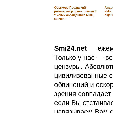
Сергиево-Посадский
Андр
регоператор принял почти 3
«Мос
тысячи обращений в МФЦ
еще 
за июль
Smi24.net
— ежеми
Только у нас — вс
цензуры. Абсолютн
цивилизованные с
обвинений и оскор
зрения совпадает
если Вы отстаивае
навязываем Вам с