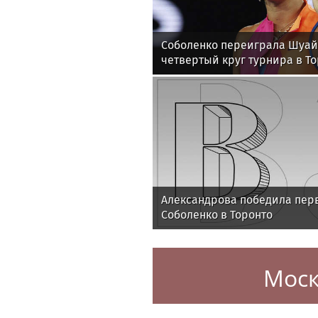
Соболенко переиграла Шуай
четвертый круг турнира в Т
Александрова победила пер
Соболенко в Торонто
Моск