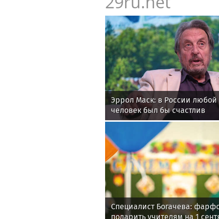
29ru.net
Эррол Маск: в России любо
человек был бы счастлив
Специалист Богачева: фарф
подарить учителям на 1 сен