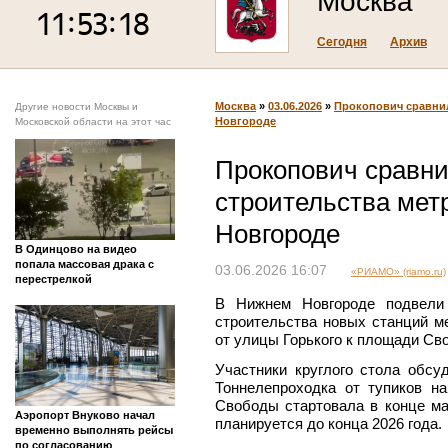
Москва
Сегодня
Архив
Москва
»
03.06.2026
»
Прокопович сравнил
Другие новости Москвы и
Новгороде
Московской области на этот час
Прокопович сравн
строительства мет
Новгороде
В Одинцово на видео
попала массовая драка с
03.06.2026 16:07
«РИАМО» (riamo.ru)
перестрелкой
В Нижнем Новгороде подвели 
строительства новых станций м
от улицы Горького к площади Св
Участники круглого стола обсу
Тоннелепроходка от тупиков н
Свободы стартовала в конце ма
Аэропорт Внуково начал
планируется до конца 2026 года.
временно выполнять рейсы
по согласованию