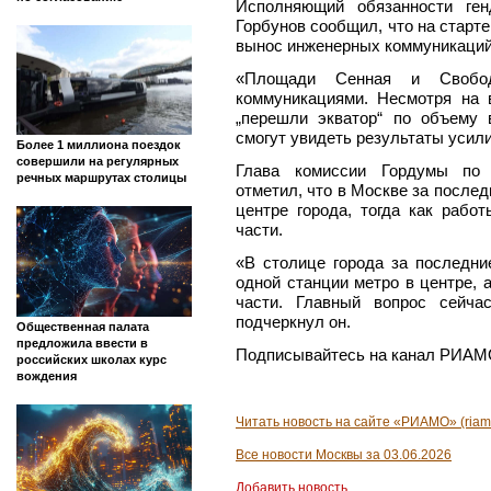
Исполняющий обязанности ге
Горбунов сообщил, что на старт
вынос инженерных коммуникаций
«Площади Сенная и Свобо
коммуникациями. Несмотря на 
„перешли экватор“ по объему 
смогут увидеть результаты усили
Более 1 миллиона поездок
совершили на регулярных
Глава комиссии Гордумы по 
речных маршрутах столицы
отметил, что в Москве за послед
центре города, тогда как рабо
части.
«В столице города за последни
одной станции метро в центре, 
части. Главный вопрос сейча
подчеркнул он.
Общественная палата
предложила ввести в
Подписывайтесь на канал РИАМ
российских школах курс
вождения
Читать новость на сайте «РИАМО» (riam
Все новости Москвы за 03.06.2026
Добавить новость