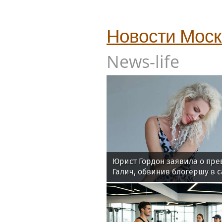
Новости
Мос
News-life
Юрист Гордон заявила о пре
Галич, обвинив блогершу в 