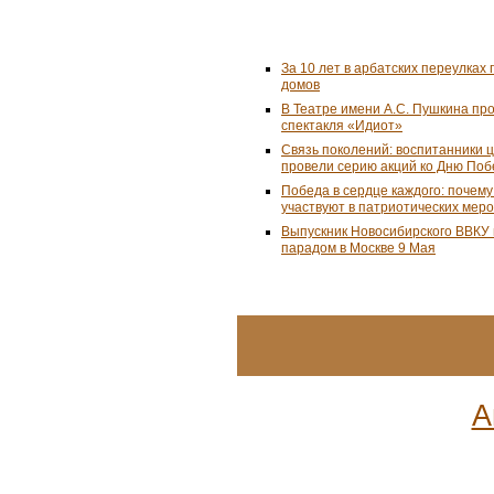
За 10 лет в арбатских переулках 
домов
В Театре имени А.С. Пушкина пр
спектакля «Идиот»
Связь поколений: воспитанники 
провели серию акций ко Дню По
Победа в сердце каждого: почем
участвуют в патриотических мер
Выпускник Новосибирского ВВКУ
парадом в Москве 9 Мая
А